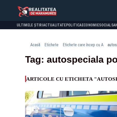
ULTIMELE ȘTIRI
ACTUALITATE
POLITICA
ECONOMIE
SOCIAL
SA
Acasă
Etichete
Etichete care încep cu A
autos
Tag: autospeciala pol
ARTICOLE CU ETICHETA "AUTOSP