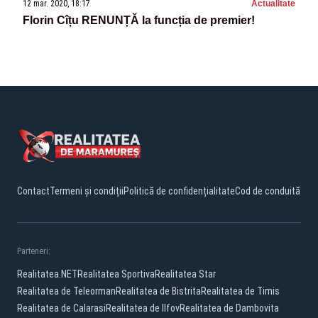
12 mar. 2020, 18:17
Actualitate
Florin Cîțu RENUNȚĂ la funcția de premier!
Contact
Termeni și condiții
Politică de confidențialitate
Cod de conduită
Parteneri:
Realitatea.NET
Realitatea Sportiva
Realitatea Star
Realitatea de Teleorman
Realitatea de Bistrita
Realitatea de Timis
Realitatea de Calarasi
Realitatea de Ilfov
Realitatea de Dambovita