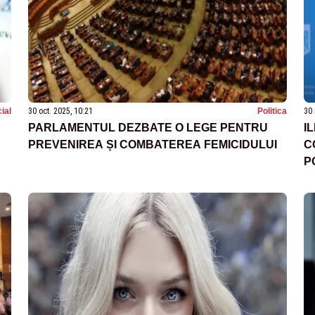
ial
30 oct. 2025, 10:21
Politica
30 
PARLAMENTUL DEZBATE O LEGE PENTRU
I
PREVENIREA ȘI COMBATEREA FEMICIDULUI
C
P
"