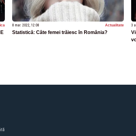
tica
8 mar. 2022, 12:08
Actualitate
3 a
AE
Statistică: Câte femei trăiesc în România?
Vi
v
ită