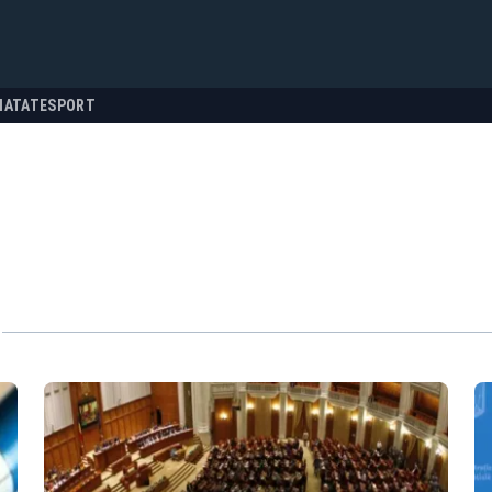
NATATE
SPORT
"