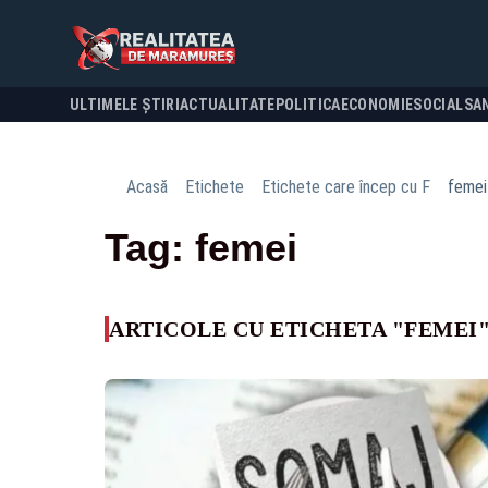
ULTIMELE ȘTIRI
ACTUALITATE
POLITICA
ECONOMIE
SOCIAL
SA
Acasă
Etichete
Etichete care încep cu F
femei
Tag: femei
ARTICOLE CU ETICHETA "FEMEI