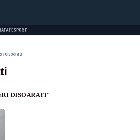
NATATE
SPORT
ri disoarati
ti
RI DISOARATI"