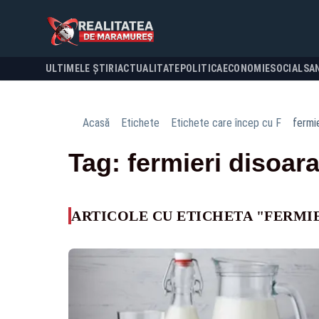
ULTIMELE ȘTIRI
ACTUALITATE
POLITICA
ECONOMIE
SOCIAL
SA
Acasă
Etichete
Etichete care încep cu F
fermie
Tag: fermieri disoara
ARTICOLE CU ETICHETA "FERMIE