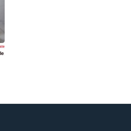
ate
le