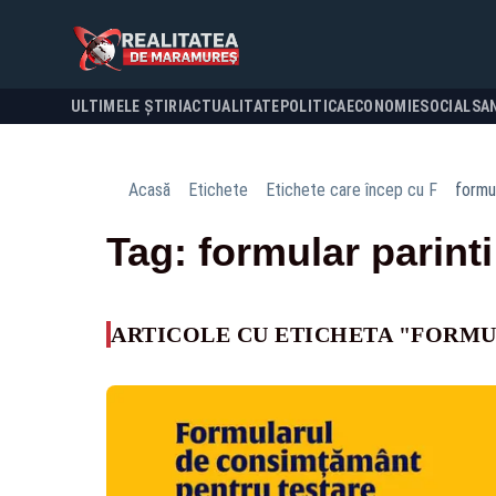
ULTIMELE ȘTIRI
ACTUALITATE
POLITICA
ECONOMIE
SOCIAL
SA
Acasă
Etichete
Etichete care încep cu F
formul
Tag: formular parinti
ARTICOLE CU ETICHETA "FORMU