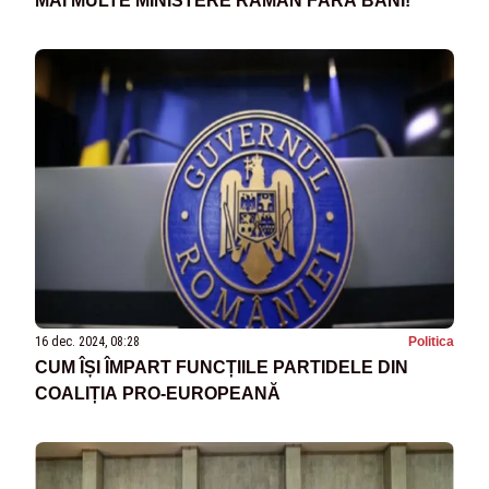
MAI MULTE MINISTERE RĂMÂN FĂRĂ BANI!
16 dec. 2024, 08:28
Politica
CUM ÎȘI ÎMPART FUNCȚIILE PARTIDELE DIN
COALIȚIA PRO-EUROPEANĂ