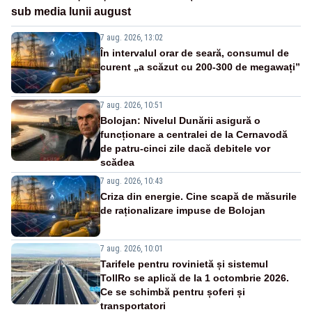
sub media lunii august
7 aug. 2026, 13:02
În intervalul orar de seară, consumul de
curent „a scăzut cu 200-300 de megawați”
7 aug. 2026, 10:51
Bolojan: Nivelul Dunării asigură o
funcționare a centralei de la Cernavodă
de patru-cinci zile dacă debitele vor
scădea
7 aug. 2026, 10:43
Criza din energie. Cine scapă de măsurile
de raționalizare impuse de Bolojan
7 aug. 2026, 10:01
Tarifele pentru rovinietă și sistemul
TollRo se aplică de la 1 octombrie 2026.
Ce se schimbă pentru șoferi și
transportatori