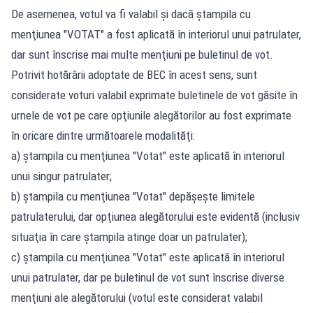
De asemenea, votul va fi valabil şi dacă ştampila cu
menţiunea "VOTAT" a fost aplicată în interiorul unui patrulater,
dar sunt înscrise mai multe menţiuni pe buletinul de vot.
Potrivit hotărârii adoptate de BEC în acest sens, sunt
considerate voturi valabil exprimate buletinele de vot găsite în
urnele de vot pe care opţiunile alegătorilor au fost exprimate
în oricare dintre următoarele modalităţi:
a) ştampila cu menţiunea "Votat" este aplicată în interiorul
unui singur patrulater;
b) ştampila cu menţiunea "Votat" depăşeşte limitele
patrulaterului, dar opţiunea alegătorului este evidentă (inclusiv
situaţia în care ştampila atinge doar un patrulater);
c) ştampila cu menţiunea "Votat" este aplicată în interiorul
unui patrulater, dar pe buletinul de vot sunt înscrise diverse
menţiuni ale alegătorului (votul este considerat valabil