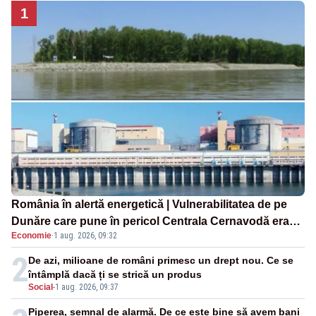
1
România în alertă energetică | Vulnerabilitatea de pe
Dunăre care pune în pericol Centrala Cernavodă era
Economie
·
1 aug. 2026, 09:32
cunoscută de pe vremea lui Ceaușescu
2
De azi, milioane de români primesc un drept nou. Ce se
întâmplă dacă ți se strică un produs
Social
-
1 aug. 2026, 09:37
Piperea, semnal de alarmă. De ce este bine să avem bani