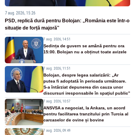
7 aug. 2026, 15:26
PSD, replică dură pentru Bolojan: „România este într-o
situație de forță majoră”
7 aug. 2026, 14:51
Ședința de guvern se amână pentru ora
15:00. Bolojan nu a obținut toate avizele
7 aug. 2026, 11:51
Bolojan, despre legea salarizării: „Ar
putea fi adoptată în perioada următoare.
S-a întârziat depunerea din cauza unor
discursuri iresponsabile în spaţiul public”
7 aug. 2026, 10:57
ANSVSA a negociat, la Ankara, un acord
pentru facilitarea tranzitului prin Turcia al
carcaselor de ovine și bovine
7 aug. 2026, 09:49