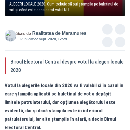
ALEGERI LOCALE 2020. Cum trebuie să pui ștampila pe buletinul de
vot și când este considerat votul NUL
Realitatea de Maramures
Scris de
Publicat:
22 sept. 2020, 12:29
Biroul Electoral Central despre votul la alegeri locale
2020
Votul la alegerile locale din 2020 va fi valabil şi în cazul în
care ştampila aplicată pe buletinul de vot a depăşit
limitele patrulaterului, dar opţiunea alegătorului este
evidentă, dar şi dacă ştampila este în interiorul
patrulaterului, iar alte ştampile în afară, a decis Biroul
Electoral Central.