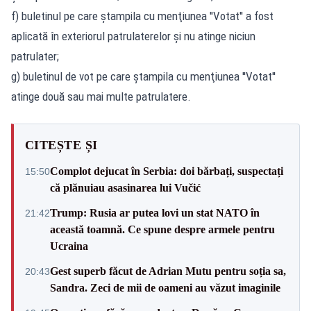
f) buletinul pe care ştampila cu menţiunea ''Votat'' a fost
aplicată în exteriorul patrulaterelor şi nu atinge niciun
patrulater;
g) buletinul de vot pe care ştampila cu menţiunea ''Votat''
atinge două sau mai multe patrulatere.
CITEȘTE ȘI
Complot dejucat în Serbia: doi bărbați, suspectați
15:50
că plănuiau asasinarea lui Vučić
Trump: Rusia ar putea lovi un stat NATO în
21:42
această toamnă. Ce spune despre armele pentru
Ucraina
Gest superb făcut de Adrian Mutu pentru soția sa,
20:43
Sandra. Zeci de mii de oameni au văzut imaginile