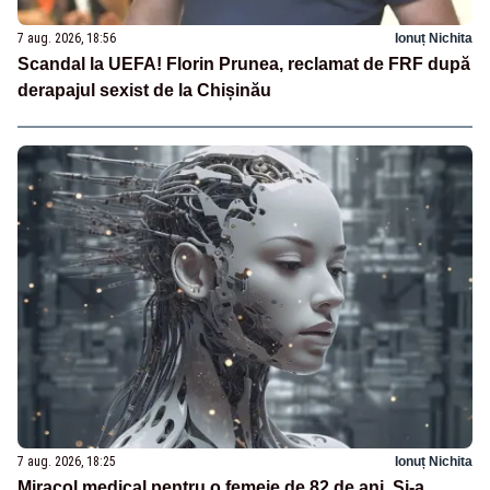
7 aug. 2026, 18:56
Ionuț Nichita
Scandal la UEFA! Florin Prunea, reclamat de FRF după
derapajul sexist de la Chișinău
7 aug. 2026, 18:25
Ionuț Nichita
Miracol medical pentru o femeie de 82 de ani. Și-a