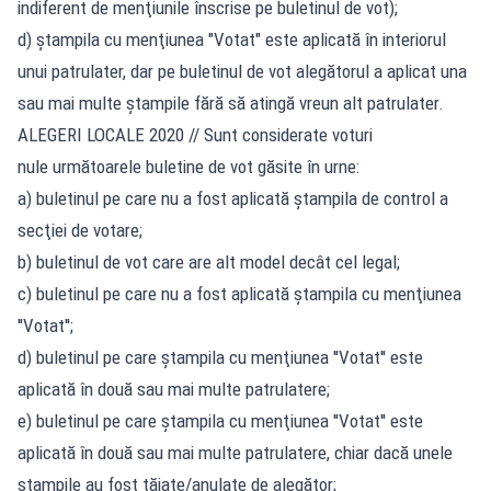
indiferent de menţiunile înscrise pe buletinul de vot);
d) ştampila cu menţiunea "Votat" este aplicată în interiorul
unui patrulater, dar pe buletinul de vot alegătorul a aplicat una
sau mai multe ştampile fără să atingă vreun alt patrulater.
ALEGERI LOCALE 2020 // Sunt considerate voturi
nule următoarele buletine de vot găsite în urne:
a) buletinul pe care nu a fost aplicată ştampila de control a
secţiei de votare;
b) buletinul de vot care are alt model decât cel legal;
c) buletinul pe care nu a fost aplicată ştampila cu menţiunea
''Votat'';
d) buletinul pe care ştampila cu menţiunea ''Votat'' este
aplicată în două sau mai multe patrulatere;
e) buletinul pe care ştampila cu menţiunea ''Votat'' este
aplicată în două sau mai multe patrulatere, chiar dacă unele
ştampile au fost tăiate/anulate de alegător;