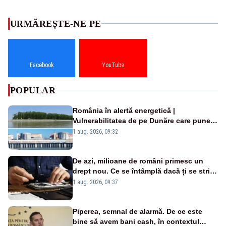
URMĂREȘTE-NE PE
Facebook
YouTube
POPULAR
România în alertă energetică |
Vulnerabilitatea de pe Dunăre care pune
în pericol Centrala Cernavodă era
1 aug. 2026, 09:32
cunoscută de pe vremea lui Ceaușescu
De azi, milioane de români primesc un
drept nou. Ce se întâmplă dacă ți se strică
un produs
1 aug. 2026, 09:37
Piperea, semnal de alarmă. De ce este
bine să avem bani cash, în contextul