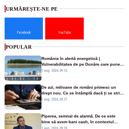
URMĂREȘTE-NE PE
Facebook
YouTube
POPULAR
România în alertă energetică |
Vulnerabilitatea de pe Dunăre care pune
în pericol Centrala Cernavodă era
1 aug. 2026, 09:32
cunoscută de pe vremea lui Ceaușescu
De azi, milioane de români primesc un
drept nou. Ce se întâmplă dacă ți se strică
un produs
1 aug. 2026, 09:37
Piperea, semnal de alarmă. De ce este
bine să avem bani cash, în contextul
alertei energetice?
1 aug. 2026, 09:39