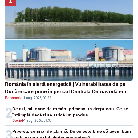
1
România în alertă energetică | Vulnerabilitatea de pe
Dunăre care pune în pericol Centrala Cernavodă era
Economie
·
1 aug. 2026, 09:32
cunoscută de pe vremea lui Ceaușescu
2
De azi, milioane de români primesc un drept nou. Ce se
întâmplă dacă ți se strică un produs
Social
-
1 aug. 2026, 09:37
3
Piperea, semnal de alarmă. De ce este bine să avem bani
cash, în contextul alertei energetice?