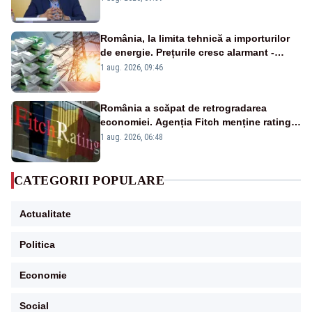
România, la limita tehnică a importurilor
de energie. Prețurile cresc alarmant -
Analiză Realitatea Plus
1 aug. 2026, 09:46
România a scăpat de retrogradarea
economiei. Agenția Fitch menține ratingul
„BBB-” cu perspectivă negativă
1 aug. 2026, 06:48
CATEGORII POPULARE
Actualitate
Politica
Economie
Social