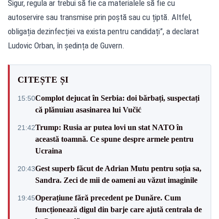
Sigur, regula ar trebui să fie ca materialele să fie cu
autoservire sau transmise prin poștă sau cu țiptă. Altfel,
obligația dezinfecției va exista pentru candidați”, a declarat
Ludovic Orban, în ședința de Guvern.
CITEȘTE ȘI
Complot dejucat în Serbia: doi bărbați, suspectați
15:50
că plănuiau asasinarea lui Vučić
Trump: Rusia ar putea lovi un stat NATO în
21:42
această toamnă. Ce spune despre armele pentru
Ucraina
Gest superb făcut de Adrian Mutu pentru soția sa,
20:43
Sandra. Zeci de mii de oameni au văzut imaginile
Operațiune fără precedent pe Dunăre. Cum
19:45
funcționează digul din barje care ajută centrala de