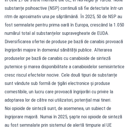
substanțe psihoactive (NSP) continuă să fie detectate într-un
ritm de aproximativ una pe săptămână. În 2025, 50 de NSP au
fost semnalate pentru prima oară în Europa, crescând la 1.050
numărul total al substanțelor supravegheate de EUDA.
Diversificarea ofertei de produse pe bază de canabis provoacă
îngrijorări majore în domeniul sănătății publice. Alterarea
produselor pe bază de canabis cu canabioide de sinteză
puternice și marea disponibilitate a canabioidelor semisintetice
cresc riscul efectelor nocive. Cele două tipuri de substanțe
sunt vândute sub formă de țigări electronice și produse
comestibile, un lucru care provoacă îngrijorări cu privire la
adoptarea lor de către noi utilizatori, potențial mai tineri.
Noi opioide de sinteză sunt, de asemenea, un subiect de
îngrijorare majoră. Numai în 2025, șapte noi opioide de sinteză
au fost semnalate prin sistemul de alertă timpurie al UE