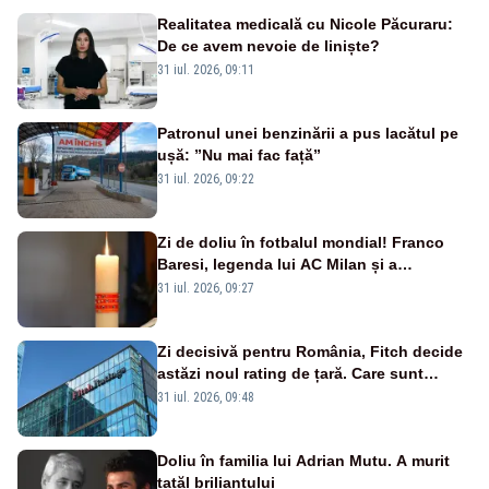
Realitatea medicală cu Nicole Păcuraru:
De ce avem nevoie de liniște?
31 iul. 2026, 09:11
Patronul unei benzinării a pus lacătul pe
ușă: ”Nu mai fac față”
31 iul. 2026, 09:22
Zi de doliu în fotbalul mondial! Franco
Baresi, legenda lui AC Milan și a
naționalei Italiei, a murit
31 iul. 2026, 09:27
Zi decisivă pentru România, Fitch decide
astăzi noul rating de țară. Care sunt
efectele retrogradării la categoria „junk”
31 iul. 2026, 09:48
Doliu în familia lui Adrian Mutu. A murit
tatăl briliantului