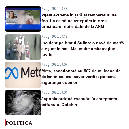
7 aug. 2026, 08:38
Vijelii extreme în țară și temperaturi de
foc. La ce să ne așteptăm în orele
următoare: noile date de la ANM
7 aug. 2026, 08:13
Incident pe brațul Sulina: o navă de marfă
a eșuat la mal. Mai multe ambarcațiuni,
lovite
7 aug. 2026, 08:07
Meta, sancționată cu 567 de milioane de
dolari în cel mai sever verdict pe tema
siguranței copiilor
7 aug. 2026, 08:01
Japonia ordonă evacuări în așteptarea
taifunului Dolphin
POLITICA