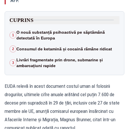
AFP.
CUPRINS
O nouă substanță psihoactivă pe săptămână
1
detectată în Europa
Consumul de ketamină și cocaină rămâne ridicat
2
Livrări fragmentate prin drone, submarine și
3
ambarcațiuni rapide
EUDA relevă în acest document costul uman al folosirii
drogurilor, ultimele cifre anuale arătând cel puțin 7.600 de
decese prin supradoză în 29 de țări, inclusiv cele 27 de state
membre ale UE, anunță comisarul european însărcinat cu
Afacerile Interne și Migrația, Magnus Brunner, citat într-un
comunicat publicat odată cu raportul.