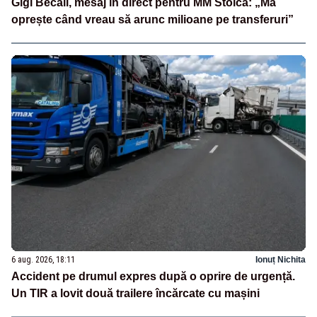
Gigi Becali, mesaj în direct pentru MM Stoica: „Mă
oprește când vreau să arunc milioane pe transferuri”
6 aug. 2026, 18:11
Ionuț Nichita
Accident pe drumul expres după o oprire de urgență.
Un TIR a lovit două trailere încărcate cu mașini