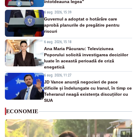
întotdeauna legea”
6 aug. 2026, 15:39
Guvernul a adoptat o hotărâre care
aprobă planurile de pregătire pentru
riscuri
6 aug. 2026, 15:18
Ana Maria Păcuraru: Televiziunea
Poporului solicită investigarea deciziilor
luate în această perioadă de criză
enegetică
6 aug. 2026, 11:27
JD Vance anunță negocieri de pace
dificile și îndelungate cu Iranul, în timp ce
Teheranul neagă existența discuțiilor cu
SUA
ECONOMIE