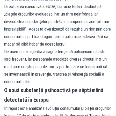
Directoarea executivă a EUDA, Lorraine Nolan, declară că
„piețele drogurilor evoluează într-un ritm neînfrânat, iar
diversitatea substanțelor pe străzile europene devine tot mai
imprevizibilă”. Aceasta avertizează că rezultă un risc prin care
consumatorii pot lua droguri foarte puternice, adesea fără ca
măcar să aibă habar de acest lucru.
De asemenea, agenția atrage atenția că policonsumul este
larg frecvent, iar persoanele asociază diverse droguri într-un
mod care crește riscurile, motiv pentru care se îndeamnă să
se investească în prevenția, tratarea și reinserția socială a
consumatorilor.
O nouă substanță psihoactivă pe săptămână
detectată în Europa
În raport este analizată evoluția consumului și pieței drogurilor
în cele 27 de state membre ale UE, în Norvegia și Turcia. Noile