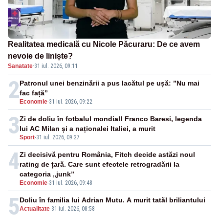
Realitatea medicală cu Nicole Păcuraru: De ce avem
nevoie de liniște?
Sanatate
·
31 iul. 2026, 09:11
2
Patronul unei benzinării a pus lacătul pe ușă: ”Nu mai
fac față”
Economie
-
31 iul. 2026, 09:22
3
Zi de doliu în fotbalul mondial! Franco Baresi, legenda
lui AC Milan și a naționalei Italiei, a murit
Sport
-
31 iul. 2026, 09:27
4
Zi decisivă pentru România, Fitch decide astăzi noul
rating de țară. Care sunt efectele retrogradării la
categoria „junk”
Economie
-
31 iul. 2026, 09:48
5
Doliu în familia lui Adrian Mutu. A murit tatăl briliantului
Actualitate
-
31 iul. 2026, 08:58