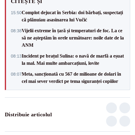
CITEȘTE ȘI
Complot dejucat în Serbia: doi bărbați, suspectați
15:50
că plănuiau asasinarea lui Vučić
Vijelii extreme în țară și temperaturi de foc. La ce
08:38
să ne așteptăm în orele următoare: noile date de la
ANM
Incident pe brațul Sulina: o navă de marfă a eșuat
08:13
la mal. Mai multe ambarcațiuni, lovite
Meta, sancționată cu 567 de milioane de dolari în
08:07
cel mai sever verdict pe tema siguranței copiilor
Distribuie articolul