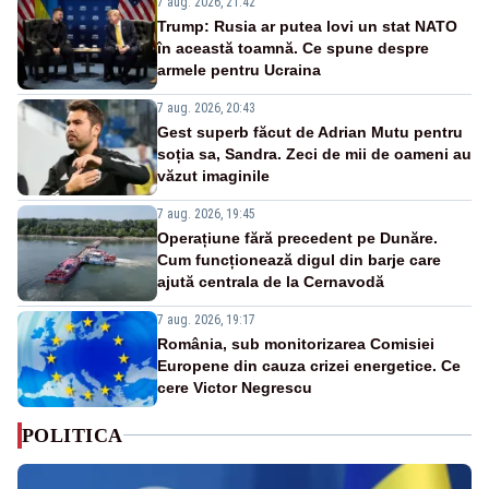
7 aug. 2026, 21:42
Trump: Rusia ar putea lovi un stat NATO
în această toamnă. Ce spune despre
armele pentru Ucraina
7 aug. 2026, 20:43
Gest superb făcut de Adrian Mutu pentru
soția sa, Sandra. Zeci de mii de oameni au
văzut imaginile
7 aug. 2026, 19:45
Operațiune fără precedent pe Dunăre.
Cum funcționează digul din barje care
ajută centrala de la Cernavodă
7 aug. 2026, 19:17
România, sub monitorizarea Comisiei
Europene din cauza crizei energetice. Ce
cere Victor Negrescu
POLITICA