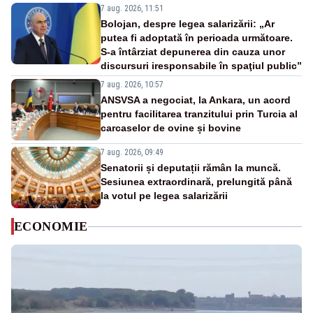
7 aug. 2026, 11:51
Bolojan, despre legea salarizării: „Ar
putea fi adoptată în perioada următoare.
S-a întârziat depunerea din cauza unor
discursuri iresponsabile în spaţiul public”
7 aug. 2026, 10:57
ANSVSA a negociat, la Ankara, un acord
pentru facilitarea tranzitului prin Turcia al
carcaselor de ovine și bovine
7 aug. 2026, 09:49
Senatorii și deputații rămân la muncă.
Sesiunea extraordinară, prelungită până
la votul pe legea salarizării
ECONOMIE