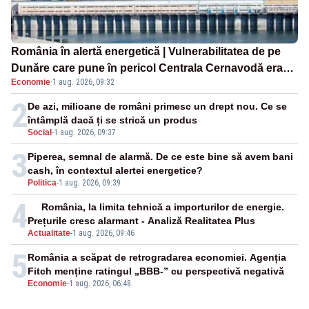
România în alertă energetică | Vulnerabilitatea de pe
Dunăre care pune în pericol Centrala Cernavodă era
Economie
·
1 aug. 2026, 09:32
cunoscută de pe vremea lui Ceaușescu
2
De azi, milioane de români primesc un drept nou. Ce se
întâmplă dacă ți se strică un produs
Social
-
1 aug. 2026, 09:37
3
Piperea, semnal de alarmă. De ce este bine să avem bani
cash, în contextul alertei energetice?
Politica
-
1 aug. 2026, 09:39
4
România, la limita tehnică a importurilor de energie.
Prețurile cresc alarmant - Analiză Realitatea Plus
Actualitate
-
1 aug. 2026, 09:46
5
România a scăpat de retrogradarea economiei. Agenția
Fitch menține ratingul „BBB-” cu perspectivă negativă
Economie
-
1 aug. 2026, 06:48