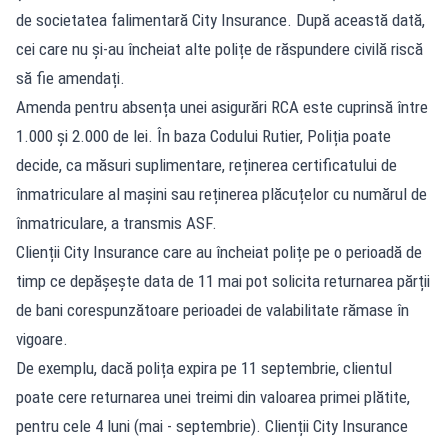
de societatea falimentară City Insurance. După această dată,
cei care nu și-au încheiat alte polițe de răspundere civilă riscă
să fie amendați.
Amenda pentru absența unei asigurări RCA este cuprinsă între
1.000 și 2.000 de lei. În baza Codului Rutier, Poliția poate
decide, ca măsuri suplimentare, reținerea certificatului de
înmatriculare al mașini sau reținerea plăcuțelor cu numărul de
înmatriculare, a transmis ASF.
Clienții City Insurance care au încheiat polițe pe o perioadă de
timp ce depășește data de 11 mai pot solicita returnarea părții
de bani corespunzătoare perioadei de valabilitate rămase în
vigoare.
De exemplu, dacă polița expira pe 11 septembrie, clientul
poate cere returnarea unei treimi din valoarea primei plătite,
pentru cele 4 luni (mai - septembrie). Clienții City Insurance