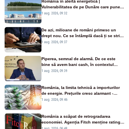
România în alertă energetică |
Vulnerabilitatea de pe Dunăre care pune
în pericol Centrala Cernavodă era
1 aug. 2026, 09:32
cunoscută de pe vremea lui Ceaușescu
De azi, milioane de români primesc un
drept nou. Ce se întâmplă dacă ți se strică
un produs
1 aug. 2026, 09:37
Piperea, semnal de alarmă. De ce este
bine să avem bani cash, în contextul
alertei energetice?
1 aug. 2026, 09:39
România, la limita tehnică a importurilor
de energie. Prețurile cresc alarmant -
Analiză Realitatea Plus
1 aug. 2026, 09:46
România a scăpat de retrogradarea
economiei. Agenția Fitch menține ratingul
„BBB-” cu perspectivă negativă
1 aug. 2026, 06:48