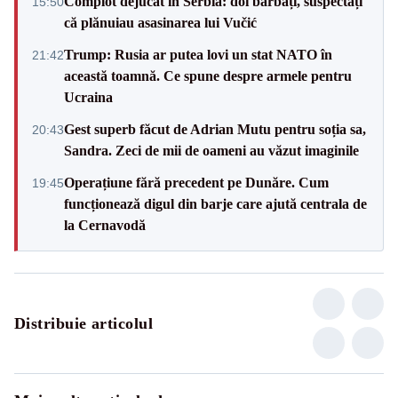
Complot dejucat în Serbia: doi bărbați, suspectați
15:50
că plănuiau asasinarea lui Vučić
Trump: Rusia ar putea lovi un stat NATO în
21:42
această toamnă. Ce spune despre armele pentru
Ucraina
Gest superb făcut de Adrian Mutu pentru soția sa,
20:43
Sandra. Zeci de mii de oameni au văzut imaginile
Operațiune fără precedent pe Dunăre. Cum
19:45
funcționează digul din barje care ajută centrala de
la Cernavodă
Distribuie articolul