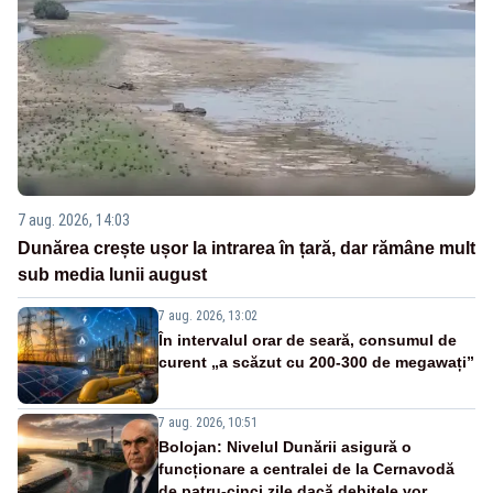
7 aug. 2026, 14:03
Dunărea crește ușor la intrarea în țară, dar rămâne mult
sub media lunii august
7 aug. 2026, 13:02
În intervalul orar de seară, consumul de
curent „a scăzut cu 200-300 de megawați”
7 aug. 2026, 10:51
Bolojan: Nivelul Dunării asigură o
funcționare a centralei de la Cernavodă
de patru-cinci zile dacă debitele vor