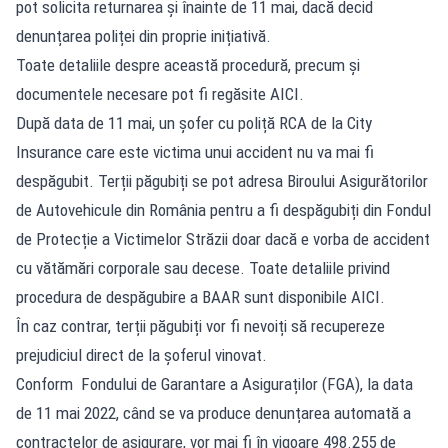
pot solicita returnarea și înainte de 11 mai, dacă decid
denunțarea poliței din proprie inițiativă.
Toate detaliile despre această procedură, precum și
documentele necesare pot fi regăsite AICI.
După data de 11 mai, un șofer cu poliță RCA de la City
Insurance care este victima unui accident nu va mai fi
despăgubit. Terții păgubiți se pot adresa Biroului Asigurătorilor
de Autovehicule din România pentru a fi despăgubiți din Fondul
de Protecție a Victimelor Străzii doar dacă e vorba de accident
cu vătămări corporale sau decese. Toate detaliile privind
procedura de despăgubire a BAAR sunt disponibile AICI.
În caz contrar, terții păgubiți vor fi nevoiți să recupereze
prejudiciul direct de la șoferul vinovat.
Conform Fondului de Garantare a Asiguraților (FGA), la data
de 11 mai 2022, când se va produce denunțarea automată a
contractelor de asigurare, vor mai fi în vigoare 498.255 de