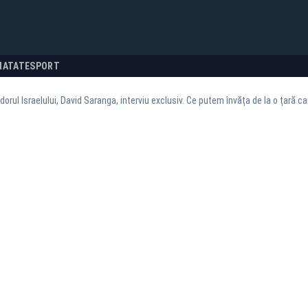
NATATE
SPORT
rul Israelului, David Saranga, interviu exclusiv. Ce putem învăța de la o țară car