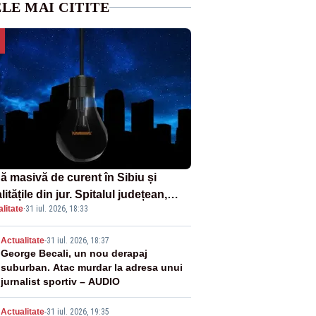
LE MAI CITITE
ă masivă de curent în Sibiu și
litățile din jur. Spitalul județean,
litate
·
31 iul. 2026, 18:33
foarele, rețelele de telefonie, grav
ctate
2
Actualitate
-
31 iul. 2026, 18:37
George Becali, un nou derapaj
suburban. Atac murdar la adresa unui
jurnalist sportiv – AUDIO
Actualitate
-
31 iul. 2026, 19:35