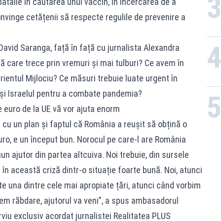
bătălie în căutarea unui vaccin, în încercarea de a
nvinge cetățenii să respecte regulile de prevenire a
David Saranga, față în față cu jurnalista Alexandra
ă care trece prin vremuri și mai tulburi? Ce avem în
rientul Mijlociu? Ce măsuri trebuie luate urgent în
i Israelul pentru a combate pandemia?
e euro de la UE vă vor ajuta enorm
cu un plan și faptul că România a reușit să obțină o
ro, e un început bun. Norocul pe care-l are România
iun ajutor din partea altcuiva. Noi trebuie, din sursele
în această criză dintr-o situație foarte bună. Noi, atunci
e una dintre cele mai apropiate țări, atunci când vorbim
vem răbdare, ajutorul va veni", a spus ambasadorul
erviu exclusiv acordat jurnalistei Realitatea PLUS