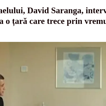
lului, David Saranga, interv
a o țară care trece prin vremu