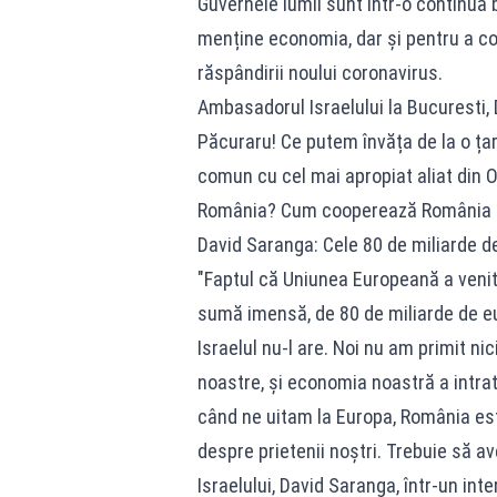
Guvernele lumii sunt într-o continuă 
menține economia, dar și pentru a co
răspândirii noului coronavirus.
Ambasadorul Israelului la Bucuresti, 
Păcuraru! Ce putem învăța de la o țar
comun cu cel mai apropiat aliat din O
România? Cum cooperează România ș
David Saranga: Cele 80 de miliarde d
"Faptul că Uniunea Europeană a venit 
sumă imensă, de 80 de miliarde de eu
Israelul nu-l are. Noi nu am primit nic
noastre, și economia noastră a intrat 
când ne uitam la Europa, România est
despre prietenii noștri. Trebuie să a
Israelului, David Saranga, într-un int