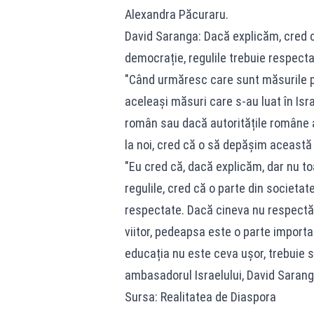
Alexandra Păcuraru.
David Saranga: Dacă explicăm, cred că
democrație, regulile trebuie respect
"Când urmăresc care sunt măsurile 
aceleași măsuri care s-au luat în Isr
român sau dacă autoritățile române 
la noi, cred că o să depășim această 
"Eu cred că, dacă explicăm, dar nu t
regulile, cred că o parte din societat
respectate. Dacă cineva nu respectă r
viitor, pedeapsa este o parte importan
educația nu este ceva ușor, trebuie să
ambasadorul Israelului, David Sarang
Sursa: Realitatea de Diaspora