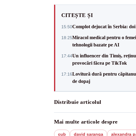
CITEȘTE ȘI
Complot dejucat în Serbia: doi 
15:50
Miracol medical pentru o femeie
18:25
tehnologii bazate pe AI
Un influencer din Timiș, rețin
17:44
provocări făcea pe TikTok
Lovitură dură pentru căpitanul
17:16
de dopaj
Distribuie articolul
Mai multe articole despre
cub
david saranga
alexandra p