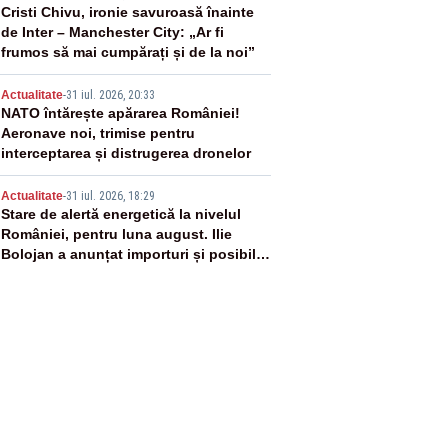
3
Cristi Chivu, ironie savuroasă înainte
de Inter – Manchester City: „Ar fi
frumos să mai cumpărați și de la noi”
4
Actualitate
-
31 iul. 2026, 20:33
NATO întărește apărarea României!
Aeronave noi, trimise pentru
interceptarea și distrugerea dronelor
5
Actualitate
-
31 iul. 2026, 18:29
Stare de alertă energetică la nivelul
României, pentru luna august. Ilie
Bolojan a anunțat importuri și posibile
restricții – VIDEO