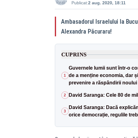
Publicat:
2 aug. 2020, 18:11
Ambasadorul Israelului la Bucur
Alexandra Păcuraru!
CUPRINS
Guvernele lumii sunt într-o co
de a menține economia, dar și
1
prevenire a răspândirii noului
David Saranga: Cele 80 de mil
2
David Saranga: Dacă explicăm,
3
orice democrație, regulile tre