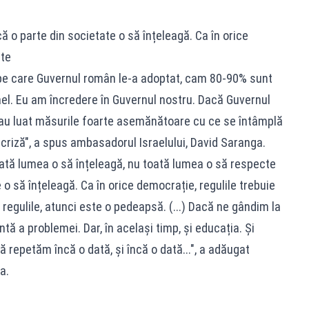
 o parte din societate o să înțeleagă. Ca în orice
ate
pe care Guvernul român le-a adoptat, cam 80-90% sunt
ael. Eu am încredere în Guvernul nostru. Dacă Guvernul
au luat măsurile foarte asemănătoare cu ce se întâmplă
criză", a spus ambasadorul Israelului, David Saranga.
oată lumea o să înțeleagă, nu toată lumea o să respecte
e o să înțeleagă. Ca în orice democrație, regulile trebuie
egulile, atunci este o pedeapsă. (...) Dacă ne gândim la
tă a problemei. Dar, în același timp, și educația. Și
 repetăm încă o dată, și încă o dată...", a adăugat
a.