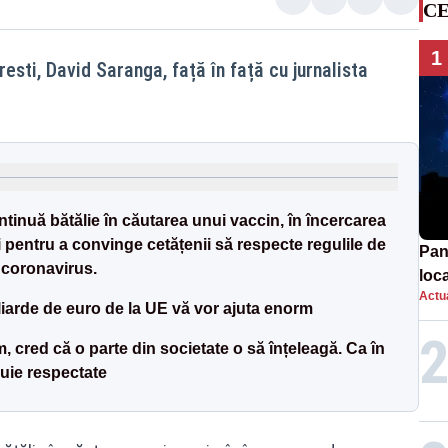
CE
1
esti, David Saranga, față în față cu jurnalista
ntinuă bătălie în căutarea unui vaccin, în încercarea
 pentru a convinge cetățenii să respecte regulile de
Pan
 coronavirus.
loca
Actua
sema
iarde de euro de la UE vă vor ajuta enorm
afe
 cred că o parte din societate o să înțeleagă. Ca în
buie respectate