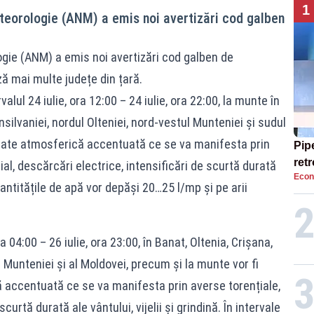
1
teorologie (ANM) a emis noi avertizări cod galben
gie (ANM) a emis noi avertizări cod galben de
ză mai multe județe din țară.
rvalul 24 iulie, ora 12:00 – 24 iulie, ora 22:00, la munte în
silvaniei, nordul Olteniei, nord-vestul Munteniei și sudul
litate atmosferică accentuată ce se va manifesta prin
Pip
ret
al, descărcări electrice, intensificări de scurtă durată
Econ
cat
. Cantitățile de apă vor depăși 20…25 l/mp și pe arii
pen
a 04:00 – 26 iulie, ora 23:00, în Banat, Oltenia, Crișana,
Munteniei și al Moldovei, precum și la munte vor fi
ă accentuată ce se va manifesta prin averse torențiale,
curtă durată ale vântului, vijelii și grindină. În intervale