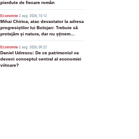
pierdute de fiecare român
4
Economie
-
2 aug. 2026, 10:12
Mihai Chirica, atac devastator la adresa
progresiștilor lui Bolojan: Trebuie să
protejăm și natura, dar nu șținem
omaneii în stare permanentă de alertă
5
Economie
-
2 aug. 2026, 09:22
Daniel Udrescu: De ce patrimoniul va
deveni conceptul central al economiei
viitoare?