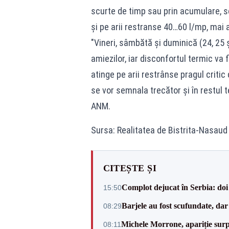
scurte de timp sau prin acumulare, s
și pe arii restranse 40…60 l/mp, mai
"Vineri, sâmbătă și duminică (24, 25 ș
amiezilor, iar disconfortul termic va
atinge pe arii restrânse pragul critic
se vor semnala trecător și în restul t
ANM.
Sursa: Realitatea de Bistrita-Nasaud
CITEȘTE ȘI
Complot dejucat în Serbia: doi 
15:50
Barjele au fost scufundate, da
08:29
Michele Morrone, apariție surp
08:11