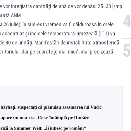
e vor înregistra cantități de apă ce vor depăși 25…30 l/mp
 arată ANM.
i 26 iulie), în sud-est vremea va fi călduroasă în orele
 fi accentuat și indicele temperatură-umezeală (ITU) va
 de 80 de unități. Manifestări de instabiltate atmosferică
eritoriului, dar pe suprafețe mai mici", mai precizează
bărbați, suspectați că plănuiau asasinarea lui Vučić
r apare un nou risc. Ce se întâmplă pe Dunăre
riză la Summer Well: „Îi iubesc pe români”