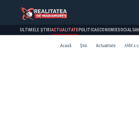
ULTIMELE ȘTIRI
ACTUALITATE
POLITICA
ECONOMIE
SOCIAL
SA
Acasă
Știri
Actualitate
ANM a em