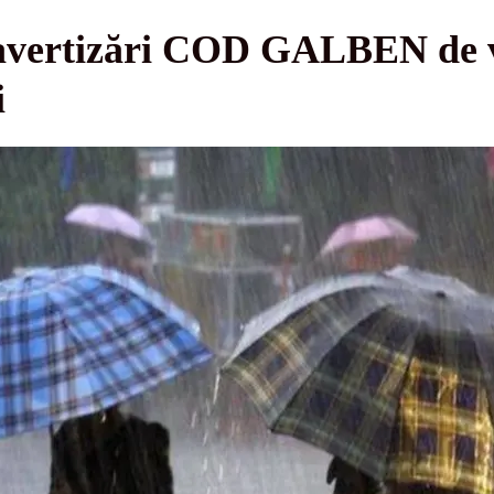
avertizări COD GALBEN de v
i