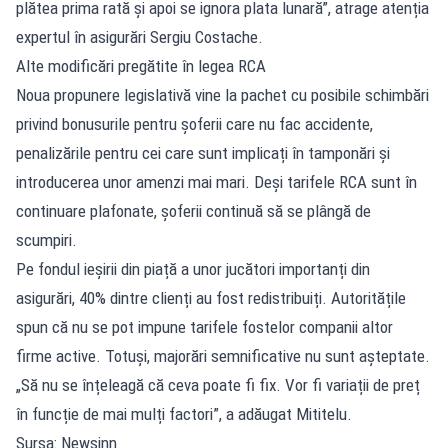
plătea prima rată și apoi se ignora plata lunară”, atrage atenția
expertul în asigurări Sergiu Costache.
Alte modificări pregătite în legea RCA
Noua propunere legislativă vine la pachet cu posibile schimbări
privind bonusurile pentru șoferii care nu fac accidente,
penalizările pentru cei care sunt implicați în tamponări și
introducerea unor amenzi mai mari. Deși tarifele RCA sunt în
continuare plafonate, șoferii continuă să se plângă de
scumpiri.
Pe fondul ieșirii din piață a unor jucători importanți din
asigurări, 40% dintre clienți au fost redistribuiți. Autoritățile
spun că nu se pot impune tarifele fostelor companii altor
firme active. Totuși, majorări semnificative nu sunt așteptate.
„Să nu se înțeleagă că ceva poate fi fix. Vor fi variații de preț
în funcție de mai mulți factori”, a adăugat Mititelu.
Sursa: Newsinn