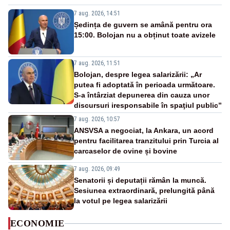
7 aug. 2026, 14:51
Ședința de guvern se amână pentru ora
15:00. Bolojan nu a obținut toate avizele
7 aug. 2026, 11:51
Bolojan, despre legea salarizării: „Ar
putea fi adoptată în perioada următoare.
S-a întârziat depunerea din cauza unor
discursuri iresponsabile în spaţiul public”
7 aug. 2026, 10:57
ANSVSA a negociat, la Ankara, un acord
pentru facilitarea tranzitului prin Turcia al
carcaselor de ovine și bovine
7 aug. 2026, 09:49
Senatorii și deputații rămân la muncă.
Sesiunea extraordinară, prelungită până
la votul pe legea salarizării
ECONOMIE