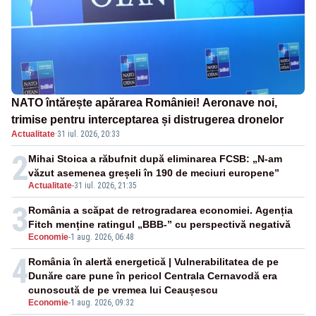
NATO întărește apărarea României! Aeronave noi,
trimise pentru interceptarea și distrugerea dronelor
Actualitate
·
31 iul. 2026, 20:33
2
Mihai Stoica a răbufnit după eliminarea FCSB: „N-am
văzut asemenea greșeli în 190 de meciuri europene”
Actualitate
-
31 iul. 2026, 21:35
3
România a scăpat de retrogradarea economiei. Agenția
Fitch menține ratingul „BBB-” cu perspectivă negativă
Economie
-
1 aug. 2026, 06:48
4
România în alertă energetică | Vulnerabilitatea de pe
Dunăre care pune în pericol Centrala Cernavodă era
cunoscută de pe vremea lui Ceaușescu
Economie
-
1 aug. 2026, 09:32