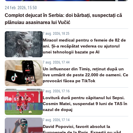
24 feb. 2026, 15:50
Complot dejucat în Serbia: doi bărbați, suspectați că
plănuiau asasinarea lui Vučić
7 aug. 2026, 18:25
Miracol medical pentru o femeie de 82 de
ani. Și-a recăpătat vederea cu ajutorul
unei tehnologii bazate pe AI
7 aug. 2026, 17:44
Un influencer din Timiș, reținut după un
live urmărit de peste 22.000 de oameni. Ce
provocări făcea pe TikTok
7 aug. 2026, 17:16
Lovitură dură pentru căpitanul lui Sepsi.
Cosmin Matei, suspendat 9 luni de TAS în
cazul de dopaj
7 aug. 2026, 17:14
David Popovici, favorit absolut la
Europenele de la Paris. Experții nu văd