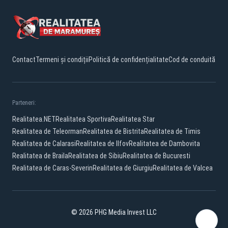
Contact
Termeni și condiții
Politică de confidențialitate
Cod de conduită
Parteneri:
Realitatea.NET
Realitatea Sportiva
Realitatea Star
Realitatea de Teleorman
Realitatea de Bistrita
Realitatea de Timis
Realitatea de Calarasi
Realitatea de Ilfov
Realitatea de Dambovita
Realitatea de Braila
Realitatea de Sibiu
Realitatea de Bucuresti
Realitatea de Caras-Severin
Realitatea de Giurgiu
Realitatea de Valcea
© 2026 PHG Media Invest LLC
Facebook
YouTube