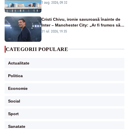
în pericol Centrala Cernavodă era
1 aug. 2026, 09:32
cunoscută de pe vremea lui Ceaușescu
Cristi Chivu, ironie savuroasă înainte de
Inter – Manchester City: „Ar fi frumos să
mai cumpărați și de la noi”
31 iul. 2026, 19:35
CATEGORII POPULARE
Actualitate
Politica
Economie
Social
Sport
Sanatate