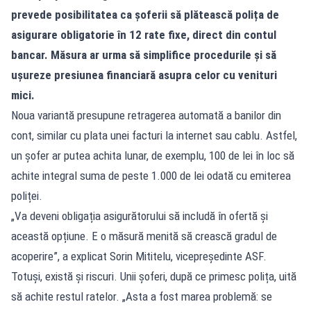
prevede posibilitatea ca șoferii să plătească polița de
asigurare obligatorie în 12 rate fixe, direct din contul
bancar. Măsura ar urma să simplifice procedurile și să
ușureze presiunea financiară asupra celor cu venituri
mici.
Noua variantă presupune retragerea automată a banilor din
cont, similar cu plata unei facturi la internet sau cablu. Astfel,
un șofer ar putea achita lunar, de exemplu, 100 de lei în loc să
achite integral suma de peste 1.000 de lei odată cu emiterea
poliței.
„Va deveni obligația asigurătorului să includă în ofertă și
această opțiune. E o măsură menită să crească gradul de
acoperire”, a explicat Sorin Mititelu, vicepreședinte ASF.
Totuși, există și riscuri. Unii șoferi, după ce primesc polița, uită
să achite restul ratelor. „Asta a fost marea problemă: se