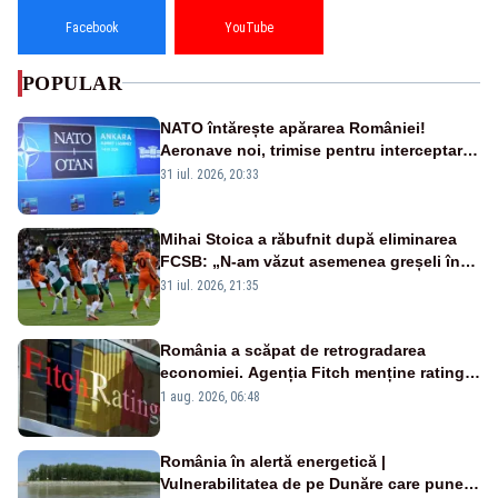
Facebook
YouTube
POPULAR
NATO întărește apărarea României!
Aeronave noi, trimise pentru interceptarea
și distrugerea dronelor
31 iul. 2026, 20:33
Mihai Stoica a răbufnit după eliminarea
FCSB: „N-am văzut asemenea greșeli în
190 de meciuri europene”
31 iul. 2026, 21:35
România a scăpat de retrogradarea
economiei. Agenția Fitch menține ratingul
„BBB-” cu perspectivă negativă
1 aug. 2026, 06:48
România în alertă energetică |
Vulnerabilitatea de pe Dunăre care pune