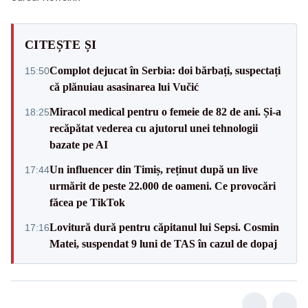
CITEȘTE ȘI
Complot dejucat în Serbia: doi bărbați, suspectați
15:50
că plănuiau asasinarea lui Vučić
Miracol medical pentru o femeie de 82 de ani. Și-a
18:25
recăpătat vederea cu ajutorul unei tehnologii
bazate pe AI
Un influencer din Timiș, reținut după un live
17:44
urmărit de peste 22.000 de oameni. Ce provocări
făcea pe TikTok
Lovitură dură pentru căpitanul lui Sepsi. Cosmin
17:16
Matei, suspendat 9 luni de TAS în cazul de dopaj