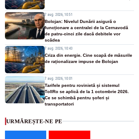
7 aug. 2026, 10:51
Bolojan: Nivelul Dunării asigură o
funcționare a centralei de la Cernavodă
de patru-cinci zile dacă debitele vor
scădea
7 aug. 2026, 10:43
Criza din energie. Cine scapă de măsurile
de raționalizare impuse de Bolojan
7 aug. 2026, 10:01
Tarifele pentru rovinietă și sistemul
TollRo se aplică de la 1 octombrie 2026.
Ce se schimbă pentru șoferi și
transportatori
URMĂREȘTE-NE PE