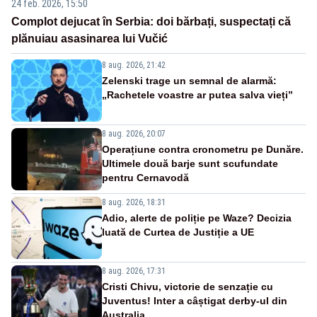
24 feb. 2026, 15:50
Complot dejucat în Serbia: doi bărbați, suspectați că
plănuiau asasinarea lui Vučić
8 aug. 2026, 21:42
Zelenski trage un semnal de alarmă:
„Rachetele voastre ar putea salva vieți”
8 aug. 2026, 20:07
Operațiune contra cronometru pe Dunăre.
Ultimele două barje sunt scufundate
pentru Cernavodă
8 aug. 2026, 18:31
Adio, alerte de poliție pe Waze? Decizia
luată de Curtea de Justiție a UE
8 aug. 2026, 17:31
Cristi Chivu, victorie de senzație cu
Juventus! Inter a câștigat derby-ul din
Australia