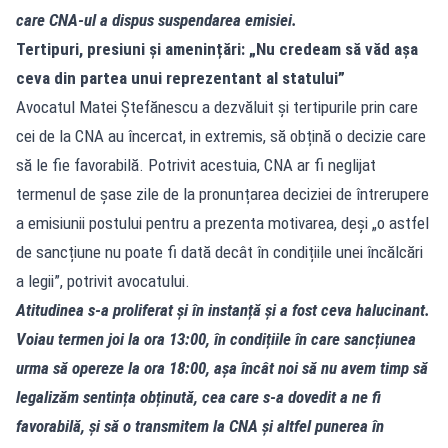
care CNA‑ul a dispus suspendarea emisiei.
Tertipuri, presiuni și amenințări: „Nu credeam să văd așa
ceva din partea unui reprezentant al statului”
Avocatul Matei Ștefănescu a dezvăluit și tertipurile prin care
cei de la CNA au încercat, in extremis, să obțină o decizie care
să le fie favorabilă. Potrivit acestuia, CNA ar fi neglijat
termenul de șase zile de la pronunțarea deciziei de întrerupere
a emisiunii postului pentru a prezenta motivarea, deși „o astfel
de sancțiune nu poate fi dată decât în condițiile unei încălcări
a legii”, potrivit avocatului.
Atitudinea s‑a proliferat și în instanță și a fost ceva halucinant.
Voiau termen joi la ora 13:00, în condițiile în care sancțiunea
urma să opereze la ora 18:00, așa încât noi să nu avem timp să
legalizăm sentința obținută, cea care s‑a dovedit a ne fi
favorabilă, și să o transmitem la CNA și altfel punerea în