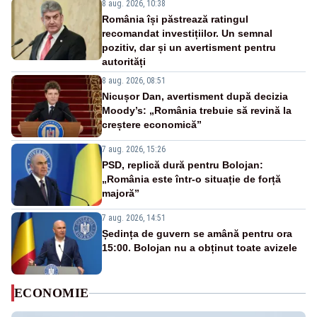
8 aug. 2026, 10:38
România își păstrează ratingul
recomandat investițiilor. Un semnal
pozitiv, dar și un avertisment pentru
autorități
8 aug. 2026, 08:51
Nicușor Dan, avertisment după decizia
Moody’s: „România trebuie să revină la
creștere economică”
7 aug. 2026, 15:26
PSD, replică dură pentru Bolojan:
„România este într-o situație de forță
majoră”
7 aug. 2026, 14:51
Ședința de guvern se amână pentru ora
15:00. Bolojan nu a obținut toate avizele
ECONOMIE