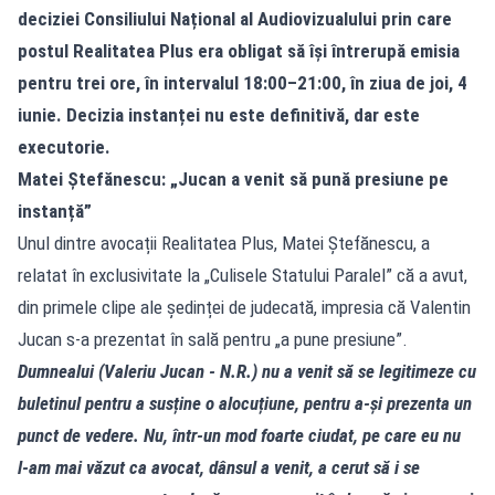
deciziei Consiliului Național al Audiovizualului prin care
postul Realitatea Plus era obligat să își întrerupă emisia
pentru trei ore, în intervalul 18:00–21:00, în ziua de joi, 4
iunie. Decizia instanței nu este definitivă, dar este
executorie.
Matei Ștefănescu: „Jucan a venit să pună presiune pe
instanță”
Unul dintre avocații Realitatea Plus, Matei Ștefănescu, a
relatat în exclusivitate la „Culisele Statului Paralel” că a avut,
din primele clipe ale ședinței de judecată, impresia că Valentin
Jucan s‑a prezentat în sală pentru „a pune presiune”.
Dumnealui (Valeriu Jucan - N.R.) nu a venit să se legitimeze cu
buletinul pentru a susține o alocuțiune, pentru a‑și prezenta un
punct de vedere. Nu, într‑un mod foarte ciudat, pe care eu nu
l‑am mai văzut ca avocat, dânsul a venit, a cerut să i se