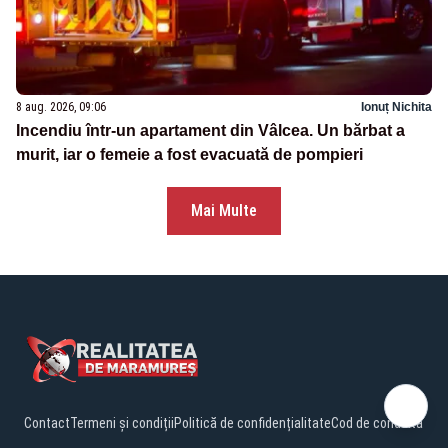
8 aug. 2026, 09:06
Ionuț Nichita
Incendiu într-un apartament din Vâlcea. Un bărbat a
murit, iar o femeie a fost evacuată de pompieri
Mai Multe
Contact
Termeni și condiții
Politică de confidențialitate
Cod de conduită