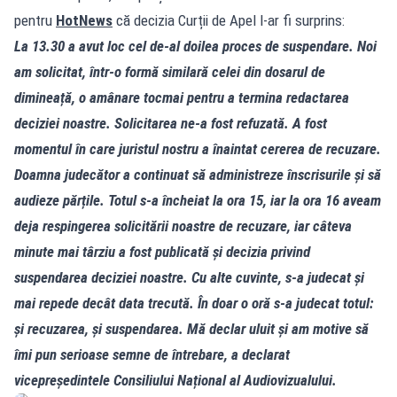
pentru
HotNews
că decizia Curții de Apel l‑ar fi surprins:
La 13.30 a avut loc cel de‑al doilea proces de suspendare. Noi
am solicitat, într‑o formă similară celei din dosarul de
dimineață, o amânare tocmai pentru a termina redactarea
deciziei noastre. Solicitarea ne‑a fost refuzată. A fost
momentul în care juristul nostru a înaintat cererea de recuzare.
Doamna judecător a continuat să administreze înscrisurile și să
audieze părțile. Totul s‑a încheiat la ora 15, iar la ora 16 aveam
deja respingerea solicitării noastre de recuzare, iar câteva
minute mai târziu a fost publicată și decizia privind
suspendarea deciziei noastre. Cu alte cuvinte, s‑a judecat și
mai repede decât data trecută. În doar o oră s‑a judecat totul:
și recuzarea, și suspendarea. Mă declar uluit și am motive să
îmi pun serioase semne de întrebare, a declarat
vicepreședintele Consiliului Național al Audiovizualului.