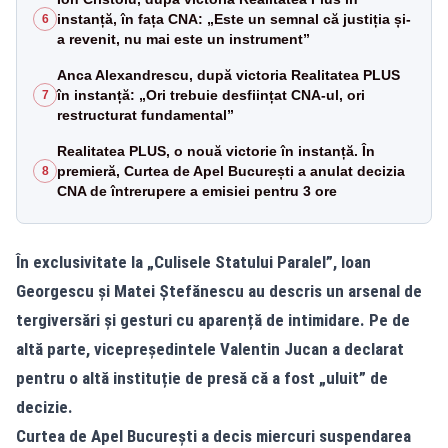
instanță, în fața CNA: „Este un semnal că justiția și-
6
a revenit, nu mai este un instrument”
Anca Alexandrescu, după victoria Realitatea PLUS
în instanță: „Ori trebuie desființat CNA-ul, ori
7
restructurat fundamental”
Realitatea PLUS, o nouă victorie în instanță. În
premieră, Curtea de Apel București a anulat decizia
8
CNA de întrerupere a emisiei pentru 3 ore
În exclusivitate la „Culisele Statului Paralel”, Ioan
Georgescu și Matei Ștefănescu au descris un arsenal de
tergiversări și gesturi cu aparență de intimidare. Pe de
altă parte, vicepreședintele Valentin Jucan a declarat
pentru o altă instituție de presă că a fost „uluit” de
decizie.
Curtea de Apel București a decis miercuri suspendarea