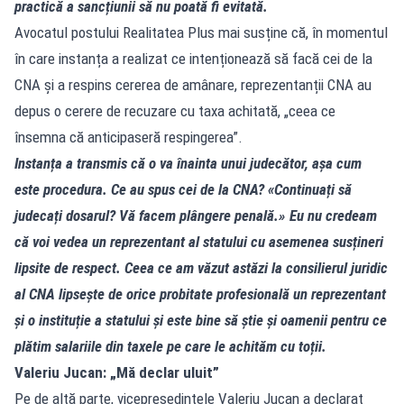
practică a sancțiunii să nu poată fi evitată.
Avocatul postului Realitatea Plus mai susține că, în momentul
în care instanța a realizat ce intenționează să facă cei de la
CNA și a respins cererea de amânare, reprezentanții CNA au
depus o cerere de recuzare cu taxa achitată, „ceea ce
însemna că anticipaseră respingerea”.
Instanța a transmis că o va înainta unui judecător, așa cum
este procedura. Ce au spus cei de la CNA? «Continuați să
judecați dosarul? Vă facem plângere penală.» Eu nu credeam
că voi vedea un reprezentant al statului cu asemenea susțineri
lipsite de respect. Ceea ce am văzut astăzi la consilierul juridic
al CNA lipsește de orice probitate profesională un reprezentant
și o instituție a statului și este bine să știe și oamenii pentru ce
plătim salariile din taxele pe care le achităm cu toții.
Valeriu Jucan: „Mă declar uluit”
Pe de altă parte, vicepreședintele Valeriu Jucan a declarat