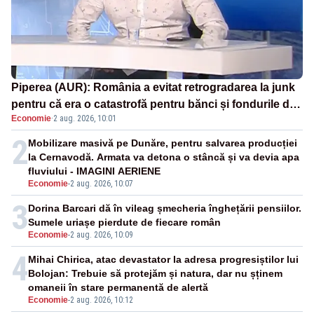
Piperea (AUR): România a evitat retrogradarea la junk
pentru că era o catastrofă pentru bănci și fondurile de
Economie
·
2 aug. 2026, 10:01
pensii
2
Mobilizare masivă pe Dunăre, pentru salvarea producției
la Cernavodă. Armata va detona o stâncă și va devia apa
fluviului - IMAGINI AERIENE
Economie
-
2 aug. 2026, 10:07
3
Dorina Barcari dă în vileag șmecheria înghețării pensiilor.
Sumele uriașe pierdute de fiecare român
Economie
-
2 aug. 2026, 10:09
4
Mihai Chirica, atac devastator la adresa progresiștilor lui
Bolojan: Trebuie să protejăm și natura, dar nu șținem
omaneii în stare permanentă de alertă
Economie
-
2 aug. 2026, 10:12