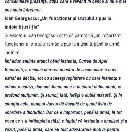
consemneze prezența, după care a revenit în bancă și nu a mai
pus nicio întrebare.
Ioan Georgescu: „Un funcționar al statului a pus la
îndoială justiția”
Și avocatul Ioan Georgescu este de părere că „un important
funcționar al statului român a pus la îndoială, până la urmă,
justiția”.
Îmi aduc aminte atunci când instanța, Curtea de Apel
București, a respins cererea noastră de suspendare a unei
astfel de decizii, tot cu aceeași rapiditate cu care instanța a
admis‑o astăzi, domnul Jucan nu s‑a declarat deloc uimit, ci
profund mulțumit. Și atunci, iată, iarăși o dublă măsură. Și în
situația asta, domnul Jucan dă dovadă de genul ăsta de
abordare a lucrurilor. Dar ce e important, până la urmă, în tot
ceea ce s‑a întâmplat astăzi, e faptul că instanța a analizat și a
văzut, până la urmă, care au fost adevăratele motive pentru