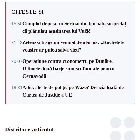
CITEȘTE ȘI
Complot dejucat în Serbia: doi bărbați, suspectați
15:50
că plănuiau asasinarea lui Vučić
Zelenski trage un semnal de alarmă: „Rachetele
21:42
voastre ar putea salva vieți”
Operațiune contra cronometru pe Dunăre.
20:07
Ultimele două barje sunt scufundate pentru
Cernavodă
Adio, alerte de poliție pe Waze? Decizia luată de
18:31
Curtea de Justiție a UE
Distribuie articolul