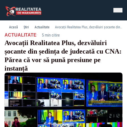
Acasă
Știri
Actualitate
Avocații Realitatea Plus, dezvăluiri șocante din ședința de judecată cu CNA: Părea că vor să pună presiune pe instanță
·
ACTUALITATE
5 min citire
Avocații Realitatea Plus, dezvăluiri
șocante din ședința de judecată cu CNA:
Părea că vor să pună presiune pe
instanță