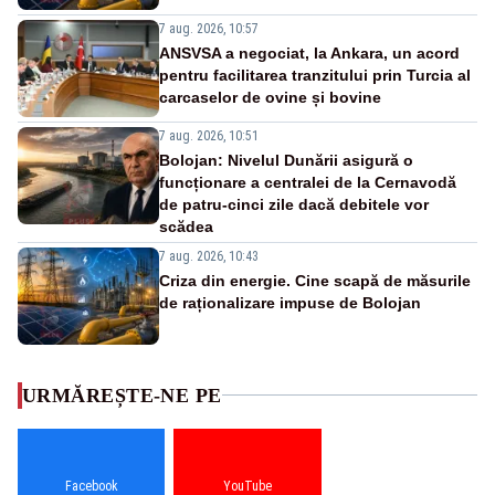
7 aug. 2026, 10:57
ANSVSA a negociat, la Ankara, un acord
pentru facilitarea tranzitului prin Turcia al
carcaselor de ovine și bovine
7 aug. 2026, 10:51
Bolojan: Nivelul Dunării asigură o
funcționare a centralei de la Cernavodă
de patru-cinci zile dacă debitele vor
scădea
7 aug. 2026, 10:43
Criza din energie. Cine scapă de măsurile
de raționalizare impuse de Bolojan
URMĂREȘTE-NE PE
Facebook
YouTube