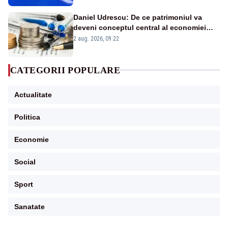
Daniel Udrescu: De ce patrimoniul va
deveni conceptul central al economiei
viitoare?
2 aug. 2026, 09:22
CATEGORII POPULARE
Actualitate
Politica
Economie
Social
Sport
Sanatate