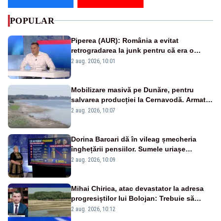
POPULAR
Piperea (AUR): România a evitat
retrogradarea la junk pentru că era o
catastrofă pentru bănci și fondurile de
2 aug. 2026, 10:01
pensii
Mobilizare masivă pe Dunăre, pentru
salvarea producției la Cernavodă. Armata
va detona o stâncă și va devia apa
2 aug. 2026, 10:07
fluviului - IMAGINI AERIENE
Dorina Barcari dă în vileag șmecheria
înghețării pensiilor. Sumele uriașe
pierdute de fiecare român
2 aug. 2026, 10:09
Mihai Chirica, atac devastator la adresa
progresiștilor lui Bolojan: Trebuie să
protejăm și natura, dar nu șținem omaneii
2 aug. 2026, 10:12
în stare permanentă de alertă