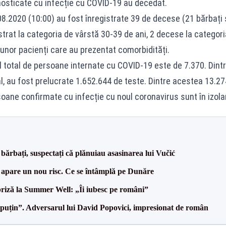
osticate cu infecție cu COVID-19 au decedat.
08.2020 (10:00) au fost înregistrate 39 de decese (21 bărbați și
strat la categoria de vârstă 30-39 de ani, 2 decese la categori
unor pacienți care au prezentat comorbidități.
ul total de persoane internate cu COVID-19 este de 7.370. Dintr
l, au fost prelucrate 1.652.644 de teste. Dintre acestea 13.274 
oane confirmate cu infecție cu noul coronavirus sunt în izolare
bărbați, suspectați că plănuiau asasinarea lui Vučić
r apare un nou risc. Ce se întâmplă pe Dunăre
riză la Summer Well: „Îi iubesc pe români”
 puțin”. Adversarul lui David Popovici, impresionat de român