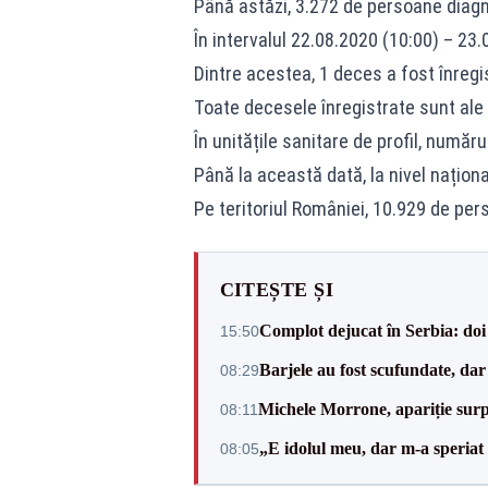
Până astăzi, 3.272 de persoane diagn
În intervalul 22.08.2020 (10:00) – 23.
Dintre acestea, 1 deces a fost înregi
Toate decesele înregistrate sunt ale 
În unitățile sanitare de profil, număr
Până la această dată, la nivel naționa
Pe teritoriul României, 10.929 de pers
CITEȘTE ȘI
Complot dejucat în Serbia: doi 
15:50
Barjele au fost scufundate, da
08:29
Michele Morrone, apariție surp
08:11
„E idolul meu, dar m-a speriat
08:05