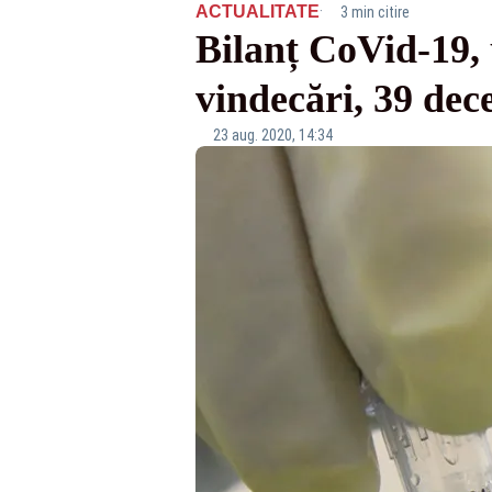
·
ACTUALITATE
3 min citire
Bilanț CoVid-19, u
vindecări, 39 dec
23 aug. 2020, 14:34