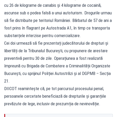
cu 26 de kilograme de canabis și 4 kilograme de cocaină,
ascunse sub o podea falsă a unui autoturism. Drogurile urmau
să fie distribuite pe teritoriul României. Bărbatul de 57 de ani a
fost prins în flagrant pe Autostrada A1, în timp ce transporta
substanțele interzise pentru comercializare.
Cei doi urmează să fie prezentați judecătorului de drepturi și
libertăți de la Tribunalul București, cu propunere de arestare
preventivă pentru 30 de zile. Operațiunea a fost realizată
împreună cu Brigada de Combatere a Criminalității Organizate
București, cu sprijinul Poliției Autostrăzi și al DGPMB – Secția
21.
DIICOT reamintește că, pe tot parcursul procesului penal,
persoanele cercetate beneficiază de drepturile și garanțiile
prevăzute de lege, inclusiv de prezumția de nevinovăție.