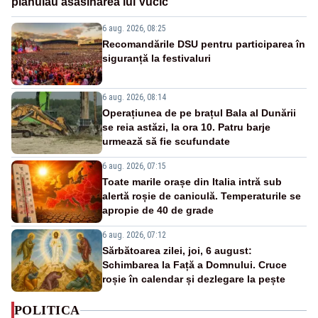
plănuiau asasinarea lui Vučić
6 aug. 2026, 08:25
Recomandările DSU pentru participarea în
siguranță la festivaluri
6 aug. 2026, 08:14
Operațiunea de pe brațul Bala al Dunării
se reia astăzi, la ora 10. Patru barje
urmează să fie scufundate
6 aug. 2026, 07:15
Toate marile orașe din Italia intră sub
alertă roșie de caniculă. Temperaturile se
apropie de 40 de grade
6 aug. 2026, 07:12
Sărbătoarea zilei, joi, 6 august:
Schimbarea la Față a Domnului. Cruce
roșie în calendar și dezlegare la pește
POLITICA