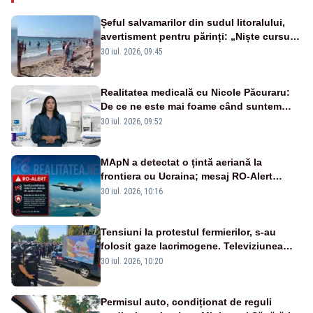
Șeful salvamarilor din sudul litoralului,
avertisment pentru părinți: „Niște cursuri
de înot la piscină nu sunt suficiente”
30 iul. 2026, 09:45
Realitatea medicală cu Nicole Păcuraru:
De ce ne este mai foame când suntem
obosiți?
30 iul. 2026, 09:52
MApN a detectat o țintă aeriană la
frontiera cu Ucraina; mesaj RO-Alert
transmis în județul Tulcea
30 iul. 2026, 10:16
Tensiuni la protestul fermierilor, s-au
folosit gaze lacrimogene. Televiziunea
Poporului face apel la calm – LIVE TEXT
30 iul. 2026, 10:20
Permisul auto, condiționat de reguli