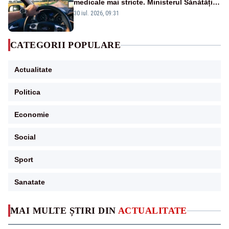
medicale mai stricte. Ministerul Sănătății
propune schimbări majore
30 iul. 2026, 09:31
CATEGORII POPULARE
Actualitate
Politica
Economie
Social
Sport
Sanatate
MAI MULTE ȘTIRI DIN
ACTUALITATE