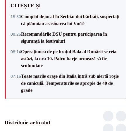
CITEȘTE ȘI
Complot dejucat în Serbia: doi bărbați, suspectați
15:50
că plănuiau asasinarea lui Vučić
Recomandările DSU pentru participarea în
08:25
siguranță la festivaluri
Operațiunea de pe brațul Bala al Dunării se reia
08:14
astăzi, la ora 10. Patru barje urmează să fie
scufundate
Toate marile orașe din Italia intră sub alertă roșie
07:15
de caniculă. Temperaturile se apropie de 40 de
grade
Distribuie articolul