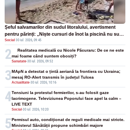
Șeful salvamarilor din sudul litoralului, avertisment
pentru părinți: „Niște cursuri de înot la piscină nu sunt
Social
·
30 iul. 2026, 09:45
suficiente”
2
Realitatea medicală cu Nicole Păcuraru: De ce ne este
mai foame când suntem obosiți?
Sanatate
-
30 iul. 2026, 09:52
3
MApN a detectat o țintă aeriană la frontiera cu Ucraina;
mesaj RO-Alert transmis în județul Tulcea
Actualitate
-
30 iul. 2026, 10:16
4
Tensiuni la protestul fermierilor, s-au folosit gaze
lacrimogene. Televiziunea Poporului face apel la calm –
LIVE TEXT
Social
-
30 iul. 2026, 10:20
5
Permisul auto, condiționat de reguli medicale mai stricte.
Ministerul Sănătății propune schimbări majore