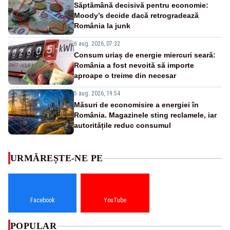
Săptămână decisivă pentru economie:
Moody’s decide dacă retrogradează
România la junk
6 aug. 2026, 07:32
Consum uriaș de energie miercuri seară:
România a fost nevoită să importe
aproape o treime din necesar
5 aug. 2026, 19:54
Măsuri de economisire a energiei în
România. Magazinele sting reclamele, iar
autoritățile reduc consumul
URMĂREȘTE-NE PE
Facebook
YouTube
POPULAR