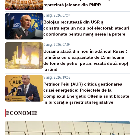
reprezintă jaloane din PNRR
6 aug. 2026, 07:34
Bolojan recrutează din USR și
construiește un nou pol electoral: atacuri
coordonate pentru menținerea la putere
6 aug. 2026, 07:04
Ucraina atacă din nou în adâncul Rusiei:
rafinăria cu o capacitate de 15 milioane
de tone de petrol pe an, vizată două nopți
la rând
5 aug. 2026, 19:53
Petrișor Peiu (AUR) critică gestionarea
crizei energetice: Proiectele de la
Complexul Energetic Oltenia sunt blocate
în birocrație și restricții legislative
ECONOMIE