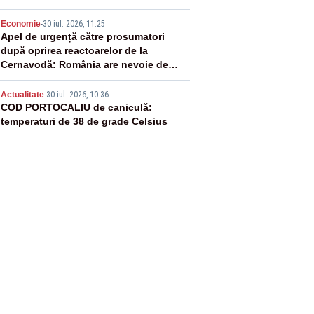
4
Economie
-
30 iul. 2026, 11:25
Apel de urgență către prosumatori
după oprirea reactoarelor de la
Cernavodă: România are nevoie de
energie
5
Actualitate
-
30 iul. 2026, 10:36
COD PORTOCALIU de caniculă:
temperaturi de 38 de grade Celsius