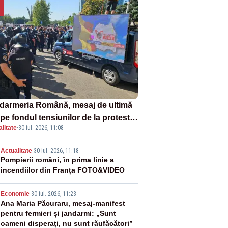
darmeria Română, mesaj de ultimă
pe fondul tensiunilor de la protestul
litate
·
30 iul. 2026, 11:08
v al fermierilor - VIDEO
2
Actualitate
-
30 iul. 2026, 11:18
Pompierii români, în prima linie a
incendiilor din Franța FOTO&VIDEO
3
Economie
-
30 iul. 2026, 11:23
Ana Maria Păcuraru, mesaj-manifest
pentru fermieri și jandarmi: „Sunt
oameni disperați, nu sunt răufăcători”