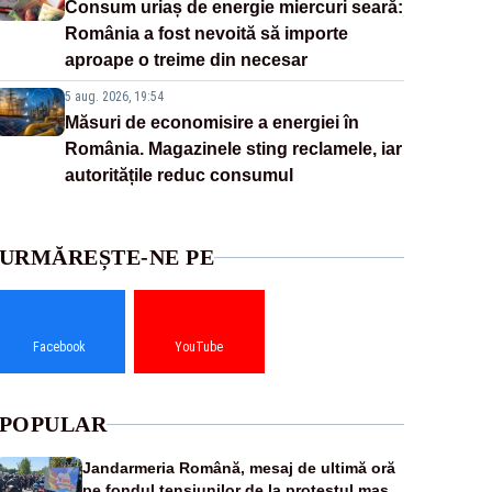
Consum uriaș de energie miercuri seară:
România a fost nevoită să importe
aproape o treime din necesar
5 aug. 2026, 19:54
Măsuri de economisire a energiei în
România. Magazinele sting reclamele, iar
autoritățile reduc consumul
URMĂREȘTE-NE PE
Facebook
YouTube
POPULAR
Jandarmeria Română, mesaj de ultimă oră
pe fondul tensiunilor de la protestul masiv