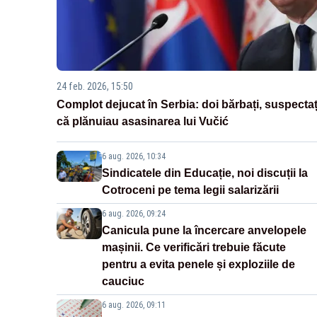
24 feb. 2026, 15:50
Complot dejucat în Serbia: doi bărbați, suspectaț
că plănuiau asasinarea lui Vučić
6 aug. 2026, 10:34
Sindicatele din Educație, noi discuții la
Cotroceni pe tema legii salarizării
6 aug. 2026, 09:24
Canicula pune la încercare anvelopele
mașinii. Ce verificări trebuie făcute
pentru a evita penele și exploziile de
cauciuc
6 aug. 2026, 09:11