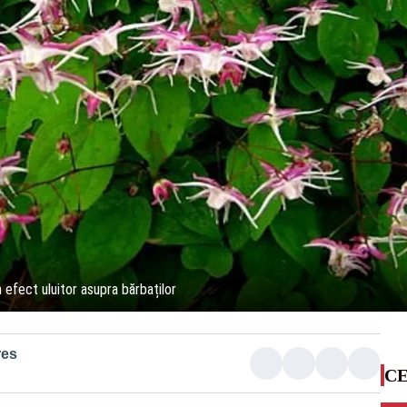
 efect uluitor asupra bărbaților
res
CE