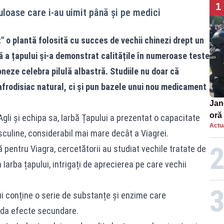
1
uloase care i-au uimit până şi pe medici
t" o plantă folosită cu succes de vechii chinezi drept un
ă a țapului și-a demonstrat calitățile în numeroase teste
oneze celebra pilulă albastră. Studiile nu doar că
 afrodisiac natural, ci și pun bazele unui nou medicament
Jan
oră 
’Agli și echipa sa, Iarbă Țapului a prezentat o capacitate
Actua
masi
sculine, considerabil mai mare decât a Viagrei.
 pentru Viagra, cercetătorii au studiat vechile tratate de
Iarba țapului, intrigați de aprecierea pe care vechii
ui conține o serie de substanțe și enzime care
a da efecte secundare.