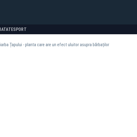
NATATE
SPORT
iarba Țapului - planta care are un efect uluitor asupra bărbaților