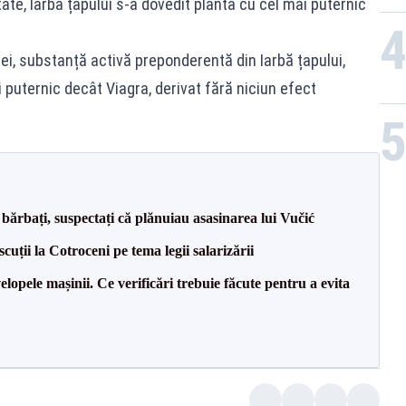
ate, Iarba țapului s-a dovedit planta cu cel mai puternic
nei, substanță activă preponderentă din Iarbă țapului,
 puternic decât Viagra, derivat fără niciun efect
bărbați, suspectați că plănuiau asasinarea lui Vučić
cuții la Cotroceni pe tema legii salarizării
lopele mașinii. Ce verificări trebuie făcute pentru a evita