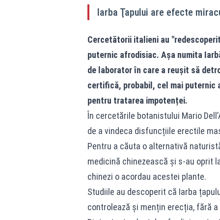
Iarba Ţapului are efecte mirac
Cercetătorii italieni au "redescoperi
puternic afrodisiac. Așa numita Iarb
de laborator în care a reușit să detr
certifică, probabil, cel mai puternic
pentru tratarea impotenței.
În cercetările botanistului Mario Dell
de a vindeca disfuncțiile erectile ma
Pentru a căuta o alternativă naturistă
medicină chinezească și s-au oprit la 
chinezi o acordau acestei plante.
Studiile au descoperit că Iarba țapul
controlează și mențin erecția, fără 