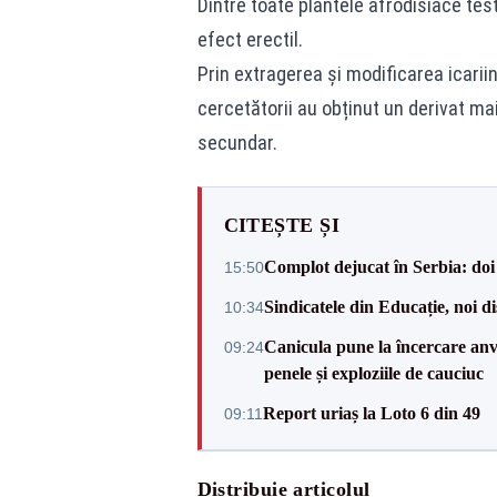
Dintre toate plantele afrodisiace test
efect erectil.
Prin extragerea și modificarea icarii
cercetătorii au obținut un derivat mai
secundar.
CITEȘTE ȘI
Complot dejucat în Serbia: doi 
15:50
Sindicatele din Educație, noi dis
10:34
Canicula pune la încercare anve
09:24
penele și exploziile de cauciuc
Report uriaș la Loto 6 din 49
09:11
Distribuie articolul