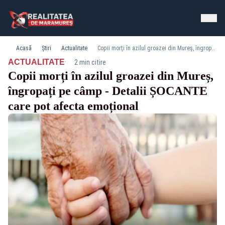
Acasă
Știri
Actualitate
Copii morți în azilul groazei din Mureș, îngropați pe câmp - Detalii ȘOCANTE care pot afecta emoțional
·
ACTUALITATE
2 min citire
Copii morți în azilul groazei din Mureș,
îngropați pe câmp - Detalii ȘOCANTE
care pot afecta emoțional