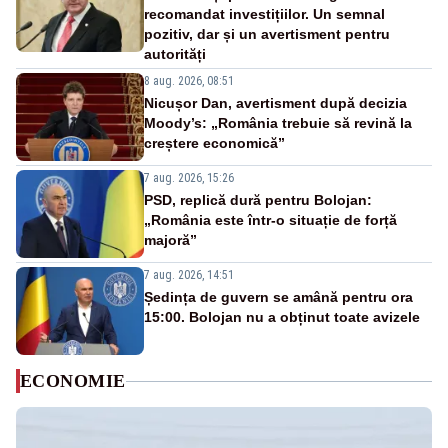
recomandat investițiilor. Un semnal
pozitiv, dar și un avertisment pentru
autorități
8 aug. 2026, 08:51
Nicușor Dan, avertisment după decizia
Moody’s: „România trebuie să revină la
creștere economică”
7 aug. 2026, 15:26
PSD, replică dură pentru Bolojan:
„România este într-o situație de forță
majoră”
7 aug. 2026, 14:51
Ședința de guvern se amână pentru ora
15:00. Bolojan nu a obținut toate avizele
ECONOMIE