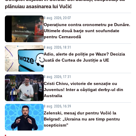
plănuiau asasinarea lui Vučić
8 aug. 2026, 20:07
Operațiune contra cronometru pe Dunăre.
Ultimele două barje sunt scufundate
pentru Cernavodă
8 aug. 2026, 18:31
Adio, alerte de poliție pe Waze? Decizia
luată de Curtea de Justiție a UE
8 aug. 2026, 17:31
Cristi Chivu, victorie de senzație cu
Juventus! Inter a câștigat derby-ul din
Australia
8 aug. 2026, 16:39
Zelenski, mesaj dur pentru Vučić la
Belgrad: „Ucraina nu are timp pentru
scepticism”