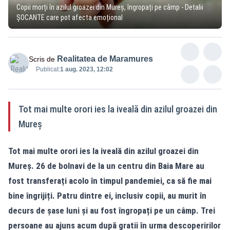
Copii morți în azilul groazei din Mureș, îngropați pe câmp - Detalii
ȘOCANTE care pot afecta emoțional
Realitatea de Maramures
Scris de
Publicat:
1 aug. 2023, 12:02
Tot mai multe orori ies la iveală din azilul groazei din
Mureș
Tot mai multe orori ies la iveală din
azilul groazei din
Mureș
. 26 de bolnavi de la un centru din Baia Mare au
fost transferați acolo în timpul pandemiei, ca să fie mai
bine îngrijiți. Patru dintre ei, inclusiv copii, au murit în
decurs de șase luni și au fost îngropați pe un câmp. Trei
persoane au ajuns acum după gratii în urma descoperirilor