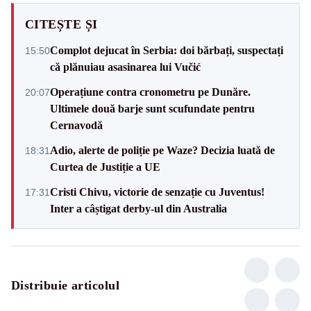
CITEȘTE ȘI
Complot dejucat în Serbia: doi bărbați, suspectați
15:50
că plănuiau asasinarea lui Vučić
Operațiune contra cronometru pe Dunăre.
20:07
Ultimele două barje sunt scufundate pentru
Cernavodă
Adio, alerte de poliție pe Waze? Decizia luată de
18:31
Curtea de Justiție a UE
Cristi Chivu, victorie de senzație cu Juventus!
17:31
Inter a câștigat derby-ul din Australia
Distribuie articolul