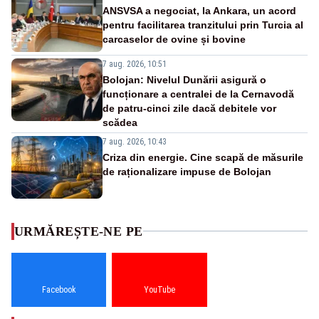
ANSVSA a negociat, la Ankara, un acord
pentru facilitarea tranzitului prin Turcia al
carcaselor de ovine și bovine
7 aug. 2026, 10:51
Bolojan: Nivelul Dunării asigură o
funcționare a centralei de la Cernavodă
de patru-cinci zile dacă debitele vor
scădea
7 aug. 2026, 10:43
Criza din energie. Cine scapă de măsurile
de raționalizare impuse de Bolojan
URMĂREȘTE-NE PE
Facebook
YouTube