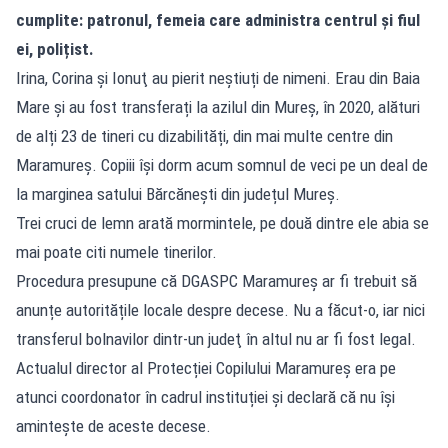
cumplite: patronul, femeia care administra centrul și fiul
ei, polițist.
Irina, Corina şi Ionuţ au pierit neștiuți de nimeni. Erau din Baia
Mare și au fost transferați la azilul din Mureș, în 2020, alături
de alți 23 de tineri cu dizabilități, din mai multe centre din
Maramureș. Copiii își dorm acum somnul de veci pe un deal de
la marginea satului Bărcănești din județul Mureș.
Trei cruci de lemn arată mormintele, pe două dintre ele abia se
mai poate citi numele tinerilor.
Procedura presupune că DGASPC Maramureș ar fi trebuit să
anunțe autoritățile locale despre decese. Nu a făcut-o, iar nici
transferul bolnavilor dintr-un judeţ în altul nu ar fi fost legal.
Actualul director al Protecției Copilului Maramureș era pe
atunci coordonator în cadrul instituției și declară că nu își
amintește de aceste decese.