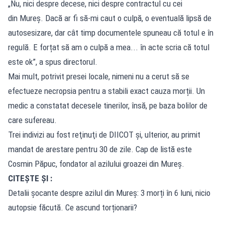
„Nu, nici despre decese, nici despre contractul cu cei
din Mureș. Dacă ar fi să-mi caut o culpă, o eventuală lipsă de
autosesizare, dar cât timp documentele spuneau că totul e în
regulă. E forțat să am o culpă a mea... în acte scria că totul
este ok”, a spus directorul.
Mai mult, potrivit presei locale, nimeni nu a cerut să se
efectueze necropsia pentru a stabili exact cauza morții. Un
medic a constatat decesele tinerilor, însă, pe baza bolilor de
care sufereau.
Trei indivizi au fost reţinuţi de DIICOT şi, ulterior, au primit
mandat de arestare pentru 30 de zile. Cap de listă este
Cosmin Păpuc, fondator al azilului groazei din Mureș.
CITEȘTE ȘI :
Detalii șocante despre azilul din Mureș: 3 morți în 6 luni, nicio
autopsie făcută. Ce ascund torționarii?