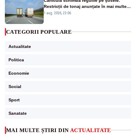
Canicula schimbă regulile pe șosele.
Restricții de tonaj anunțate în mai multe
județe
1 aug. 2026, 23:06
CATEGORII POPULARE
Actualitate
Politica
Economie
Social
Sport
Sanatate
MAI MULTE ȘTIRI DIN
ACTUALITATE