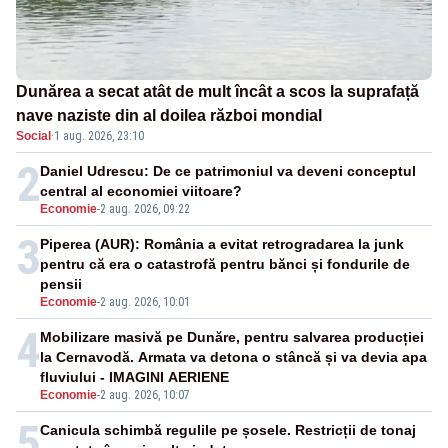
Dunărea a secat atât de mult încât a scos la suprafață
nave naziste din al doilea război mondial
Social
·
1 aug. 2026, 23:10
2
Daniel Udrescu: De ce patrimoniul va deveni conceptul
central al economiei viitoare?
Economie
-
2 aug. 2026, 09:22
3
Piperea (AUR): România a evitat retrogradarea la junk
pentru că era o catastrofă pentru bănci și fondurile de
pensii
Economie
-
2 aug. 2026, 10:01
4
Mobilizare masivă pe Dunăre, pentru salvarea producției
la Cernavodă. Armata va detona o stâncă și va devia apa
fluviului - IMAGINI AERIENE
Economie
-
2 aug. 2026, 10:07
5
Canicula schimbă regulile pe șosele. Restricții de tonaj