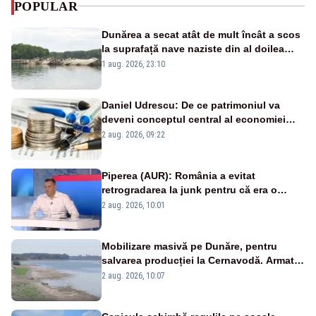
POPULAR
Dunărea a secat atât de mult încât a scos
la suprafață nave naziste din al doilea
război mondial
1 aug. 2026, 23:10
Daniel Udrescu: De ce patrimoniul va
deveni conceptul central al economiei
viitoare?
2 aug. 2026, 09:22
Piperea (AUR): România a evitat
retrogradarea la junk pentru că era o
catastrofă pentru bănci și fondurile de
2 aug. 2026, 10:01
pensii
Mobilizare masivă pe Dunăre, pentru
salvarea producției la Cernavodă. Armata
va detona o stâncă și va devia apa
2 aug. 2026, 10:07
fluviului - IMAGINI AERIENE