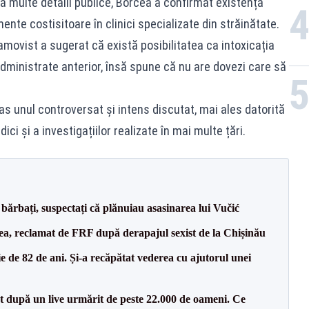
ea multe detalii publice, Borcea a confirmat existența
nte costisitoare în clinici specializate din străinătate.
namovist a sugerat că există posibilitatea ca intoxicația
ministrate anterior, însă spune că nu are dovezi care să
as unul controversat și intens discutat, mai ales datorită
ci și a investigațiilor realizate în mai multe țări.
bărbați, suspectați că plănuiau asasinarea lui Vučić
a, reclamat de FRF după derapajul sexist de la Chișinău
 de 82 de ani. Și-a recăpătat vederea cu ajutorul unei
ut după un live urmărit de peste 22.000 de oameni. Ce