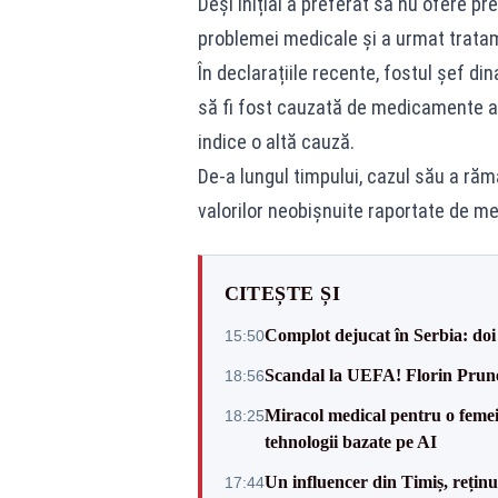
Deși inițial a preferat să nu ofere pr
problemei medicale și a urmat tratame
În declarațiile recente, fostul șef di
să fi fost cauzată de medicamente ad
indice o altă cauză.
De-a lungul timpului, cazul său a răm
valorilor neobișnuite raportate de medi
CITEȘTE ȘI
Complot dejucat în Serbia: doi 
15:50
Scandal la UEFA! Florin Prune
18:56
Miracol medical pentru o femeie
18:25
tehnologii bazate pe AI
Un influencer din Timiș, rețin
17:44