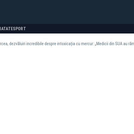
NATATE
SPORT
orcea, dezvăluiri incredibile despre intoxicația cu mercur: „Medicii din SUA au ră