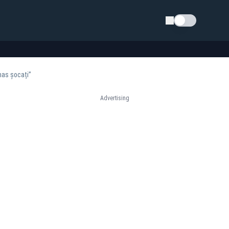
Schimba tema
mas șocați”
Advertising