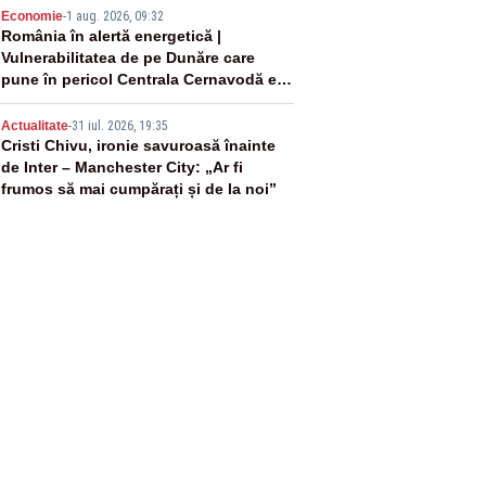
4
Economie
-
1 aug. 2026, 09:32
România în alertă energetică |
Vulnerabilitatea de pe Dunăre care
pune în pericol Centrala Cernavodă era
cunoscută de pe vremea lui Ceaușescu
5
Actualitate
-
31 iul. 2026, 19:35
Cristi Chivu, ironie savuroasă înainte
de Inter – Manchester City: „Ar fi
frumos să mai cumpărați și de la noi”