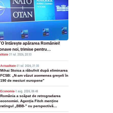
O întărește apărarea României!
onave noi, trimise pentru
litate
·
31 iul. 2026, 20:33
erceptarea și distrugerea dronelor
2
Actualitate
-
31 iul. 2026, 21:35
Mihai Stoica a răbufnit după eliminarea
FCSB: „N-am văzut asemenea greșeli în
190 de meciuri europene”
3
Economie
-
1 aug. 2026, 06:48
România a scăpat de retrogradarea
economiei. Agenția Fitch menține
ratingul „BBB-” cu perspectivă
negativă