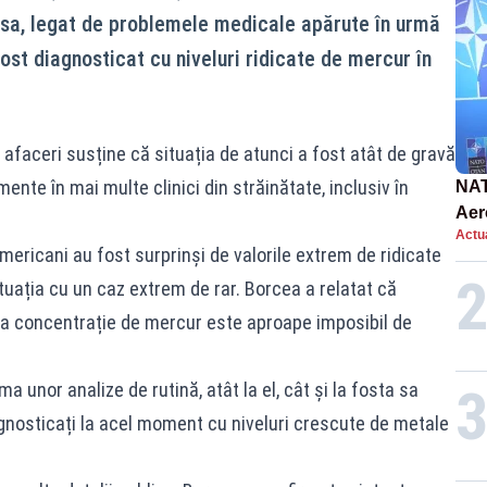
a sa, legat de problemele medicale apărute în urmă
ost diagnosticat cu niveluri ridicate de mercur în
 afaceri susține că situația de atunci a fost atât de gravă
mente în mai multe clinici din străinătate, inclusiv în
NAT
Aer
Actua
int
 americani au fost surprinși de valorile extrem de ridicate
uația cu un caz extrem de rar. Borcea a relatat că
nea concentrație de mercur este aproape imposibil de
 unor analize de rutină, atât la el, cât și la fosta sa
agnosticați la acel moment cu niveluri crescute de metale