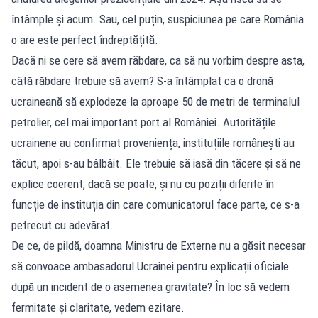
întâmple și acum. Sau, cel puțin, suspiciunea pe care România
o are este perfect îndreptățită.
Dacă ni se cere să avem răbdare, ca să nu vorbim despre asta,
câtă răbdare trebuie să avem? S-a întâmplat ca o dronă
ucraineană să explodeze la aproape 50 de metri de terminalul
petrolier, cel mai important port al României. Autoritățile
ucrainene au confirmat proveniența, instituțiile românești au
tăcut, apoi s-au bâlbâit. Ele trebuie să iasă din tăcere și să ne
explice coerent, dacă se poate, și nu cu poziții diferite în
funcție de instituția din care comunicatorul face parte, ce s-a
petrecut cu adevărat.
De ce, de pildă, doamna Ministru de Externe nu a găsit necesar
să convoace ambasadorul Ucrainei pentru explicații oficiale
după un incident de o asemenea gravitate? În loc să vedem
fermitate și claritate, vedem ezitare.