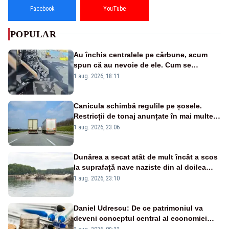
Facebook
YouTube
POPULAR
Au închis centralele pe cărbune, acum
spun că au nevoie de ele. Cum se
pasează vina în plină criză energetică
1 aug. 2026, 18:11
Canicula schimbă regulile pe șosele.
Restricții de tonaj anunțate în mai multe
județe
1 aug. 2026, 23:06
Dunărea a secat atât de mult încât a scos
la suprafață nave naziste din al doilea
război mondial
1 aug. 2026, 23:10
Daniel Udrescu: De ce patrimoniul va
deveni conceptul central al economiei
viitoare?