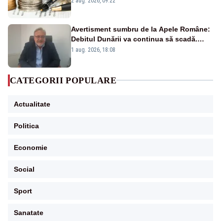
2 aug. 2026, 09:22
Avertisment sumbru de la Apele Române:
Debitul Dunării va continua să scadă.
Cernavodă s-ar putea închide în 4 zile
1 aug. 2026, 18:08
CATEGORII POPULARE
Actualitate
Politica
Economie
Social
Sport
Sanatate