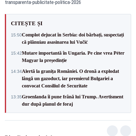
transparenta-publicitate-politica-2026
CITEȘTE ȘI
Complot dejucat în Serbia: doi bărbați, suspectați
15:50
că plănuiau asasinarea lui Vučić
Mutare importantă în Ungaria. Pe cine vrea Péter
15:42
Magyar la președinție
Alertă la granița României. O dronă a explodat
14:34
lângă un gazoduct, iar premierul Bulgariei a
convocat Consiliul de Securitate
Groenlanda îi pune frână lui Trump. Avertisment
13:35
dur după planul de foraj