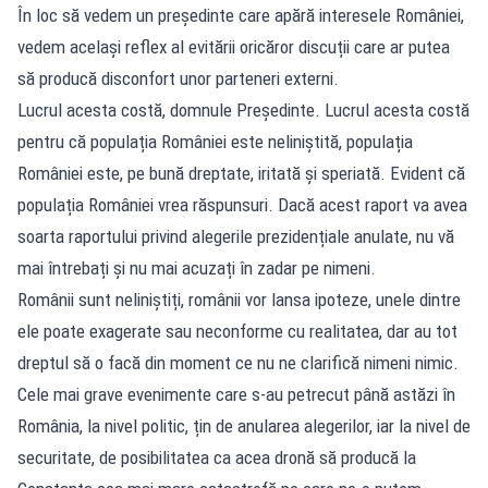
În loc să vedem un președinte care apără interesele României,
vedem același reflex al evitării oricăror discuții care ar putea
să producă disconfort unor parteneri externi.
Lucrul acesta costă, domnule Președinte. Lucrul acesta costă
pentru că populația României este neliniștită, populația
României este, pe bună dreptate, iritată și speriată. Evident că
populația României vrea răspunsuri. Dacă acest raport va avea
soarta raportului privind alegerile prezidențiale anulate, nu vă
mai întrebați și nu mai acuzați în zadar pe nimeni.
Românii sunt neliniștiți, românii vor lansa ipoteze, unele dintre
ele poate exagerate sau neconforme cu realitatea, dar au tot
dreptul să o facă din moment ce nu ne clarifică nimeni nimic.
Cele mai grave evenimente care s-au petrecut până astăzi în
România, la nivel politic, țin de anularea alegerilor, iar la nivel de
securitate, de posibilitatea ca acea dronă să producă la