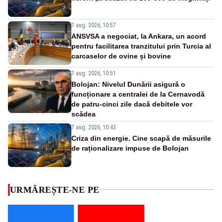
7 aug. 2026, 10:57
ANSVSA a negociat, la Ankara, un acord
pentru facilitarea tranzitului prin Turcia al
carcaselor de ovine și bovine
7 aug. 2026, 10:51
Bolojan: Nivelul Dunării asigură o
funcționare a centralei de la Cernavodă
de patru-cinci zile dacă debitele vor
scădea
7 aug. 2026, 10:43
Criza din energie. Cine scapă de măsurile
de raționalizare impuse de Bolojan
URMĂREȘTE-NE PE