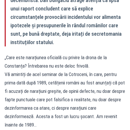
decembristă. Dan Dungaciu atrage atenția că lipsa
unui raport concludent care să explice
circumstanțele provocării incidentului vor alimenta
ipotezele și presupunerile în rândul românilor care
sunt, pe bună dreptate, deja iritați de secretomania
instituțiilor statului.
„Care este narațiunea oficială cu privire la drona de la
Constanța? Întrebarea nu este deloc frivolă.
Vă amintiți de acel seminar de la Cotroceni, în care, pentru
prima dată după 1989, cetățenii români au fost anunțați că pot
fi acuzați de narațiuni greșite, de opinii defecte, nu doar despre
fapte punctuale care pot falsifica o realitate, nu doar despre
dezinformarea ca atare, ci despre narațiuni care
dezinformează. Acesta a fost un lucru șocant. Am revenit
înainte de 1989…