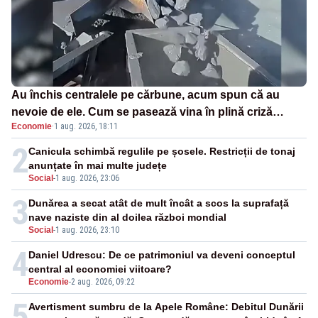
Au închis centralele pe cărbune, acum spun că au
nevoie de ele. Cum se pasează vina în plină criză
Economie
·
1 aug. 2026, 18:11
energetică
2
Canicula schimbă regulile pe șosele. Restricții de tonaj
anunțate în mai multe județe
Social
-
1 aug. 2026, 23:06
3
Dunărea a secat atât de mult încât a scos la suprafață
nave naziste din al doilea război mondial
Social
-
1 aug. 2026, 23:10
4
Daniel Udrescu: De ce patrimoniul va deveni conceptul
central al economiei viitoare?
Economie
-
2 aug. 2026, 09:22
5
Avertisment sumbru de la Apele Române: Debitul Dunării