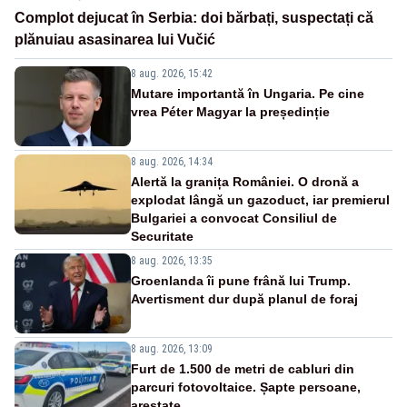
Complot dejucat în Serbia: doi bărbați, suspectați că
plănuiau asasinarea lui Vučić
8 aug. 2026, 15:42
Mutare importantă în Ungaria. Pe cine
vrea Péter Magyar la președinție
8 aug. 2026, 14:34
Alertă la granița României. O dronă a
explodat lângă un gazoduct, iar premierul
Bulgariei a convocat Consiliul de
Securitate
8 aug. 2026, 13:35
Groenlanda îi pune frână lui Trump.
Avertisment dur după planul de foraj
8 aug. 2026, 13:09
Furt de 1.500 de metri de cabluri din
parcuri fotovoltaice. Șapte persoane,
arestate