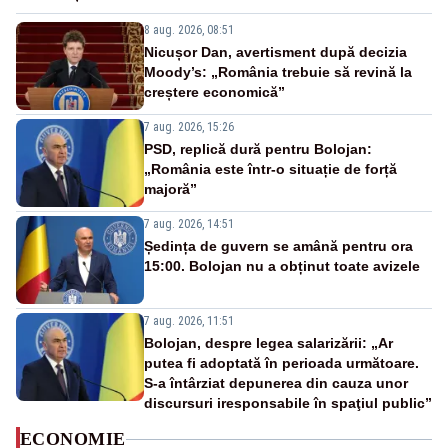
8 aug. 2026, 08:51
Nicușor Dan, avertisment după decizia
Moody’s: „România trebuie să revină la
creștere economică”
7 aug. 2026, 15:26
PSD, replică dură pentru Bolojan:
„România este într-o situație de forță
majoră”
7 aug. 2026, 14:51
Ședința de guvern se amână pentru ora
15:00. Bolojan nu a obținut toate avizele
7 aug. 2026, 11:51
Bolojan, despre legea salarizării: „Ar
putea fi adoptată în perioada următoare.
S-a întârziat depunerea din cauza unor
discursuri iresponsabile în spaţiul public”
ECONOMIE