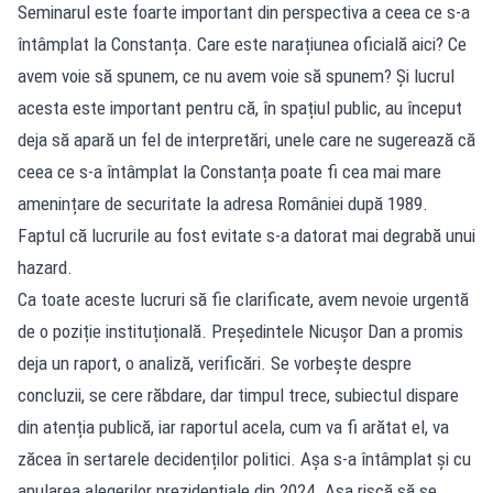
Seminarul este foarte important din perspectiva a ceea ce s-a
întâmplat la Constanța. Care este narațiunea oficială aici? Ce
avem voie să spunem, ce nu avem voie să spunem? Și lucrul
acesta este important pentru că, în spațiul public, au început
deja să apară un fel de interpretări, unele care ne sugerează că
ceea ce s-a întâmplat la Constanța poate fi cea mai mare
amenințare de securitate la adresa României după 1989.
Faptul că lucrurile au fost evitate s-a datorat mai degrabă unui
hazard.
Ca toate aceste lucruri să fie clarificate, avem nevoie urgentă
de o poziție instituțională. Președintele Nicușor Dan a promis
deja un raport, o analiză, verificări. Se vorbește despre
concluzii, se cere răbdare, dar timpul trece, subiectul dispare
din atenția publică, iar raportul acela, cum va fi arătat el, va
zăcea în sertarele decidenților politici. Așa s-a întâmplat și cu
anularea alegerilor prezidențiale din 2024. Așa riscă să se