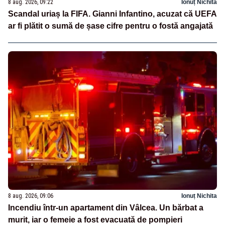
8 aug. 2026, 09:22
Ionuț Nichita
Scandal uriaș la FIFA. Gianni Infantino, acuzat că UEFA
ar fi plătit o sumă de șase cifre pentru o fostă angajată
8 aug. 2026, 09:06
Ionuț Nichita
Incendiu într-un apartament din Vâlcea. Un bărbat a
murit, iar o femeie a fost evacuată de pompieri