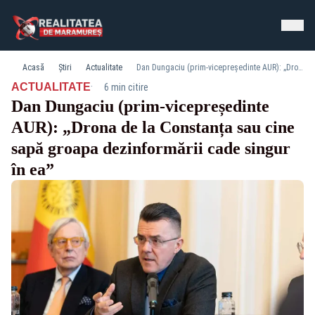
Acasă
Știri
Actualitate
Dan Dungaciu (prim-vicepreședinte AUR): „Drona de la Constanța sau cine sapă groapa dezinformării cade singur în ea”
·
ACTUALITATE
6 min citire
Dan Dungaciu (prim-vicepreședinte
AUR): „Drona de la Constanța sau cine
sapă groapa dezinformării cade singur
în ea”