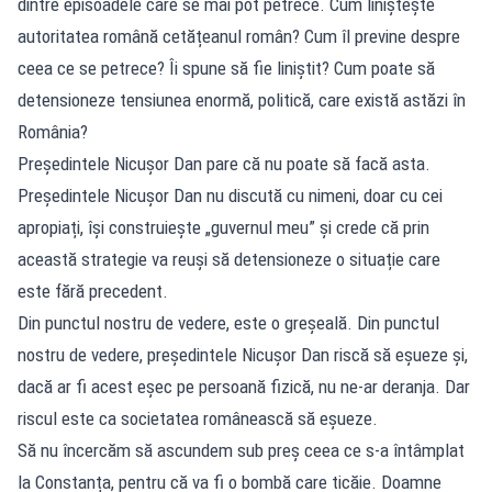
dintre episoadele care se mai pot petrece. Cum liniștește
autoritatea română cetățeanul român? Cum îl previne despre
ceea ce se petrece? Îi spune să fie liniștit? Cum poate să
detensioneze tensiunea enormă, politică, care există astăzi în
România?
Președintele Nicușor Dan pare că nu poate să facă asta.
Președintele Nicușor Dan nu discută cu nimeni, doar cu cei
apropiați, își construiește „guvernul meu” și crede că prin
această strategie va reuși să detensioneze o situație care
este fără precedent.
Din punctul nostru de vedere, este o greșeală. Din punctul
nostru de vedere, președintele Nicușor Dan riscă să eșueze și,
dacă ar fi acest eșec pe persoană fizică, nu ne-ar deranja. Dar
riscul este ca societatea românească să eșueze.
Să nu încercăm să ascundem sub preș ceea ce s-a întâmplat
la Constanța, pentru că va fi o bombă care ticăie. Doamne