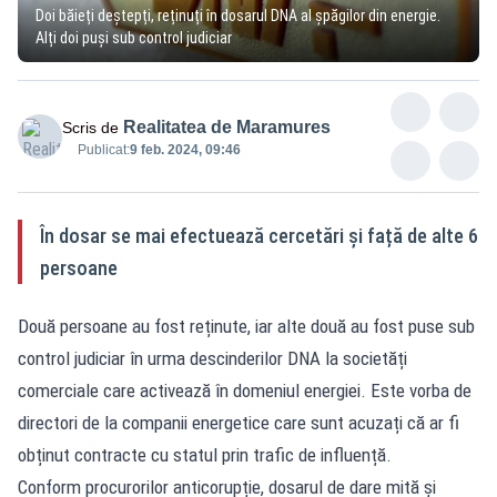
Doi băieți deștepți, reținuți în dosarul DNA al șpăgilor din energie.
Alți doi puși sub control judiciar
Realitatea de Maramures
Scris de
Publicat:
9 feb. 2024, 09:46
În dosar se mai efectuează cercetări și față de alte 6
persoane
Două persoane au fost reținute, iar alte două au fost puse sub
control judiciar în urma descinderilor DNA la societăți
comerciale care activează în domeniul energiei. Este vorba de
directori de la companii energetice care sunt acuzați că ar fi
obținut contracte cu statul prin trafic de influență.
Conform procurorilor anticorupție, dosarul de dare mită și