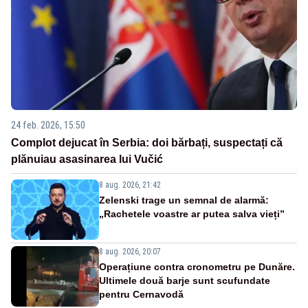
24 feb. 2026, 15:50
Complot dejucat în Serbia: doi bărbați, suspectați că
plănuiau asasinarea lui Vučić
8 aug. 2026, 21:42
Zelenski trage un semnal de alarmă:
„Rachetele voastre ar putea salva vieți”
8 aug. 2026, 20:07
Operațiune contra cronometru pe Dunăre.
Ultimele două barje sunt scufundate
pentru Cernavodă