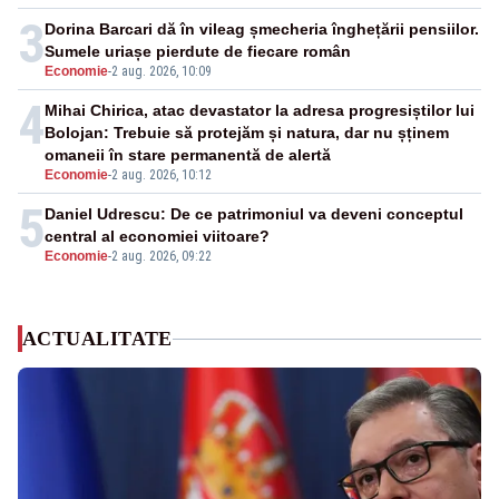
3
Dorina Barcari dă în vileag șmecheria înghețării pensiilor.
Sumele uriașe pierdute de fiecare român
Economie
-
2 aug. 2026, 10:09
4
Mihai Chirica, atac devastator la adresa progresiștilor lui
Bolojan: Trebuie să protejăm și natura, dar nu șținem
omaneii în stare permanentă de alertă
Economie
-
2 aug. 2026, 10:12
5
Daniel Udrescu: De ce patrimoniul va deveni conceptul
central al economiei viitoare?
Economie
-
2 aug. 2026, 09:22
ACTUALITATE