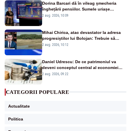
Dorina Barcari dă în vileag șmecheria
înghețării pensiilor. Sumele uriașe
pierdute de fiecare român
2 aug. 2026, 10:09
Mihai Chirica, atac devastator la adresa
progresiștilor lui Bolojan: Trebuie să
protejăm și natura, dar nu șținem omaneii
2 aug. 2026, 10:12
în stare permanentă de alertă
Daniel Udrescu: De ce patrimoniul va
deveni conceptul central al economiei
viitoare?
2 aug. 2026, 09:22
CATEGORII POPULARE
Actualitate
Politica