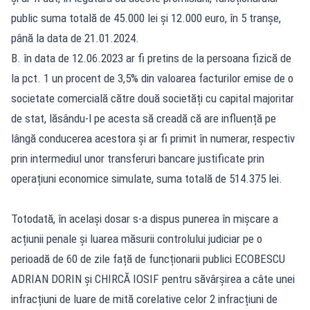
public suma totală de 45.000 lei și 12.000 euro, în 5 tranșe,
până la data de 21.01.2024.
B. în data de 12.06.2023 ar fi pretins de la persoana fizică de
la pct. 1 un procent de 3,5% din valoarea facturilor emise de o
societate comercială către două societăți cu capital majoritar
de stat, lăsându-l pe acesta să creadă că are influență pe
lângă conducerea acestora și ar fi primit în numerar, respectiv
prin intermediul unor transferuri bancare justificate prin
operațiuni economice simulate, suma totală de 514.375 lei.
Totodată, în același dosar s-a dispus punerea în mișcare a
acțiunii penale și luarea măsurii controlului judiciar pe o
perioadă de 60 de zile față de funcționarii publici ECOBESCU
ADRIAN DORIN și CHIRCĂ IOSIF pentru săvârșirea a câte unei
infracțiuni de luare de mită corelative celor 2 infracțiuni de