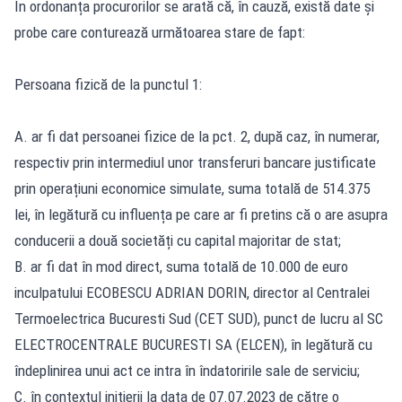
În ordonanța procurorilor se arată că, în cauză, există date și
probe care conturează următoarea stare de fapt:
Persoana fizică de la punctul 1:
A. ar fi dat persoanei fizice de la pct. 2, după caz, în numerar,
respectiv prin intermediul unor transferuri bancare justificate
prin operațiuni economice simulate, suma totală de 514.375
lei, în legătură cu influența pe care ar fi pretins că o are asupra
conducerii a două societăți cu capital majoritar de stat;
B. ar fi dat în mod direct, suma totală de 10.000 de euro
inculpatului ECOBESCU ADRIAN DORIN, director al Centralei
Termoelectrica Bucuresti Sud (CET SUD), punct de lucru al SC
ELECTROCENTRALE BUCURESTI SA (ELCEN), în legătură cu
îndeplinirea unui act ce intra în îndatoririle sale de serviciu;
C. în contextul inițierii la data de 07.07.2023 de către o