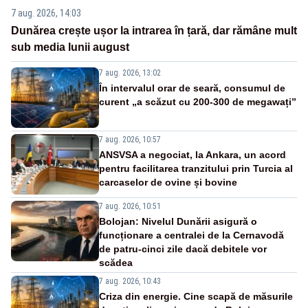
7 aug. 2026, 14:03
Dunărea crește ușor la intrarea în țară, dar rămâne mult
sub media lunii august
7 aug. 2026, 13:02
În intervalul orar de seară, consumul de
curent „a scăzut cu 200-300 de megawați”
7 aug. 2026, 10:57
ANSVSA a negociat, la Ankara, un acord
pentru facilitarea tranzitului prin Turcia al
carcaselor de ovine și bovine
7 aug. 2026, 10:51
Bolojan: Nivelul Dunării asigură o
funcționare a centralei de la Cernavodă
de patru-cinci zile dacă debitele vor
scădea
7 aug. 2026, 10:43
Criza din energie. Cine scapă de măsurile