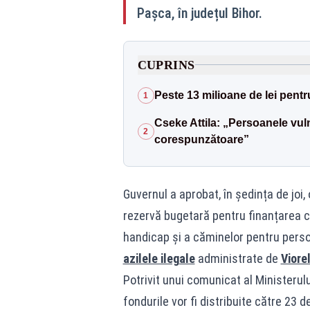
Pașca, în județul Bihor.
CUPRINS
Peste 13 milioane de lei pent
1
Cseke Attila: „Persoanele vuln
2
corespunzătoare”
Guvernul a aprobat, în ședința de joi,
rezervă bugetară pentru finanțarea c
handicap și a căminelor pentru perso
azilele ilegale
administrate de
Viore
Potrivit unui comunicat al Ministerului
fondurile vor fi distribuite către 23 d