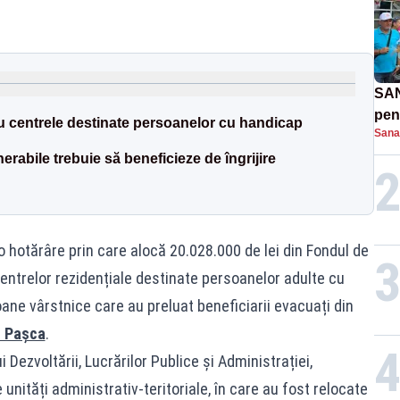
SAN
pent
ru centrele destinate persoanelor cu handicap
Sana
proi
erabile trebuie să beneficieze de îngrijire
 o hotărâre prin care alocă 20.028.000 de lei din Fondul de
entrelor rezidențiale destinate persoanelor adulte cu
ane vârstnice care au preluat beneficiarii evacuați din
l Pașca
.
 Dezvoltării, Lucrărilor Publice și Administrației,
e unități administrativ-teritoriale, în care au fost relocate