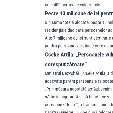
cele 409 persoane vulnerabile.
Peste 13 milioane de lei pent
Din suma totală alocată, peste 13 mili
rezidențiale dedicate persoanelor ad
Alte 7 milioane de lei sunt destinate 
pentru persoane vârstnice care au pre
Cseke Attila: „Persoanele vuln
corespunzătoare”
Ministrul Dezvoltării, Cseke Attila, 
adecvate pentru persoanele relocate
„Prin măsura adoptată astăzi, venim î
să fie în siguranță și să beneficieze d
corespunzătoare”, a transmis ministru
Decizia Guvernului vine după relocarea