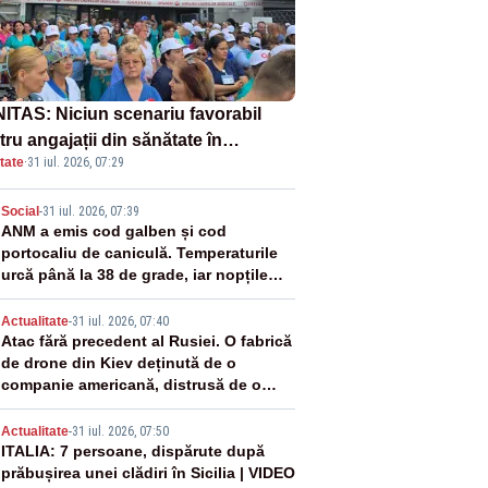
ITAS: Niciun scenariu favorabil
ru angajații din sănătate în
tate
·
31 iul. 2026, 07:29
ectul Legii salarizării
2
Social
-
31 iul. 2026, 07:39
ANM a emis cod galben și cod
portocaliu de caniculă. Temperaturile
urcă până la 38 de grade, iar nopțile
devin tropicale
3
Actualitate
-
31 iul. 2026, 07:40
Atac fără precedent al Rusiei. O fabrică
de drone din Kiev deținută de o
companie americană, distrusă de o
rachetă rusească
4
Actualitate
-
31 iul. 2026, 07:50
ITALIA: 7 persoane, dispărute după
prăbușirea unei clădiri în Sicilia | VIDEO