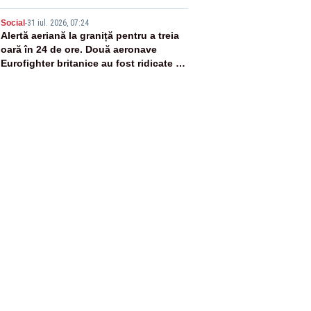
5
Social
-
31 iul. 2026, 07:24
Alertă aeriană la graniță pentru a treia
oară în 24 de ore. Două aeronave
Eurofighter britanice au fost ridicate de
la sol