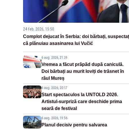
24 feb. 2026, 15:50
Complot dejucat în Serbia: doi bărbați, suspectaț
că plănuiau asasinarea lui Vučić
6 aug. 2026, 21:39
Vremea a făcut prăpăd după caniculă.
Doi bărbați au murit loviți de trăsnet în
râul Mureș
6 aug. 2026, 20:17
Start spectaculos la UNTOLD 2026.
Artistul-surpriză care deschide prima
seară de festival
6 aug. 2026, 19:56
Planul decisiv pentru salvarea