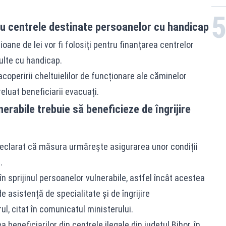
ru centrele destinate persoanelor cu handicap
oane de lei vor fi folosiți pentru finanțarea centrelor
ulte cu handicap.
acoperirii cheltuielilor de funcționare ale căminelor
luat beneficiarii evacuați.
erabile trebuie să beneficieze de îngrijire
a declarat că măsura urmărește asigurarea unor condiții
.
n sprijinul persoanelor vulnerabile, astfel încât acestea
e asistență de specialitate și de îngrijire
l, citat în comunicatul ministerului.
 beneficiarilor din centrele ilegale din județul Bihor, în