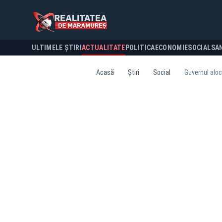
ULTIMELE ȘTIRI
ACTUALITATE
POLITICA
ECONOMIE
SOCIAL
SA
Acasă
Știri
Social
Guvernul alocă