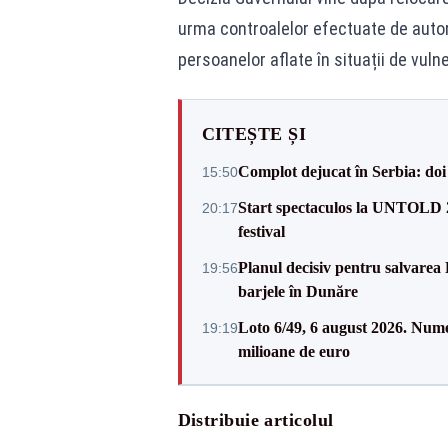
urma controalelor efectuate de autor
persoanelor aflate în situații de vulne
CITEȘTE ȘI
Complot dejucat în Serbia: doi 
15:50
Start spectaculos la UNTOLD 20
20:17
festival
Planul decisiv pentru salvarea
19:56
barjele în Dunăre
Loto 6/49, 6 august 2026. Nume
19:19
milioane de euro
Distribuie articolul