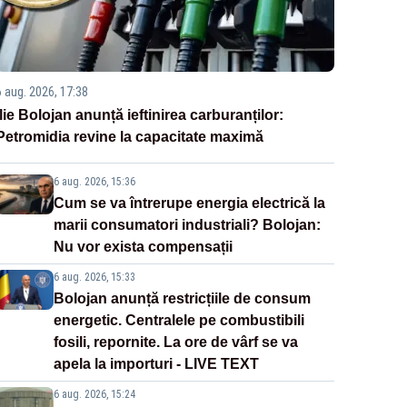
6 aug. 2026, 17:38
Ilie Bolojan anunță ieftinirea carburanților:
Petromidia revine la capacitate maximă
6 aug. 2026, 15:36
Cum se va întrerupe energia electrică la
marii consumatori industriali? Bolojan:
Nu vor exista compensații
6 aug. 2026, 15:33
Bolojan anunță restricțiile de consum
energetic. Centralele pe combustibili
fosili, repornite. La ore de vârf se va
apela la importuri - LIVE TEXT
6 aug. 2026, 15:24