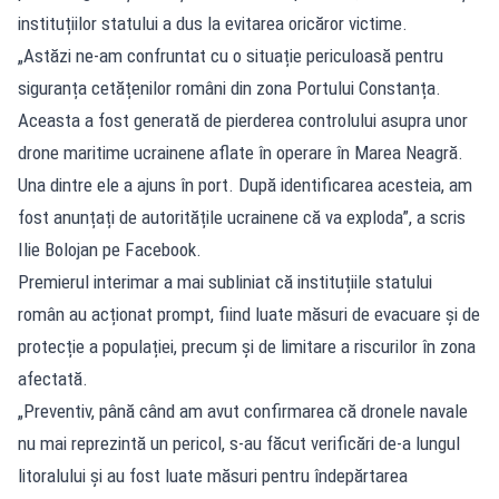
instituțiilor statului a dus la evitarea oricăror victime.
„Astăzi ne-am confruntat cu o situație periculoasă pentru
siguranța cetățenilor români din zona Portului Constanța.
Aceasta a fost generată de pierderea controlului asupra unor
drone maritime ucrainene aflate în operare în Marea Neagră.
Una dintre ele a ajuns în port. După identificarea acesteia, am
fost anunțați de autoritățile ucrainene că va exploda”, a scris
Ilie Bolojan pe Facebook.
Premierul interimar a mai subliniat că instituțiile statului
român au acționat prompt, fiind luate măsuri de evacuare și de
protecție a populației, precum și de limitare a riscurilor în zona
afectată.
„Preventiv, până când am avut confirmarea că dronele navale
nu mai reprezintă un pericol, s-au făcut verificări de-a lungul
litoralului și au fost luate măsuri pentru îndepărtarea