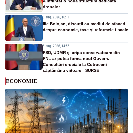
A înființat o nouă structură dedicată
dronelor
5 aug. 2026, 16:11
Ilie Bolojan, discuții cu mediul de afaceri
despre economie, taxe și reformele fiscale
5 aug. 2026, 14:55
PSD, UDMR și aripa conservatoare din
PNL ar putea forma noul Guvern.
Consultări cruciale la Cotroceni
săptămâna viitoare - SURSE
ECONOMIE