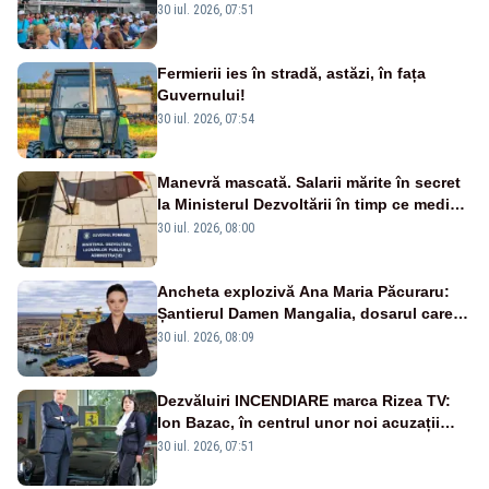
30 iul. 2026, 07:51
Fermierii ies în stradă, astăzi, în fața
Guvernului!
30 iul. 2026, 07:54
Manevră mascată. Salarii mărite în secret
la Ministerul Dezvoltării în timp ce medicii
ies în stradă
30 iul. 2026, 08:00
Ancheta explozivă Ana Maria Păcuraru:
Șantierul Damen Mangalia, dosarul care
scufundă apărarea României
30 iul. 2026, 08:09
Dezvăluiri INCENDIARE marca Rizea TV:
Ion Bazac, în centrul unor noi acuzații
publice
30 iul. 2026, 07:51