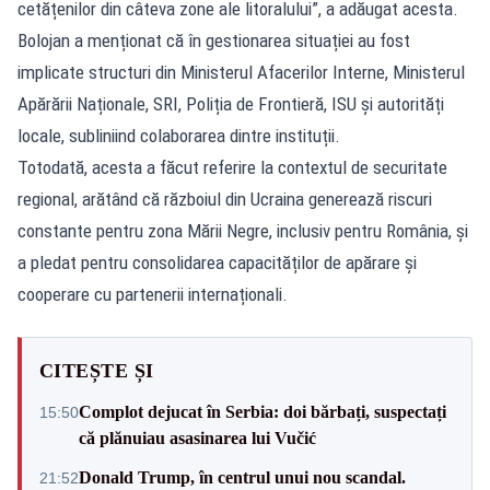
cetățenilor din câteva zone ale litoralului”, a adăugat acesta.
Bolojan a menționat că în gestionarea situației au fost
implicate structuri din Ministerul Afacerilor Interne, Ministerul
Apărării Naționale, SRI, Poliția de Frontieră, ISU și autorități
locale, subliniind colaborarea dintre instituții.
Totodată, acesta a făcut referire la contextul de securitate
regional, arătând că războiul din Ucraina generează riscuri
constante pentru zona Mării Negre, inclusiv pentru România, și
a pledat pentru consolidarea capacităților de apărare și
cooperare cu partenerii internaționali.
CITEȘTE ȘI
Complot dejucat în Serbia: doi bărbați, suspectați
15:50
că plănuiau asasinarea lui Vučić
Donald Trump, în centrul unui nou scandal.
21:52