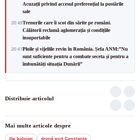
Acuzații privind accesul preferențial la postările
sale
Trenurile care îi scot din sărite pe români.
20:49
Călătorii reclamă aglomerația și condițiile
insuportabile
Ploile și vijeliile revin în România. Șefa ANM:”Nu
20:47
sunt suficiente pentru a combate seceta și pentru a
îmbunătăți situația Dunării”
Distribuie articolul
Mai multe articole despre
ilie bolojan
dronă port Constanța