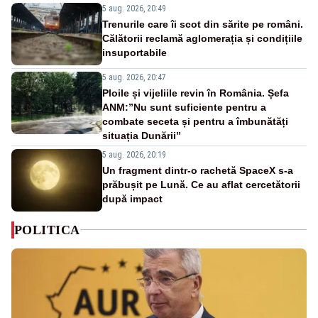
5 aug. 2026, 20:49
Trenurile care îi scot din sărite pe români.
Călătorii reclamă aglomerația și condițiile
insuportabile
5 aug. 2026, 20:47
Ploile și vijeliile revin în România. Șefa
ANM:”Nu sunt suficiente pentru a
combate seceta și pentru a îmbunătăți
situația Dunării”
5 aug. 2026, 20:19
Un fragment dintr-o rachetă SpaceX s-a
prăbușit pe Lună. Ce au aflat cercetătorii
după impact
POLITICA