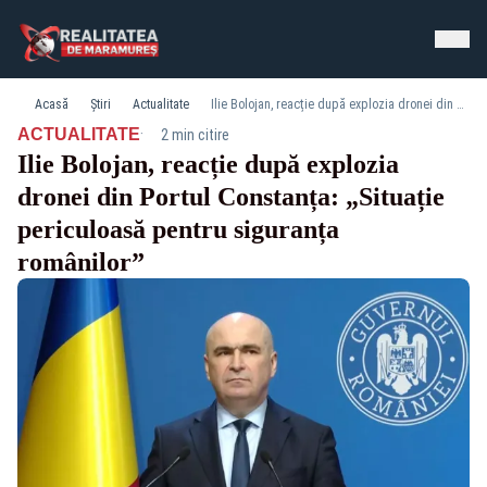
Acasă
Știri
Actualitate
Ilie Bolojan, reacție după explozia dronei din Portul Constanța: „Situație periculoasă pentru siguranța românilor”
·
ACTUALITATE
2 min citire
Ilie Bolojan, reacție după explozia
dronei din Portul Constanța: „Situație
periculoasă pentru siguranța
românilor”