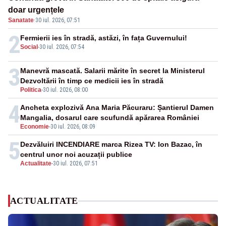
doar urgențele
Sanatate
·
30 iul. 2026, 07:51
2
Fermierii ies în stradă, astăzi, în fața Guvernului!
Social
-
30 iul. 2026, 07:54
3
Manevră mascată. Salarii mărite în secret la Ministerul
Dezvoltării în timp ce medicii ies în stradă
Politica
-
30 iul. 2026, 08:00
4
Ancheta explozivă Ana Maria Păcuraru: Șantierul Damen
Mangalia, dosarul care scufundă apărarea României
Economie
-
30 iul. 2026, 08:09
5
Dezvăluiri INCENDIARE marca Rizea TV: Ion Bazac, în
centrul unor noi acuzații publice
Actualitate
-
30 iul. 2026, 07:51
ACTUALITATE