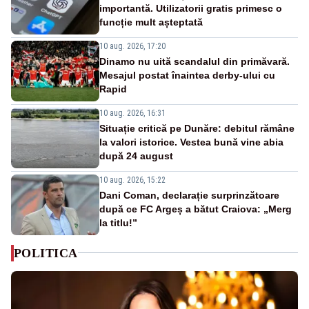
importantă. Utilizatorii gratis primesc o
funcție mult așteptată
10 aug. 2026, 17:20
Dinamo nu uită scandalul din primăvară.
Mesajul postat înaintea derby-ului cu
Rapid
10 aug. 2026, 16:31
Situație critică pe Dunăre: debitul rămâne
la valori istorice. Vestea bună vine abia
după 24 august
10 aug. 2026, 15:22
Dani Coman, declarație surprinzătoare
după ce FC Argeș a bătut Craiova: „Merg
la titlu!”
POLITICA