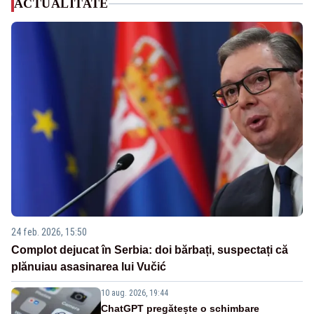
ACTUALITATE
24 feb. 2026, 15:50
Complot dejucat în Serbia: doi bărbați, suspectați că
plănuiau asasinarea lui Vučić
10 aug. 2026, 19:44
ChatGPT pregătește o schimbare