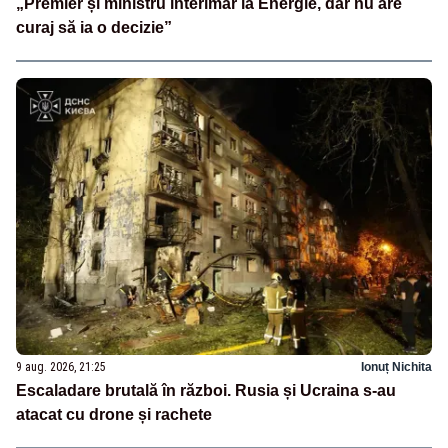
„Premier și ministru interimar la Energie, dar nu are
curaj să ia o decizie”
9 aug. 2026, 21:25
Ionuț Nichita
Escaladare brutală în război. Rusia și Ucraina s-au
atacat cu drone și rachete