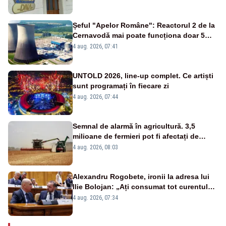
de DNA
Șeful "Apelor Române": Reactorul 2 de la
Cernavodă mai poate funcționa doar 5
zile
4 aug. 2026, 07:41
UNTOLD 2026, line-up complet. Ce artiști
sunt programați în fiecare zi
4 aug. 2026, 07:44
Semnal de alarmă în agricultură. 3,5
milioane de fermieri pot fi afectați de
strategia pentru conservarea
4 aug. 2026, 08:03
biodiversității
Alexandru Rogobete, ironii la adresa lui
Ilie Bolojan: „Ați consumat tot curentul
urmărind șobolani imaginari”
4 aug. 2026, 07:34