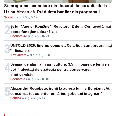
Stenograme incendiare din dosarul de corupție de la
Uzina Mecanică. Prăduirea banilor din programul
Social
·
4 aug. 2026, 07:37
SAFE, interceptată de DNA
2
Șeful "Apelor Române": Reactorul 2 de la Cernavodă mai
poate funcționa doar 5 zile
Economie
-
4 aug. 2026, 07:41
3
UNTOLD 2026, line-up complet. Ce artiști sunt programați
în fiecare zi
Actualitate
-
4 aug. 2026, 07:44
4
Semnal de alarmă în agricultură. 3,5 milioane de fermieri
pot fi afectați de strategia pentru conservarea
biodiversității
Economie
-
4 aug. 2026, 08:03
5
Alexandru Rogobete, ironii la adresa lui Ilie Bolojan: „Ați
consumat tot curentul urmărind șobolani imaginari”
Politica
-
4 aug. 2026, 07:34