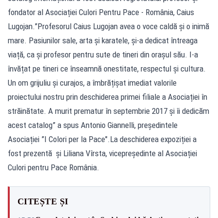
fondator al Asociației Culori Pentru Pace - România, Caius
Lugojan.”Profesorul Caius Lugojan avea o voce caldă și o inimă
mare. Pasiunilor sale, arta și karatele, și-a dedicat întreaga
viață, ca și profesor pentru sute de tineri din orașul său. I-a
învățat pe tineri ce înseamnă onestitate, respectul și cultura.
Un om grijuliu și curajos, a îmbrățișat imediat valorile
proiectului nostru prin deschiderea primei filiale a Asociației în
străinătate. A murit prematur în septembrie 2017 și îi dedicăm
acest catalog” a spus Antonio Giannelli, președintele
Asociației ”I Colori per la Pace".La deschiderea expoziției a
fost prezentă și Liliana Vîrsta, vicepreședinte al Asociației
Culori pentru Pace România.
CITEȘTE ȘI