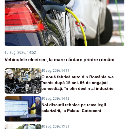
10 aug. 2026, 14:52
Vehiculele electrice, la mare căutare printre români
10 aug. 2026, 14:19
O nouă fabrică auto din România s-a
închis după 15 ani. 96 de angajați
concediați, în plin declin al industriei
10 aug. 2026, 14:12
Noi discuții tehnice pe tema legii
salarizării, la Palatul Cotroceni
10 aug. 2026, 13:33