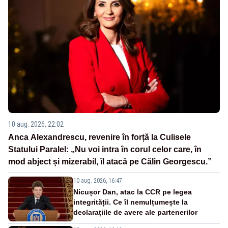
10 aug. 2026, 22:02
Anca Alexandrescu, revenire în forță la Culisele
Statului Paralel: „Nu voi intra în corul celor care, în
mod abject și mizerabil, îl atacă pe Călin Georgescu.”
10 aug. 2026, 16:47
Nicușor Dan, atac la CCR pe legea
integrității. Ce îl nemulțumește la
declarațiile de avere ale partenerilor