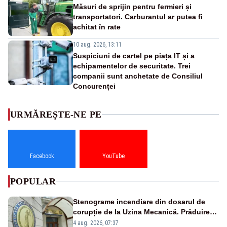
Măsuri de sprijin pentru fermieri și
transportatori. Carburantul ar putea fi
achitat în rate
10 aug. 2026, 13:11
Suspiciuni de cartel pe piața IT și a
echipamentelor de securitate. Trei
companii sunt anchetate de Consiliul
Concurenței
URMĂREȘTE-NE PE
Facebook
YouTube
POPULAR
Stenograme incendiare din dosarul de
corupție de la Uzina Mecanică. Prăduirea
banilor din programul SAFE, interceptată
4 aug. 2026, 07:37