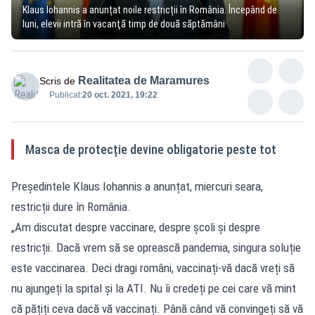
Klaus Iohannis a anunțat noile restricții în România. Începând de
luni, elevii intră în vacanţă timp de două săptămâni
Realitatea de Maramures
Scris de
Publicat:
20 oct. 2021, 19:22
Masca de protecție devine obligatorie peste tot
Președintele Klaus Iohannis a anunțat, miercuri seara,
restricții dure în România.
„Am discutat despre vaccinare, despre școli și despre
restricții. Dacă vrem să se oprească pandemia, singura soluție
este vaccinarea. Deci dragi români, vaccinați-vă dacă vreți să
nu ajungeți la spital și la ATI. Nu îi credeți pe cei care vă mint
că pățiți ceva dacă vă vaccinați. Până când vă convingeți să vă