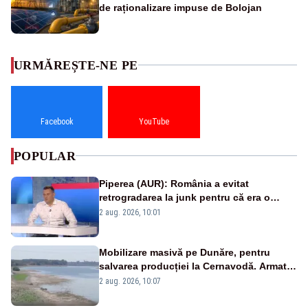
de raționalizare impuse de Bolojan
URMĂREȘTE-NE PE
Facebook
YouTube
POPULAR
Piperea (AUR): România a evitat
retrogradarea la junk pentru că era o
catastrofă pentru bănci și fondurile de
2 aug. 2026, 10:01
pensii
Mobilizare masivă pe Dunăre, pentru
salvarea producției la Cernavodă. Armata
va detona o stâncă și va devia apa
2 aug. 2026, 10:07
fluviului - IMAGINI AERIENE