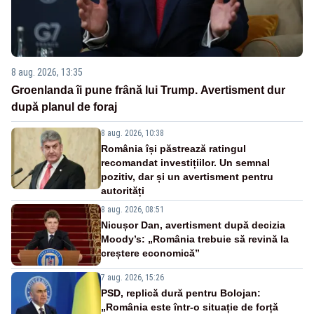
8 aug. 2026, 13:35
Groenlanda îi pune frână lui Trump. Avertisment dur
după planul de foraj
8 aug. 2026, 10:38
România își păstrează ratingul
recomandat investițiilor. Un semnal
pozitiv, dar și un avertisment pentru
autorități
8 aug. 2026, 08:51
Nicușor Dan, avertisment după decizia
Moody’s: „România trebuie să revină la
creștere economică”
7 aug. 2026, 15:26
PSD, replică dură pentru Bolojan:
„România este într-o situație de forță