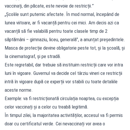
vaccinați, din păcate, este nevoie de restricții.”
„Școlile sunt puternic afectate. În mod normal, începând de
lunea viitoare, ar fi vacanță pentru cei mici. Am decis azi ca
vacanță să fie valabilă pentru toate clasele timp de 2
săptămâni – gimnaziu, liceu, generală”, a anunțat președintele.
Masca de protecție devine obligatorie peste tot, și la școală, și
la cinematograf, și pe stradă.
Este regretabil, dar trebuie să instituim restricții care vor intra
luni în vigoare. Guvernul va decide cel târziu vineri ce restricții
intră în vigoare după ce experții vor stabili cu toate detaliile
aceste norme.
Exemple: va fi restricționată circulația noaptea, cu excepția
celor vaccinați și a celor cu treabă legitimă.
În timpul zilei, la majoritatea activităților, accesul va fi permis
doar cu certificatul verde. Cei nevaccinați vor avea o