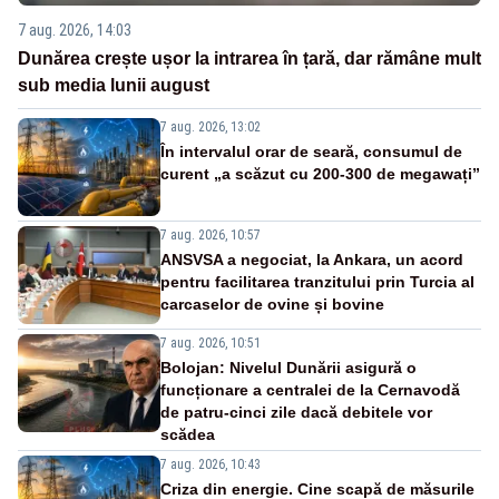
7 aug. 2026, 14:03
Dunărea crește ușor la intrarea în țară, dar rămâne mult
sub media lunii august
7 aug. 2026, 13:02
În intervalul orar de seară, consumul de
curent „a scăzut cu 200-300 de megawați”
7 aug. 2026, 10:57
ANSVSA a negociat, la Ankara, un acord
pentru facilitarea tranzitului prin Turcia al
carcaselor de ovine și bovine
7 aug. 2026, 10:51
Bolojan: Nivelul Dunării asigură o
funcționare a centralei de la Cernavodă
de patru-cinci zile dacă debitele vor
scădea
7 aug. 2026, 10:43
Criza din energie. Cine scapă de măsurile