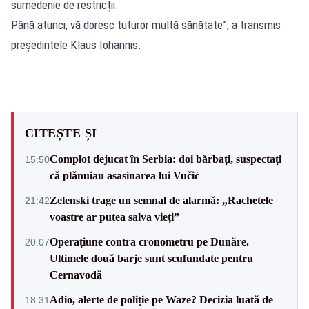
sumedenie de restricții.
Până atunci, vă doresc tuturor multă sănătate”, a transmis
președintele Klaus Iohannis.
CITEȘTE ȘI
Complot dejucat în Serbia: doi bărbați, suspectați
15:50
că plănuiau asasinarea lui Vučić
Zelenski trage un semnal de alarmă: „Rachetele
21:42
voastre ar putea salva vieți”
Operațiune contra cronometru pe Dunăre.
20:07
Ultimele două barje sunt scufundate pentru
Cernavodă
Adio, alerte de poliție pe Waze? Decizia luată de
18:31