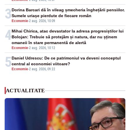
3
Dorina Barcari dă în vileag șmecheria înghețării pensiilor.
Sumele uriașe pierdute de fiecare român
Economie
-
2 aug. 2026, 10:09
4
Mihai Chirica, atac devastator la adresa progresiștilor lui
Bolojan: Trebuie să protejăm și natura, dar nu șținem
omaneii în stare permanentă de alertă
Economie
-
2 aug. 2026, 10:12
5
Daniel Udrescu: De ce patrimoniul va deveni conceptul
central al economiei viitoare?
Economie
-
2 aug. 2026, 09:22
ACTUALITATE