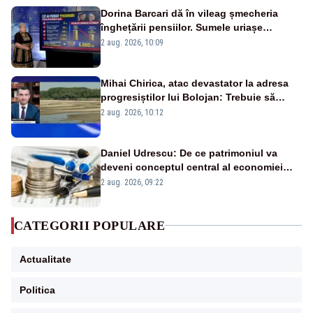
Dorina Barcari dă în vileag șmecheria
înghețării pensiilor. Sumele uriașe
pierdute de fiecare român
2 aug. 2026, 10:09
Mihai Chirica, atac devastator la adresa
progresiștilor lui Bolojan: Trebuie să
protejăm și natura, dar nu șținem omaneii
2 aug. 2026, 10:12
în stare permanentă de alertă
Daniel Udrescu: De ce patrimoniul va
deveni conceptul central al economiei
viitoare?
2 aug. 2026, 09:22
CATEGORII POPULARE
Actualitate
Politica