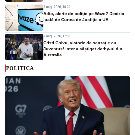
8 aug. 2026, 18:31
Adio, alerte de poliție pe Waze? Decizia
luată de Curtea de Justiție a UE
8 aug. 2026, 17:31
Cristi Chivu, victorie de senzație cu
Juventus! Inter a câștigat derby-ul din
Australia
POLITICA