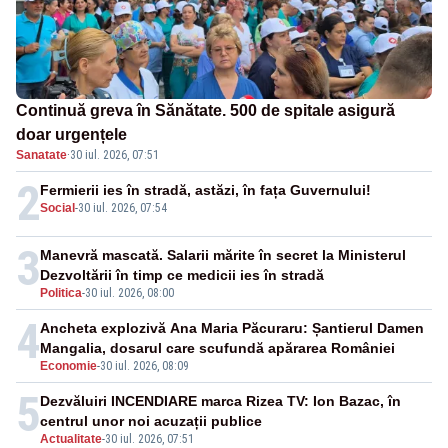
Continuă greva în Sănătate. 500 de spitale asigură
doar urgențele
Sanatate
·
30 iul. 2026, 07:51
2
Fermierii ies în stradă, astăzi, în fața Guvernului!
Social
-
30 iul. 2026, 07:54
3
Manevră mascată. Salarii mărite în secret la Ministerul
Dezvoltării în timp ce medicii ies în stradă
Politica
-
30 iul. 2026, 08:00
4
Ancheta explozivă Ana Maria Păcuraru: Șantierul Damen
Mangalia, dosarul care scufundă apărarea României
Economie
-
30 iul. 2026, 08:09
5
Dezvăluiri INCENDIARE marca Rizea TV: Ion Bazac, în
centrul unor noi acuzații publice
Actualitate
-
30 iul. 2026, 07:51