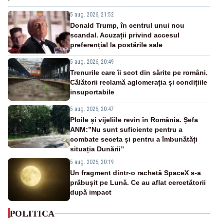
5 aug. 2026, 21:52
Donald Trump, în centrul unui nou
scandal. Acuzații privind accesul
preferențial la postările sale
5 aug. 2026, 20:49
Trenurile care îi scot din sărite pe români.
Călătorii reclamă aglomerația și condițiile
insuportabile
5 aug. 2026, 20:47
Ploile și vijeliile revin în România. Șefa
ANM:”Nu sunt suficiente pentru a
combate seceta și pentru a îmbunătăți
situația Dunării”
5 aug. 2026, 20:19
Un fragment dintr-o rachetă SpaceX s-a
prăbușit pe Lună. Ce au aflat cercetătorii
după impact
POLITICA