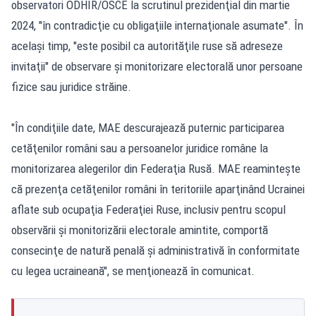
observatori ODHIR/OSCE la scrutinul prezidenţial din martie
2024, "în contradicţie cu obligaţiile internaţionale asumate". În
acelaşi timp, "este posibil ca autorităţile ruse să adreseze
invitaţii" de observare şi monitorizare electorală unor persoane
fizice sau juridice străine.
"În condiţiile date, MAE descurajează puternic participarea
cetăţenilor români sau a persoanelor juridice române la
monitorizarea alegerilor din Federaţia Rusă. MAE reaminteşte
că prezenţa cetăţenilor români în teritoriile aparţinând Ucrainei
aflate sub ocupaţia Federaţiei Ruse, inclusiv pentru scopul
observării şi monitorizării electorale amintite, comportă
consecinţe de natură penală şi administrativă în conformitate
cu legea ucraineană", se menţionează în comunicat.