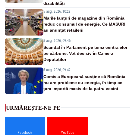
dizabilități
5 aug. 2026, 10:29
Marile lanțuri de magazine din România
reduc consumul de energie. Ce MĂSURI
au anunțat retailerii
5 aug. 2026, 09:46
Scandal în Parlament pe tema centralelor
pe cărbune. Vot decisiv în Camera
Deputaților
5 aug. 2026, 09:42
Comisia Europeană susține că România
nu are probleme cu energia, în timp ce
țara importă masiv de la patru vecini
URMĂREȘTE-NE PE
Facebook
YouTube