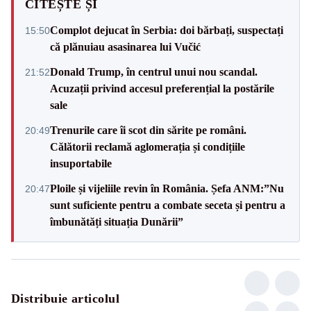
CITEȘTE ȘI
Complot dejucat în Serbia: doi bărbați, suspectați
15:50
că plănuiau asasinarea lui Vučić
Donald Trump, în centrul unui nou scandal.
21:52
Acuzații privind accesul preferențial la postările
sale
Trenurile care îi scot din sărite pe români.
20:49
Călătorii reclamă aglomerația și condițiile
insuportabile
Ploile și vijeliile revin în România. Șefa ANM:”Nu
20:47
sunt suficiente pentru a combate seceta și pentru a
îmbunătăți situația Dunării”
Distribuie articolul