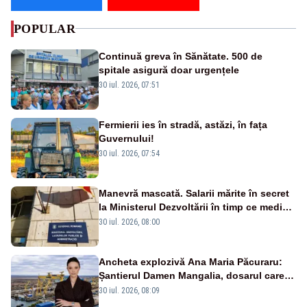
POPULAR
Continuă greva în Sănătate. 500 de
spitale asigură doar urgențele
30 iul. 2026, 07:51
Fermierii ies în stradă, astăzi, în fața
Guvernului!
30 iul. 2026, 07:54
Manevră mascată. Salarii mărite în secret
la Ministerul Dezvoltării în timp ce medicii
ies în stradă
30 iul. 2026, 08:00
Ancheta explozivă Ana Maria Păcuraru:
Șantierul Damen Mangalia, dosarul care
scufundă apărarea României
30 iul. 2026, 08:09