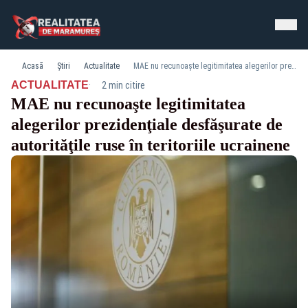
Acasă
Știri
Actualitate
MAE nu recunoaşte legitimitatea alegerilor prezidenţiale desfăşurate de autorităţile ruse în teritoriile ucrainene
·
ACTUALITATE
2 min citire
MAE nu recunoaşte legitimitatea
alegerilor prezidenţiale desfăşurate de
autorităţile ruse în teritoriile ucrainene