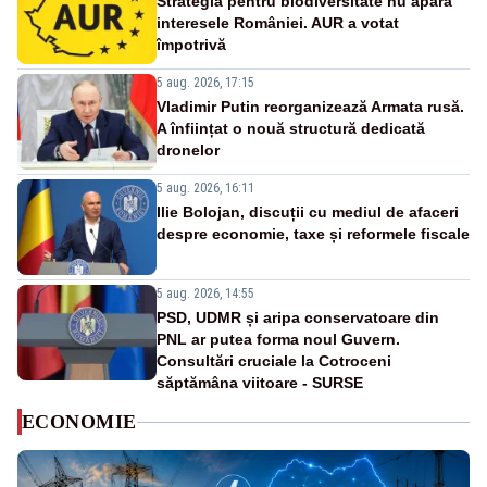
Strategia pentru biodiversitate nu apără
interesele României. AUR a votat
împotrivă
5 aug. 2026, 17:15
Vladimir Putin reorganizează Armata rusă.
A înființat o nouă structură dedicată
dronelor
5 aug. 2026, 16:11
Ilie Bolojan, discuții cu mediul de afaceri
despre economie, taxe și reformele fiscale
5 aug. 2026, 14:55
PSD, UDMR și aripa conservatoare din
PNL ar putea forma noul Guvern.
Consultări cruciale la Cotroceni
săptămâna viitoare - SURSE
ECONOMIE