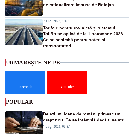
de raționalizare impuse de Bolojan
7 aug. 2026, 10:01
Tarifele pentru rovinietă și sistemul
TollRo se aplică de la 1 octombrie 2026.
Ce se schimbă pentru șoferi și
transportatori
URMĂREȘTE-NE PE
Facebook
YouTube
POPULAR
De azi, milioane de români primesc un
drept nou. Ce se întâmplă dacă ți se strică
un produs
1 aug. 2026, 09:37