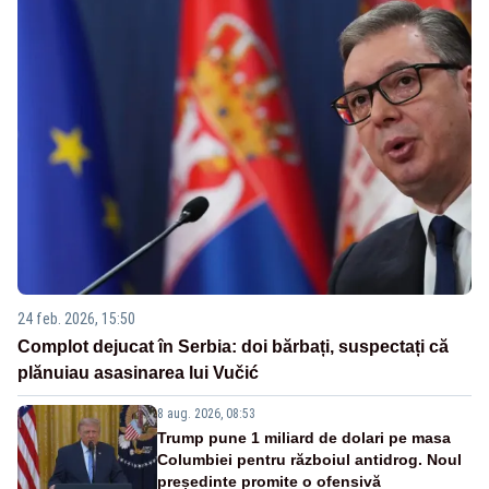
24 feb. 2026, 15:50
Complot dejucat în Serbia: doi bărbați, suspectați că
plănuiau asasinarea lui Vučić
8 aug. 2026, 08:53
Trump pune 1 miliard de dolari pe masa
Columbiei pentru războiul antidrog. Noul
președinte promite o ofensivă