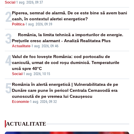
Social
·
1 aug. 2026, 09:37
2
Piperea, semnal de alarmă. De ce este bine să avem bani
cash, în contextul alertei energetice?
Politica
-
1 aug. 2026, 09:39
3
România, la limita tehnică a importurilor de energie.
Prețurile cresc alarmant - Analiză Realitatea Plus
Actualitate
-
1 aug. 2026, 09:46
4
Valul de foc lovește România: cod portocaliu de
caniculă, urmat de cod roșu duminică. Temperaturile
urcă spre 40°C
Social
-
1 aug. 2026, 10:15
5
România în alertă energetică | Vulnerabilitatea de pe
Dunăre care pune în pericol Centrala Cernavodă era
cunoscută de pe vremea lui Ceaușescu
Economie
-
1 aug. 2026, 09:32
ACTUALITATE