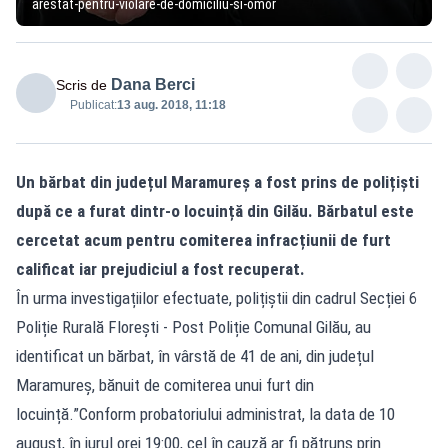
arestat-pentru-violare-de-domiciliu-si-omor
Dana Berci
Scris de
Publicat:
13 aug. 2018, 11:18
Un bărbat din județul Maramureș a fost prins de polițiști
după ce a furat dintr-o locuință din Gilău. Bărbatul este
cercetat acum pentru comiterea infracțiunii de furt
calificat iar prejudiciul a fost recuperat.
În urma investigațiilor efectuate, polițiștii din cadrul Secției 6
Poliție Rurală Florești - Post Poliție Comunal Gilău, au
identificat un bărbat, în vârstă de 41 de ani, din județul
Maramureș, bănuit de comiterea unui furt din
locuință.”Conform probatoriului administrat, la data de 10
august, în jurul orei 19:00, cel în cauză ar fi pătruns prin