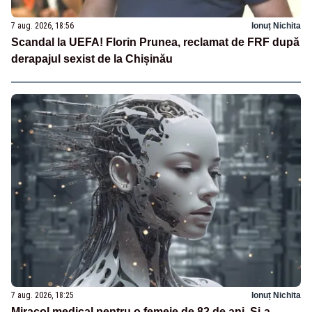
7 aug. 2026, 18:56
Ionuț Nichita
Scandal la UEFA! Florin Prunea, reclamat de FRF după
derapajul sexist de la Chișinău
7 aug. 2026, 18:25
Ionuț Nichita
Miracol medical pentru o femeie de 82 de ani. Și-a