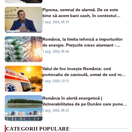
Piperea, semnal de alarmă. De ce este
bine să avem bani cash, în contextul
alertei energetice?
1 aug. 2026, 09:39
România, la limita tehnică a importurilor
de energie. Prețurile cresc alarmant -
Analiză Realitatea Plus
1 aug. 2026, 09:46
Valul de foc lovește România: cod
portocaliu de caniculă, urmat de cod roșu
duminică. Temperaturile urcă spre 40°C
1 aug. 2026, 10:15
România în alertă energetică |
Vulnerabilitatea de pe Dunăre care pune
în pericol Centrala Cernavodă era
1 aug. 2026, 09:32
cunoscută de pe vremea lui Ceaușescu
CATEGORII POPULARE