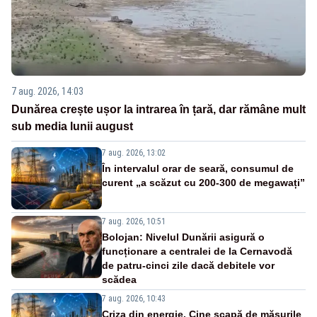
7 aug. 2026, 14:03
Dunărea crește ușor la intrarea în țară, dar rămâne mult
sub media lunii august
7 aug. 2026, 13:02
În intervalul orar de seară, consumul de
curent „a scăzut cu 200-300 de megawați”
7 aug. 2026, 10:51
Bolojan: Nivelul Dunării asigură o
funcționare a centralei de la Cernavodă
de patru-cinci zile dacă debitele vor
scădea
7 aug. 2026, 10:43
Criza din energie. Cine scapă de măsurile