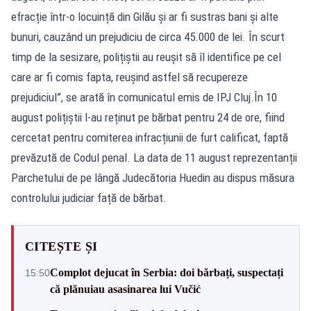
efracție într-o locuință din Gilău și ar fi sustras bani și alte
bunuri, cauzând un prejudiciu de circa 45.000 de lei. În scurt
timp de la sesizare, polițiștii au reușit să îl identifice pe cel
care ar fi comis fapta, reușind astfel să recupereze
prejudiciul”, se arată în comunicatul emis de IPJ Cluj.În 10
august polițiștii l-au reținut pe bărbat pentru 24 de ore, fiind
cercetat pentru comiterea infracțiunii de furt calificat, faptă
prevăzută de Codul penal. La data de 11 august reprezentanții
Parchetului de pe lângă Judecătoria Huedin au dispus măsura
controlului judiciar față de bărbat.
CITEȘTE ȘI
Complot dejucat în Serbia: doi bărbați, suspectați
15:50
că plănuiau asasinarea lui Vučić