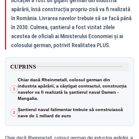
licitației a fost un gigant german din industria
apărării, însă construcția propriu-zisă va fi realizată
în România. Livrarea navelor trebuie să se facă până
în 2030. Culmea, șantierul a fost vizitat zilele
acestea de oficiali ai Ministerului Economiei și ai
colosului german, potrivit Realitatea PLUS.
CUPRINS
Chiar dacă Rheinmetall, colosul german din
industria apărării, a câștigat contractul, construcția
1
navelor va fi realizată la șantierul naval Damen -
Mangalia.
Șantierul naval falimentar trebuie să construiască
2
nave de 1 miliard de euro
Chiar dacă Rheinmetall, colosul german din industria apărării, a