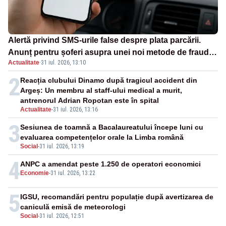
Alertă privind SMS-urile false despre plata parcării.
Anunț pentru șoferi asupra unei noi metode de fraudă
Actualitate
·
31 iul. 2026, 13:10
online
2
Reacția clubului Dinamo după tragicul accident din
Argeș: Un membru al staff-ului medical a murit,
antrenorul Adrian Ropotan este în spital
Actualitate
-
31 iul. 2026, 13:16
3
Sesiunea de toamnă a Bacalaureatului începe luni cu
evaluarea competențelor orale la Limba română
Social
-
31 iul. 2026, 13:19
4
ANPC a amendat peste 1.250 de operatori economici
Economie
-
31 iul. 2026, 13:22
5
IGSU, recomandări pentru populație după avertizarea de
caniculă emisă de meteorologi
Social
-
31 iul. 2026, 12:51