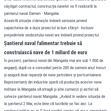
câștigat contractul, construcția navelor va fi realizată la
șantierul naval Damen - Mangalia.
Această situație stârnește îndoieli serioase privind
capacitatea de a duce proiectul la bun sfârșit. Inclusiv
președintele sindicatului naval are îndoieli privind proiectul.
Șantierul naval falimentar trebuie să
construiască nave de 1 miliard de euro
În prezent, șantierul naval din Mangalia mai are sub 1.000 de
angajați, după ce a concediat peste 200 de oameni anul trecut
și asigură doar reparații de nave petroliere și portcontainere.
Reprezentanți din industrie speră că producția acestor nave
militare la Mangalia să atragă și alte comenzi și astfel să
salveze șantierul naval Mangalia. „Având în vedere situația de
la șantierul 2 Mai, este bine că lucrările se fac aici. La
șantierul militar nu ar fi fost posibil, pentru că are o capacitate