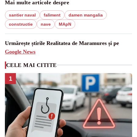
Mai multe articole despre
santier naval
faliment
damen mangalia
constructie
nave
MApN
Urmărește știrile Realitatea de Maramures și pe
Google News
CELE MAI CITITE
1