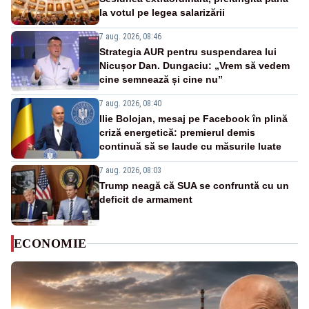
la votul pe legea salarizării
7 aug. 2026, 08:46
Strategia AUR pentru suspendarea lui
Nicușor Dan. Dungaciu: „Vrem să vedem
cine semnează și cine nu”
7 aug. 2026, 08:40
Ilie Bolojan, mesaj pe Facebook în plină
criză energetică: premierul demis
continuă să se laude cu măsurile luate
7 aug. 2026, 08:03
Trump neagă că SUA se confruntă cu un
deficit de armament
ECONOMIE