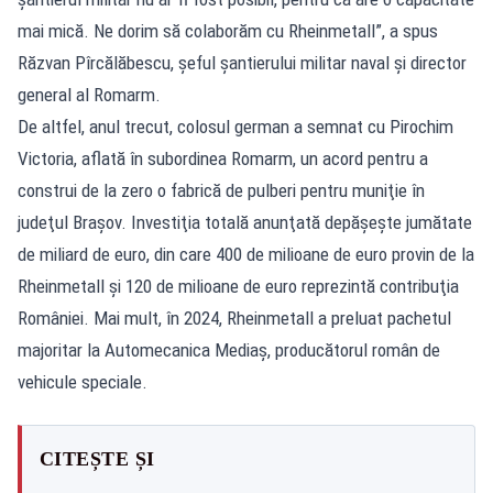
mai mică. Ne dorim să colaborăm cu Rheinmetall”, a spus
Răzvan Pîrcălăbescu, șeful șantierului militar naval și director
general al Romarm.
De altfel, anul trecut, colosul german a semnat cu Pirochim
Victoria, aflată în subordinea Romarm, un acord pentru a
construi de la zero o fabrică de pulberi pentru muniţie în
judeţul Braşov. Investiţia totală anunţată depăşeş­te jumătate
de miliard de euro, din care 400 de milioane de euro provin de la
Rheinmetall şi 120 de milioane de euro repre­zintă con­tri­buţia
României. Mai mult, în 2024, Rheinmetall a preluat pachetul
majoritar la Automecanica Mediaş, producătorul român de
vehicule speciale.
CITEȘTE ȘI