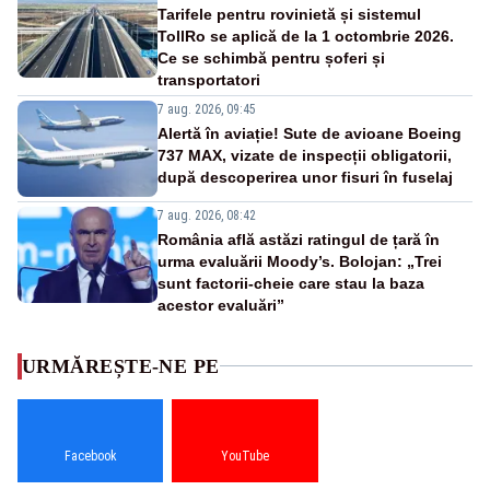
Tarifele pentru rovinietă și sistemul
TollRo se aplică de la 1 octombrie 2026.
Ce se schimbă pentru șoferi și
transportatori
7 aug. 2026, 09:45
Alertă în aviație! Sute de avioane Boeing
737 MAX, vizate de inspecții obligatorii,
după descoperirea unor fisuri în fuselaj
7 aug. 2026, 08:42
România află astăzi ratingul de țară în
urma evaluării Moody’s. Bolojan: „Trei
sunt factorii-cheie care stau la baza
acestor evaluări”
URMĂREȘTE-NE PE
Facebook
YouTube