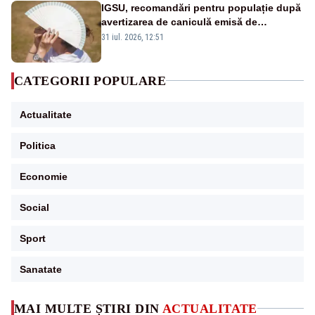
IGSU, recomandări pentru populație după
avertizarea de caniculă emisă de
meteorologi
31 iul. 2026, 12:51
CATEGORII POPULARE
Actualitate
Politica
Economie
Social
Sport
Sanatate
MAI MULTE ȘTIRI DIN
ACTUALITATE