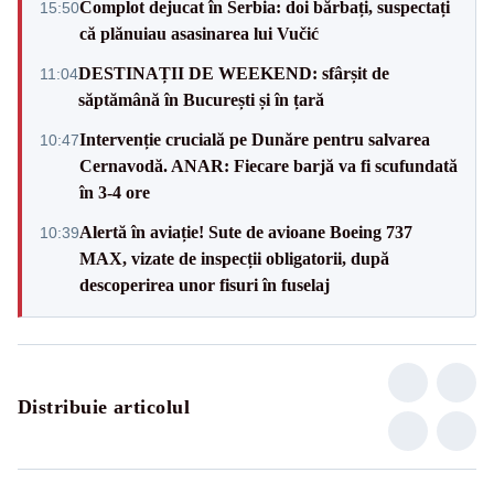
Complot dejucat în Serbia: doi bărbați, suspectați
15:50
că plănuiau asasinarea lui Vučić
DESTINAȚII DE WEEKEND: sfârșit de
11:04
săptămână în București și în țară
Intervenție crucială pe Dunăre pentru salvarea
10:47
Cernavodă. ANAR: Fiecare barjă va fi scufundată
în 3-4 ore
Alertă în aviație! Sute de avioane Boeing 737
10:39
MAX, vizate de inspecții obligatorii, după
descoperirea unor fisuri în fuselaj
Distribuie articolul