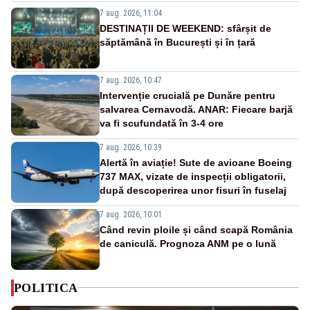
7 aug. 2026, 11:04
DESTINAȚII DE WEEKEND: sfârșit de
săptămână în București și în țară
7 aug. 2026, 10:47
Intervenție crucială pe Dunăre pentru
salvarea Cernavodă. ANAR: Fiecare barjă
va fi scufundată în 3-4 ore
7 aug. 2026, 10:39
Alertă în aviație! Sute de avioane Boeing
737 MAX, vizate de inspecții obligatorii,
după descoperirea unor fisuri în fuselaj
7 aug. 2026, 10:01
Când revin ploile și când scapă România
de caniculă. Prognoza ANM pe o lună
POLITICA