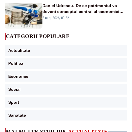
Daniel Udrescu: De ce patrimoniul va
deveni conceptul central al economiei
viitoare?
2 aug. 2026, 09:22
CATEGORII POPULARE
Actualitate
Politica
Economie
Social
Sport
Sanatate
MAI MULTE ȘTIRI DIN
ACTUALITATE