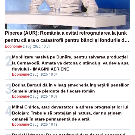
Piperea (AUR): România a evitat retrogradarea la junk
pentru că era o catastrofă pentru bănci și fondurile de
Economie
·
2 aug. 2026, 10:01
pensii
2
Mobilizare masivă pe Dunăre, pentru salvarea producției
la Cernavodă. Armata va detona o stâncă și va devia apa
fluviului - IMAGINI AERIENE
Economie
-
2 aug. 2026, 10:07
3
Dorina Barcari dă în vileag șmecheria înghețării pensiilor.
Sumele uriașe pierdute de fiecare român
Economie
-
2 aug. 2026, 10:09
4
Mihai Chirica, atac devastator la adresa progresiștilor lui
Bolojan: Trebuie să protejăm și natura, dar nu șținem
omaneii în stare permanentă de alertă
Economie
-
2 aug. 2026, 10:12