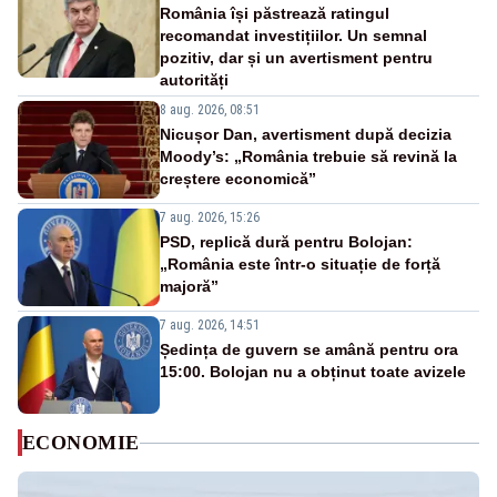
România își păstrează ratingul
recomandat investițiilor. Un semnal
pozitiv, dar și un avertisment pentru
autorități
8 aug. 2026, 08:51
Nicușor Dan, avertisment după decizia
Moody’s: „România trebuie să revină la
creștere economică”
7 aug. 2026, 15:26
PSD, replică dură pentru Bolojan:
„România este într-o situație de forță
majoră”
7 aug. 2026, 14:51
Ședința de guvern se amână pentru ora
15:00. Bolojan nu a obținut toate avizele
ECONOMIE