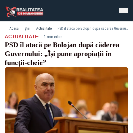
Acasă
Știri
Actualitate
PSD îl atacă pe Bolojan după căderea Guvernului: „Își pune apropiații în funcții-cheie”
·
ACTUALITATE
1 min citire
PSD îl atacă pe Bolojan după căderea
Guvernului: „Își pune apropiații în
funcții-cheie”