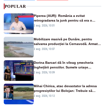
POPULAR
Piperea (AUR): România a evitat
retrogradarea la junk pentru că era o
catastrofă pentru bănci și fondurile de
2 aug. 2026, 10:01
pensii
Mobilizare masivă pe Dunăre, pentru
salvarea producției la Cernavodă. Armata
va detona o stâncă și va devia apa
2 aug. 2026, 10:07
fluviului - IMAGINI AERIENE
Dorina Barcari dă în vileag șmecheria
înghețării pensiilor. Sumele uriașe
pierdute de fiecare român
2 aug. 2026, 10:09
Mihai Chirica, atac devastator la adresa
progresiștilor lui Bolojan: Trebuie să
protejăm și natura, dar nu șținem omaneii
2 aug. 2026, 10:12
în stare permanentă de alertă