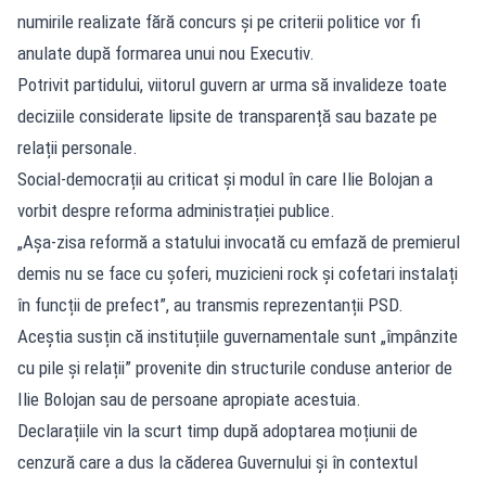
numirile realizate fără concurs și pe criterii politice vor fi
anulate după formarea unui nou Executiv.
Potrivit partidului, viitorul guvern ar urma să invalideze toate
deciziile considerate lipsite de transparență sau bazate pe
relații personale.
Social-democrații au criticat și modul în care Ilie Bolojan a
vorbit despre reforma administrației publice.
„Așa-zisa reformă a statului invocată cu emfază de premierul
demis nu se face cu șoferi, muzicieni rock și cofetari instalați
în funcții de prefect”, au transmis reprezentanții PSD.
Aceștia susțin că instituțiile guvernamentale sunt „împânzite
cu pile și relații” provenite din structurile conduse anterior de
Ilie Bolojan sau de persoane apropiate acestuia.
Declarațiile vin la scurt timp după adoptarea moțiunii de
cenzură care a dus la căderea Guvernului și în contextul