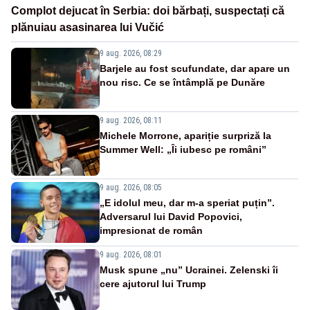
Complot dejucat în Serbia: doi bărbați, suspectați că
plănuiau asasinarea lui Vučić
9 aug. 2026, 08:29
Barjele au fost scufundate, dar apare un
nou risc. Ce se întâmplă pe Dunăre
9 aug. 2026, 08:11
Michele Morrone, apariție surpriză la
Summer Well: „Îi iubesc pe români”
9 aug. 2026, 08:05
„E idolul meu, dar m-a speriat puțin”.
Adversarul lui David Popovici,
impresionat de român
9 aug. 2026, 08:01
Musk spune „nu” Ucrainei. Zelenski îi
cere ajutorul lui Trump