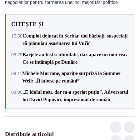
negocierilor pentru formarea unei noi majorități politice.
CITEȘTE ȘI
Complot dejucat în Serbia: doi bărbați, suspectați
15:50
că plănuiau asasinarea lui Vučić
Barjele au fost scufundate, dar apare un nou risc.
08:29
Ce se întâmplă pe Dunăre
Michele Morrone, apariție surpriză la Summer
08:11
Well: „Îi iubesc pe români”
„E idolul meu, dar m-a speriat puțin”. Adversarul
08:05
lui David Popovici, impresionat de român
Distribuie articolul