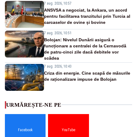
7 aug. 2026, 10:57
ANSVSA a negociat, la Ankara, un acord
pentru facilitarea tranzitului prin Turcia al
carcaselor de ovine și bovine
7 aug. 2026, 10:51
Bolojan: Nivelul Dunării asigură o
funcționare a centralei de la Cernavodă
de patru-cinci zile dacă debitele vor
scădea
7 aug. 2026, 10:43
Criza din energie. Cine scapă de măsurile
de raționalizare impuse de Bolojan
URMĂREȘTE-NE PE
Facebook
YouTube