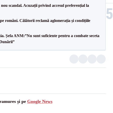
ou scandal. Acuzații privind accesul preferențial la
e pe români. Călătorii reclamă aglomerația și condițiile
mânia. Șefa ANM:”Nu sunt suficiente pentru a combate seceta
 Dunării”
aramures și pe
Google News