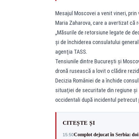
Mesajul Moscovei a venit vineri, prin
Maria Zaharova, care a avertizat că r
„Măsurile de retorsiune legate de de
şi de închiderea consulatului general
agenţia TASS.
Tensiunile dintre Bucureşti şi Moscov
dronă rusească a lovit o clădire rezide
Decizia României de a închide consula
situaţiei de securitate din regiune şi
occidentali după incidentul petrecut 
CITEȘTE ȘI
Complot dejucat în Serbia: doi 
15:50