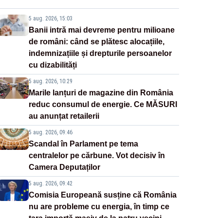
5 aug. 2026, 15:03
Banii intră mai devreme pentru milioane
de români: când se plătesc alocațiile,
indemnizațiile și drepturile persoanelor
cu dizabilități
5 aug. 2026, 10:29
Marile lanțuri de magazine din România
reduc consumul de energie. Ce MĂSURI
au anunțat retailerii
5 aug. 2026, 09:46
Scandal în Parlament pe tema
centralelor pe cărbune. Vot decisiv în
Camera Deputaților
5 aug. 2026, 09:42
Comisia Europeană susține că România
nu are probleme cu energia, în timp ce