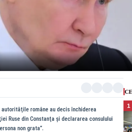
CE
1
 autorităţile române au decis închiderea
ţiei Ruse din Constanţa şi declararea consulului
persona non grata”.