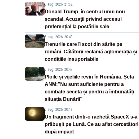
5 aug. 2026, 21:52
Donald Trump, în centrul unui nou
scandal. Acuzații privind accesul
preferențial la postările sale
5 aug. 2026, 20:49
Trenurile care îi scot din sărite pe
români. Călătorii reclamă aglomerația și
condițiile insuportabile
5 aug. 2026, 20:47
Ploile și vijeliile revin în România. Șefa
ANM:”Nu sunt suficiente pentru a
combate seceta și pentru a îmbunătăți
situația Dunării”
5 aug. 2026, 20:19
Un fragment dintr-o rachetă SpaceX s-a
prăbușit pe Lună. Ce au aflat cercetători
după impact