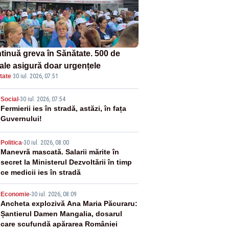
tinuă greva în Sănătate. 500 de
tale asigură doar urgențele
tate
·
30 iul. 2026, 07:51
2
Social
-
30 iul. 2026, 07:54
Fermierii ies în stradă, astăzi, în fața
Guvernului!
3
Politica
-
30 iul. 2026, 08:00
Manevră mascată. Salarii mărite în
secret la Ministerul Dezvoltării în timp
ce medicii ies în stradă
4
Economie
-
30 iul. 2026, 08:09
Ancheta explozivă Ana Maria Păcuraru:
Șantierul Damen Mangalia, dosarul
care scufundă apărarea României