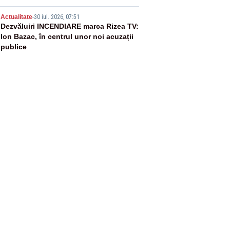
5
Actualitate
-
30 iul. 2026, 07:51
Dezvăluiri INCENDIARE marca Rizea TV:
Ion Bazac, în centrul unor noi acuzații
publice