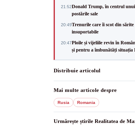
Donald Trump, în centrul unui n
21:52
postările sale
Trenurile care îi scot din sărit
20:49
insuportabile
Ploile și vijeliile revin în Ro
20:47
și pentru a îmbunătăți situația
Distribuie articolul
Mai multe articole despre
Rusia
Romania
Urmărește știrile Realitatea de M