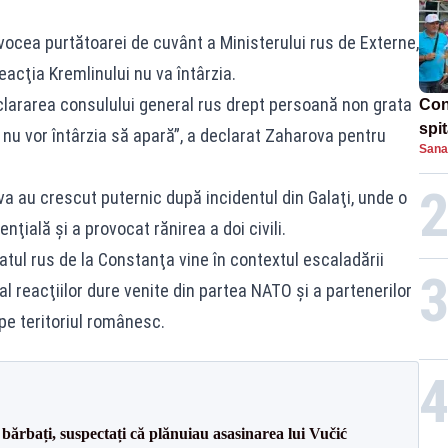
 vocea purtătoarei de cuvânt a Ministerului rus de Externe,
eacţia Kremlinului nu va întârzia.
clararea consulului general rus drept persoană non grata
Con
spi
 nu vor întârzia să apară”, a declarat Zaharova pentru
Sana
a au crescut puternic după incidentul din Galaţi, unde o
nţială şi a provocat rănirea a doi civili.
tul rus de la Constanţa vine în contextul escaladării
 al reacţiilor dure venite din partea NATO şi a partenerilor
pe teritoriul românesc.
bărbați, suspectați că plănuiau asasinarea lui Vučić