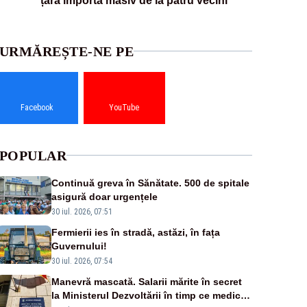
țara importă masiv de la patru vecini
URMĂREȘTE-NE PE
Facebook
YouTube
POPULAR
Continuă greva în Sănătate. 500 de spitale
asigură doar urgențele
30 iul. 2026, 07:51
Fermierii ies în stradă, astăzi, în fața
Guvernului!
30 iul. 2026, 07:54
Manevră mascată. Salarii mărite în secret
la Ministerul Dezvoltării în timp ce medicii