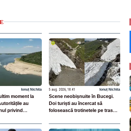
E
Ionuț Nichita
5 aug. 2026, 18:41
Ionuț Nichita
ltim moment la
Scene neobișnuite în Bucegi.
toritățile au
Doi turiști au încercat să
nul privind
folosească trotinetele pe traseul
barjelor
montan