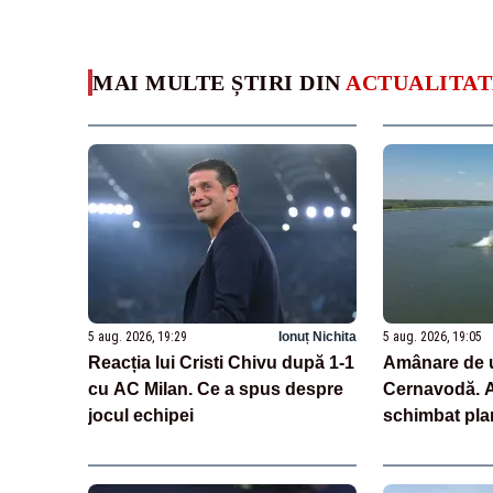
MAI MULTE ȘTIRI DIN
ACTUALITAT
5 aug. 2026, 19:29
Ionuț Nichita
5 aug. 2026, 19:05
Reacția lui Cristi Chivu după 1-1
Amânare de u
cu AC Milan. Ce a spus despre
Cernavodă. Au
jocul echipei
schimbat pla
scufundarea 