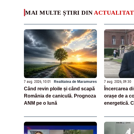
MAI MULTE ȘTIRI DIN
ACTUALITAT
7 aug. 2026, 10:01
Realitatea de Maramures
7 aug. 2026, 09:30
Când revin ploile și când scapă
Încercarea di
România de caniculă. Prognoza
orașe de a c
ANM pe o lună
energetică. C