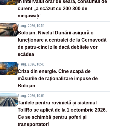
În intervalul orar de seară, consumul de
curent „a scăzut cu 200-300 de
megawați”
7 aug. 2026, 10:51
Bolojan: Nivelul Dunării asigură o
funcționare a centralei de la Cernavodă
de patru-cinci zile dacă debitele vor
scădea
7 aug. 2026, 10:43
Criza din energie. Cine scapă de
măsurile de raționalizare impuse de
Bolojan
7 aug. 2026, 10:01
Tarifele pentru rovinietă și sistemul
TollRo se aplică de la 1 octombrie 2026.
Ce se schimbă pentru șoferi și
transportatori