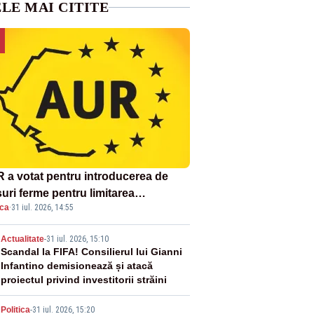
LE MAI CITITE
 a votat pentru introducerea de
uri ferme pentru limitarea
ica
·
31 iul. 2026, 14:55
ândirii virusului pestei porcine
icane
2
Actualitate
-
31 iul. 2026, 15:10
Scandal la FIFA! Consilierul lui Gianni
Infantino demisionează și atacă
proiectul privind investitorii străini
Politica
-
31 iul. 2026, 15:20