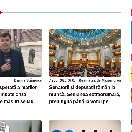
E
Darius Stănescu
7 aug. 2026, 09:07
Realitatea de Maramures
sperată a marilor
Senatorii și deputații rămân la
ombate criza
muncă. Sesiunea extraordinară,
e măsuri se iau
prelungită până la votul pe
legea salarizării