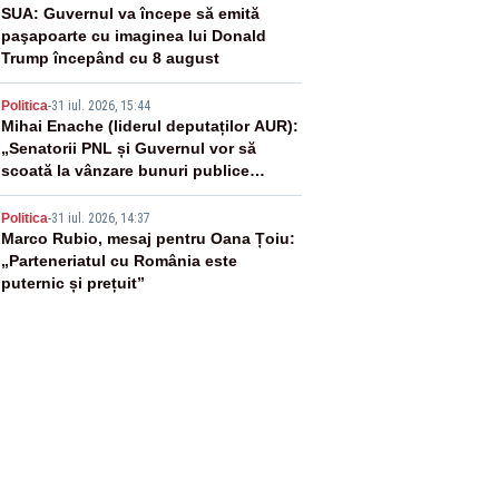
3
SUA: Guvernul va începe să emită
paşapoarte cu imaginea lui Donald
Trump începând cu 8 august
4
Politica
-
31 iul. 2026, 15:44
Mihai Enache (liderul deputaților AUR):
„Senatorii PNL și Guvernul vor să
scoată la vânzare bunuri publice
pentru a stinge datoriile pentru
5
vaccinurile Pfizer!”
Politica
-
31 iul. 2026, 14:37
Marco Rubio, mesaj pentru Oana Țoiu:
„Parteneriatul cu România este
puternic și prețuit”