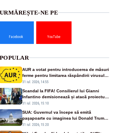
URMĂREȘTE-NE PE
Facebook
YouTube
POPULAR
AUR a votat pentru introducerea de măsuri
ferme pentru limitarea răspândirii virusului
pestei porcine africane
31 iul. 2026, 14:55
Scandal la FIFA! Consilierul lui Gianni
Infantino demisionează și atacă proiectul
privind investitorii străini
31 iul. 2026, 15:10
SUA: Guvernul va începe să emită
paşapoarte cu imaginea lui Donald Trump
începând cu 8 august
31 iul. 2026, 15:20