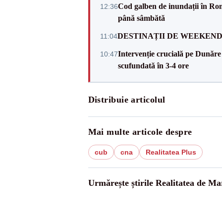
Cod galben de inundații în Româ
12:36
până sâmbătă
DESTINAȚII DE WEEKEND: sfâr
11:04
Intervenție crucială pe Dunăr
10:47
scufundată în 3-4 ore
Distribuie articolul
Mai multe articole despre
cub
cna
Realitatea Plus
Urmărește știrile Realitatea de M