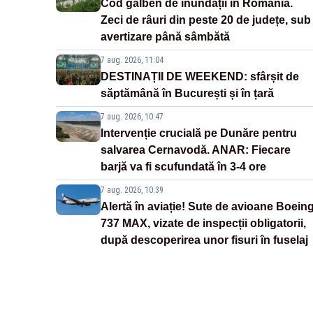
Cod galben de inundații în România.
Zeci de râuri din peste 20 de județe, sub
avertizare până sâmbătă
7 aug. 2026, 11:04
DESTINAȚII DE WEEKEND: sfârșit de
săptămână în București și în țară
7 aug. 2026, 10:47
Intervenție crucială pe Dunăre pentru
salvarea Cernavodă. ANAR: Fiecare
barjă va fi scufundată în 3-4 ore
7 aug. 2026, 10:39
Alertă în aviație! Sute de avioane Boein
737 MAX, vizate de inspecții obligatorii,
după descoperirea unor fisuri în fuselaj