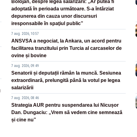
Bolojan, despre legea salarizării: „Ar putea fi
adoptată în perioada următoare. S-a întârziat
depunerea din cauza unor discursuri
iresponsabile în spaţiul public”
7 aug. 2026, 10:57
ANSVSA a negociat, la Ankara, un acord pentru
facilitarea tranzitului prin Turcia al carcaselor de
ovine și bovine
7 aug. 2026, 09:49
Senatorii și deputații rămân la muncă. Sesiunea
extraordinară, prelungită până la votul pe legea
salarizării
g
7 aug. 2026, 08:46
Strategia AUR pentru suspendarea lui Nicușor
Dan. Dungaciu: „Vrem să vedem cine semnează
și cine nu”