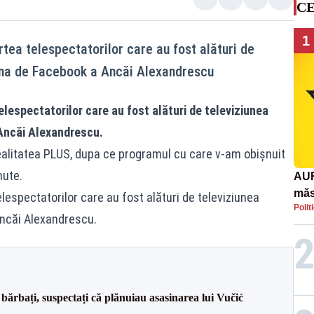
CE
1
tea telespectatorilor care au fost alături de
gina de Facebook a Ancăi Alexandrescu
elespectatorilor care au fost alături de televiziunea
Ancăi Alexandrescu.
Realitatea PLUS, dupa ce programul cu care v-am obișnuit
nute.
AUR
măs
lespectatorilor care au fost alături de televiziunea
Polit
răsp
Ancăi Alexandrescu.
afr
bărbați, suspectați că plănuiau asasinarea lui Vučić