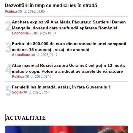
Dezvoltării în timp ce medicii ies în stradă
Politica
·
30 iul. 2026, 08:00
2
Ancheta explozivă Ana Maria Păcuraru: Șantierul Damen
Mangalia, dosarul care scufundă apărarea României
Economie
-
30 iul. 2026, 08:09
3
Furturi de 800.000 de euro din aeronavele unei companii
aeriene. 16 suspecți, vizați de anchetă
Actualitate
-
30 iul. 2026, 08:12
4
Atac masiv al Rusiei asupra Ucrainei: cel puțin 13 morți,
inclusiv copii. Polonia a ridicat avioanele de vânătoare
Politica
-
30 iul. 2026, 08:15
5
Fermierii ies în stradă, astăzi, în fața Guvernului!
Social
-
30 iul. 2026, 07:54
ACTUALITATE