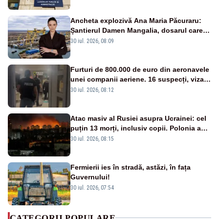
Ancheta explozivă Ana Maria Păcuraru:
Șantierul Damen Mangalia, dosarul care
scufundă apărarea României
30 iul. 2026, 08:09
Furturi de 800.000 de euro din aeronavele
unei companii aeriene. 16 suspecți, vizați
de anchetă
30 iul. 2026, 08:12
Atac masiv al Rusiei asupra Ucrainei: cel
puțin 13 morți, inclusiv copii. Polonia a
ridicat avioanele de vânătoare
30 iul. 2026, 08:15
Fermierii ies în stradă, astăzi, în fața
Guvernului!
30 iul. 2026, 07:54
CATEGORII POPULARE