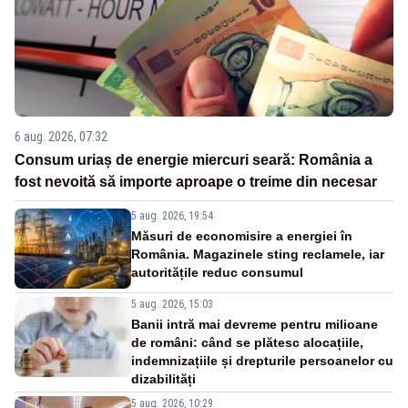
6 aug. 2026, 07:32
Consum uriaș de energie miercuri seară: România a
fost nevoită să importe aproape o treime din necesar
5 aug. 2026, 19:54
Măsuri de economisire a energiei în
România. Magazinele sting reclamele, iar
autoritățile reduc consumul
5 aug. 2026, 15:03
Banii intră mai devreme pentru milioane
de români: când se plătesc alocațiile,
indemnizațiile și drepturile persoanelor cu
dizabilități
5 aug. 2026, 10:29