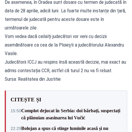
De asemenea, în Oradea sunt dosare cu termen de judecată în
data de 28 aprilie, adică luni. La foarte multe instanțe din țară,
termenul de judecată pentru aceste dosare este în
următoarele zile.
Vom vedea dacă ceilalți judecători vor veni cu decizii
asemănătoare ca cea de la Ploiești a judecătorului Alexandru
Vasile.
Judecătorii ICCJ au respins însă această decizie, mai exact au
admis contestația CCR, astfel că turul 2 nu va fi reluat.
Sursa: Realitatea din Justitie
CITEȘTE ȘI
Complot dejucat în Serbia: doi bărbați, suspectați
15:50
că plănuiau asasinarea lui Vučić
Bolojan a spus că stinge luminile acasă și nu
22:29