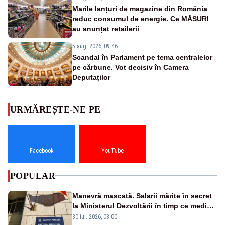
Marile lanțuri de magazine din România
reduc consumul de energie. Ce MĂSURI
au anunțat retailerii
5 aug. 2026, 09:46
Scandal în Parlament pe tema centralelor
pe cărbune. Vot decisiv în Camera
Deputaților
URMĂREȘTE-NE PE
Facebook
YouTube
POPULAR
Manevră mascată. Salarii mărite în secret
la Ministerul Dezvoltării în timp ce medicii
ies în stradă
30 iul. 2026, 08:00