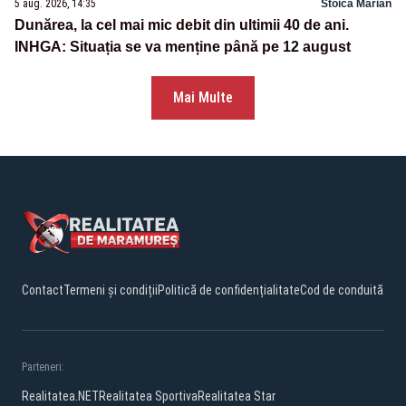
5 aug. 2026, 14:35
Stoica Marian
Dunărea, la cel mai mic debit din ultimii 40 de ani.
INHGA: Situația se va menține până pe 12 august
Mai Multe
Contact
Termeni și condiții
Politică de confidențialitate
Cod de conduită
Parteneri:
Realitatea.NET
Realitatea Sportiva
Realitatea Star