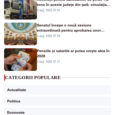
tone în aceste județe din țară: circulația
este interzisă luni, între orele 12:00 și
3 aug. 2026, 07:55
20:00
Senatul începe o nouă sesiune
extraordinară pentru aprobarea unor
jaloane din PNRR
3 aug. 2026, 07:58
Pensiile și salariile ar putea crește abia în
2028
3 aug. 2026, 07:31
CATEGORII POPULARE
Actualitate
Politica
Economie