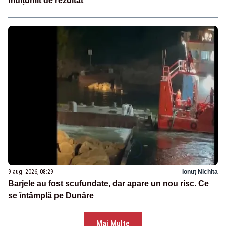
mulțumit de rezultat”
9 aug. 2026, 08:29
Ionuț Nichita
Barjele au fost scufundate, dar apare un nou risc. Ce
se întâmplă pe Dunăre
Mai Multe