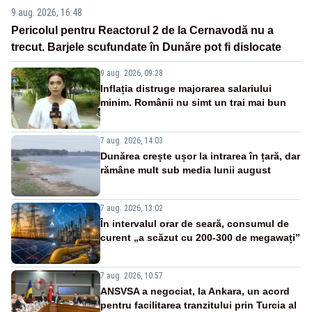
9 aug. 2026, 16:48
Pericolul pentru Reactorul 2 de la Cernavodă nu a
trecut. Barjele scufundate în Dunăre pot fi dislocate
9 aug. 2026, 09:28
Inflația distruge majorarea salariului
minim. Românii nu simt un trai mai bun
7 aug. 2026, 14:03
Dunărea crește ușor la intrarea în țară, dar
rămâne mult sub media lunii august
7 aug. 2026, 13:02
În intervalul orar de seară, consumul de
curent „a scăzut cu 200-300 de megawați”
7 aug. 2026, 10:57
ANSVSA a negociat, la Ankara, un acord
pentru facilitarea tranzitului prin Turcia al