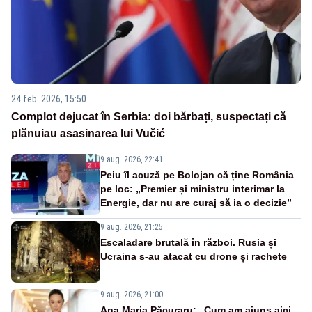
24 feb. 2026, 15:50
Complot dejucat în Serbia: doi bărbați, suspectați că
plănuiau asasinarea lui Vučić
9 aug. 2026, 22:41
Peiu îl acuză pe Bolojan că ține România
pe loc: „Premier și ministru interimar la
Energie, dar nu are curaj să ia o decizie”
9 aug. 2026, 21:25
Escaladare brutală în război. Rusia și
Ucraina s-au atacat cu drone și rachete
9 aug. 2026, 21:00
Ana Maria Păcuraru: „Cum am ajuns aici,