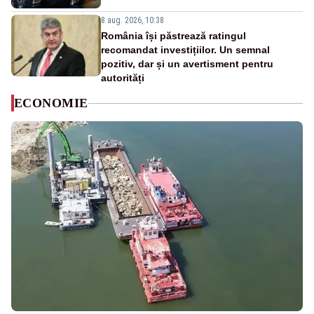
8 aug. 2026, 10:38
România își păstrează ratingul
recomandat investițiilor. Un semnal
pozitiv, dar și un avertisment pentru
autorități
ECONOMIE