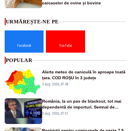
carcaselor de ovine și bovine
URMĂREȘTE-NE PE
Facebook
YouTube
POPULAR
Alerte meteo de caniculă în aproape toată
țara. COD ROȘU în 3 județe
3 aug. 2026, 07:48
România, la un pas de blackout, tot mai
dependentă de importuri. Semnal de
alarmă tras de un expert în energie
3 aug. 2026, 07:51
Restricții pentru camioanele de peste 7,5