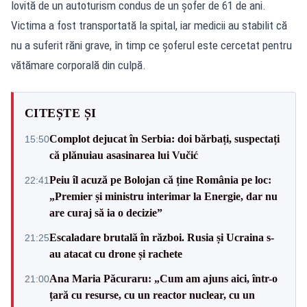
lovită de un autoturism condus de un șofer de 61 de ani.
Victima a fost transportată la spital, iar medicii au stabilit că
nu a suferit răni grave, în timp ce șoferul este cercetat pentru
vătămare corporală din culpă.
CITEȘTE ȘI
Complot dejucat în Serbia: doi bărbați, suspectați
15:50
că plănuiau asasinarea lui Vučić
Peiu îl acuză pe Bolojan că ține România pe loc:
22:41
„Premier și ministru interimar la Energie, dar nu
are curaj să ia o decizie”
Escaladare brutală în război. Rusia și Ucraina s-
21:25
au atacat cu drone și rachete
Ana Maria Păcuraru: „Cum am ajuns aici, într-o
21:00
țară cu resurse, cu un reactor nuclear, cu un