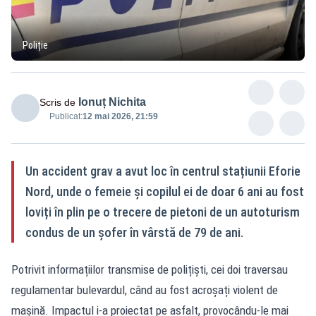
Poliție
Ionuț Nichita
Scris de
Publicat:
12 mai 2026, 21:59
Un accident grav a avut loc în centrul stațiunii Eforie
Nord, unde o femeie și copilul ei de doar 6 ani au fost
loviți în plin pe o trecere de pietoni de un autoturism
condus de un șofer în vârstă de 79 de ani.
Potrivit informațiilor transmise de polițiști, cei doi traversau
regulamentar bulevardul, când au fost acroșați violent de
mașină. Impactul i-a proiectat pe asfalt, provocându-le mai