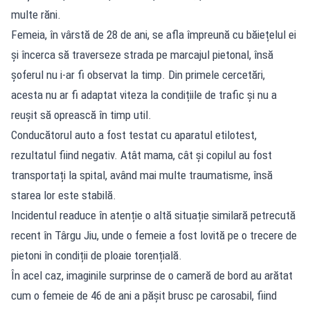
multe răni.
Femeia, în vârstă de 28 de ani, se afla împreună cu băiețelul ei
și încerca să traverseze strada pe marcajul pietonal, însă
șoferul nu i-ar fi observat la timp. Din primele cercetări,
acesta nu ar fi adaptat viteza la condițiile de trafic și nu a
reușit să oprească în timp util.
Conducătorul auto a fost testat cu aparatul etilotest,
rezultatul fiind negativ. Atât mama, cât și copilul au fost
transportați la spital, având mai multe traumatisme, însă
starea lor este stabilă.
Incidentul readuce în atenție o altă situație similară petrecută
recent în Târgu Jiu, unde o femeie a fost lovită pe o trecere de
pietoni în condiții de ploaie torențială.
În acel caz, imaginile surprinse de o cameră de bord au arătat
cum o femeie de 46 de ani a pășit brusc pe carosabil, fiind