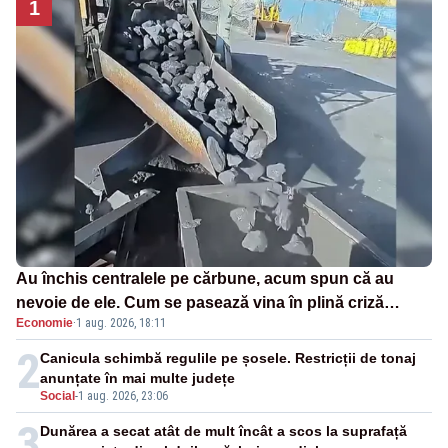
1
Au închis centralele pe cărbune, acum spun că au
nevoie de ele. Cum se pasează vina în plină criză
Economie
·
1 aug. 2026, 18:11
energetică
2
Canicula schimbă regulile pe șosele. Restricții de tonaj
anunțate în mai multe județe
Social
-
1 aug. 2026, 23:06
3
Dunărea a secat atât de mult încât a scos la suprafață