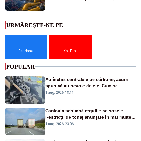
URMĂREȘTE-NE PE
Facebook
YouTube
POPULAR
Au închis centralele pe cărbune, acum
spun că au nevoie de ele. Cum se
pasează vina în plină criză energetică
1 aug. 2026, 18:11
Canicula schimbă regulile pe șosele.
Restricții de tonaj anunțate în mai multe
județe
1 aug. 2026, 23:06