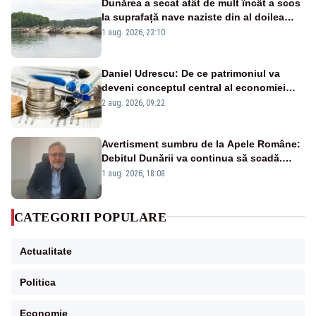
Dunărea a secat atât de mult încât a scos
la suprafață nave naziste din al doilea
război mondial
1 aug. 2026, 23:10
Daniel Udrescu: De ce patrimoniul va
deveni conceptul central al economiei
viitoare?
2 aug. 2026, 09:22
Avertisment sumbru de la Apele Române:
Debitul Dunării va continua să scadă.
Cernavodă s-ar putea închide în 4 zile
1 aug. 2026, 18:08
CATEGORII POPULARE
Actualitate
Politica
Economie