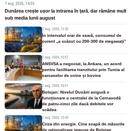
7 aug. 2026, 14:03
Dunărea crește ușor la intrarea în țară, dar rămâne mult
sub media lunii august
7 aug. 2026, 13:02
În intervalul orar de seară, consumul de
curent „a scăzut cu 200-300 de megawați”
7 aug. 2026, 10:57
ANSVSA a negociat, la Ankara, un acord
pentru facilitarea tranzitului prin Turcia al
carcaselor de ovine și bovine
7 aug. 2026, 10:51
Bolojan: Nivelul Dunării asigură o
funcționare a centralei de la Cernavodă
de patru-cinci zile dacă debitele vor
scădea
7 aug. 2026, 10:43
Criza din energie. Cine scapă de măsurile
de raționalizare impuse de Bolojan