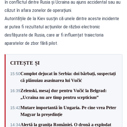
în conflictul dintre Rusia și Ucraina au ajuns accidental sau au
căzut în afara zonelor de operațiuni.
Autoritățile de la Kiev susțin că unele dintre aceste incidente
ar putea fi rezultatul acțiunilor de război electronic
desfășurate de Rusia, care ar fi influențat traiectoria
aparatelor de zbor fără pilot.
CITEȘTE ȘI
Complot dejucat în Serbia: doi bărbați, suspectați
15:50
că plănuiau asasinarea lui Vučić
Zelenski, mesaj dur pentru Vučić la Belgrad:
16:39
„Ucraina nu are timp pentru scepticism”
Mutare importantă în Ungaria. Pe cine vrea Péter
15:42
Magyar la președinție
Alertă la granița României. O dronă a explodat
14:34