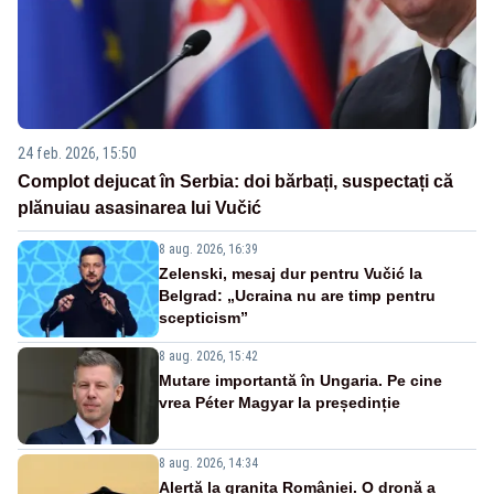
24 feb. 2026, 15:50
Complot dejucat în Serbia: doi bărbați, suspectați că
plănuiau asasinarea lui Vučić
8 aug. 2026, 16:39
Zelenski, mesaj dur pentru Vučić la
Belgrad: „Ucraina nu are timp pentru
scepticism”
8 aug. 2026, 15:42
Mutare importantă în Ungaria. Pe cine
vrea Péter Magyar la președinție
8 aug. 2026, 14:34
Alertă la granița României. O dronă a