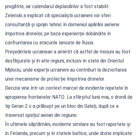
pregătite, iar calendarul deplasărilor a fost stabilit.
Zelenski a explicat că specialiștii ucraineni vor oferi
consultanță și sprijin tehnic în domeniul apărării aeriene
împotriva dronelor, pe baza experienței dobândite în
confruntarea cu atacurile lansate de Rusia.
Președintele ucrainean a amintit că astfel de misiuni au fost
desfășurate și în alte regiuni, inclusiv în state din Orientul
Mijlociu, unde experții ucraineni au contribuit la dezvoltarea
unor mecanisme de protecție împotriva dronelor.
Decizia vine într-un context marcat de incidente repetate în
apropierea frontierelor NATO. La sfârșitul lunii mai, o dronă de
tip Geran-2 s-a prăbușit pe un bloc din Galați, după ce a
traversat spațiul aerian din regiune.
În ultimele săptămâni, incidente similare au fost raportate și
în Finlanda, precum și în statele baltice, unde drone implicate