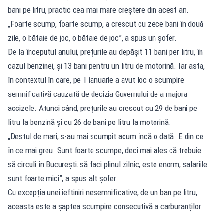
bani pe litru, practic cea mai mare creștere din acest an.
„Foarte scump, foarte scump, a crescut cu zece bani în două
zile, o bătaie de joc, o bătaie de joc”, a spus un șofer.
De la începutul anului, prețurile au depășit 11 bani per litru, în
cazul benzinei, și 13 bani pentru un litru de motorină. Iar asta,
în contextul în care, pe 1 ianuarie a avut loc o scumpire
semnificativă cauzată de decizia Guvernului de a majora
accizele. Atunci când, prețurile au crescut cu 29 de bani pe
litru la benzină și cu 26 de bani pe litru la motorină.
„Destul de mari, s-au mai scumpit acum încă o dată. E din ce
în ce mai greu. Sunt foarte scumpe, deci mai ales că trebuie
să circuli în București, să faci plinul zilnic, este enorm, salariile
sunt foarte mici”, a spus alt șofer.
Cu excepția unei ieftiniri nesemnificative, de un ban pe litru,
aceasta este a șaptea scumpire consecutivă a carburanților