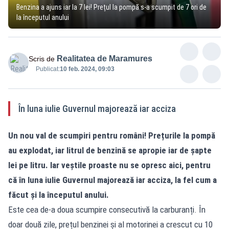
Benzina a ajuns iar la 7 lei! Prețul la pompă s-a scumpit de 7 ori de
la începutul anului
Realitatea de Maramures
Scris de
Publicat:
10 feb. 2024, 09:03
În luna iulie Guvernul majorează iar acciza
Un nou val de scumpiri pentru români! Prețurile la pompă
au explodat, iar litrul de benzină se apropie iar de șapte
lei pe litru. Iar veștile proaste nu se opresc aici, pentru
că în luna iulie Guvernul majorează iar acciza, la fel cum a
făcut și la începutul anului.
Este cea de-a doua scumpire consecutivă la carburanți. În
doar două zile, prețul benzinei și al motorinei a crescut cu 10