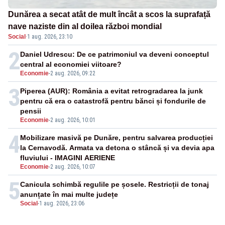
Dunărea a secat atât de mult încât a scos la suprafață
nave naziste din al doilea război mondial
Social
·
1 aug. 2026, 23:10
2
Daniel Udrescu: De ce patrimoniul va deveni conceptul
central al economiei viitoare?
Economie
-
2 aug. 2026, 09:22
3
Piperea (AUR): România a evitat retrogradarea la junk
pentru că era o catastrofă pentru bănci și fondurile de
pensii
Economie
-
2 aug. 2026, 10:01
4
Mobilizare masivă pe Dunăre, pentru salvarea producției
la Cernavodă. Armata va detona o stâncă și va devia apa
fluviului - IMAGINI AERIENE
Economie
-
2 aug. 2026, 10:07
5
Canicula schimbă regulile pe șosele. Restricții de tonaj
anunțate în mai multe județe
Social
-
1 aug. 2026, 23:06