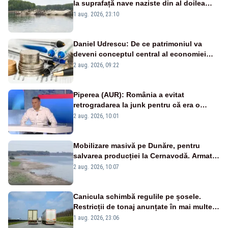
la suprafață nave naziste din al doilea
război mondial
1 aug. 2026, 23:10
Daniel Udrescu: De ce patrimoniul va
deveni conceptul central al economiei
viitoare?
2 aug. 2026, 09:22
Piperea (AUR): România a evitat
retrogradarea la junk pentru că era o
catastrofă pentru bănci și fondurile de
2 aug. 2026, 10:01
pensii
Mobilizare masivă pe Dunăre, pentru
salvarea producției la Cernavodă. Armata
va detona o stâncă și va devia apa
2 aug. 2026, 10:07
fluviului - IMAGINI AERIENE
Canicula schimbă regulile pe șosele.
Restricții de tonaj anunțate în mai multe
județe
1 aug. 2026, 23:06