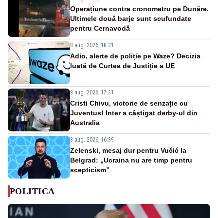
Operațiune contra cronometru pe Dunăre.
Ultimele două barje sunt scufundate
pentru Cernavodă
8 aug. 2026, 18:31
Adio, alerte de poliție pe Waze? Decizia
luată de Curtea de Justiție a UE
8 aug. 2026, 17:31
Cristi Chivu, victorie de senzație cu
Juventus! Inter a câștigat derby-ul din
Australia
8 aug. 2026, 16:39
Zelenski, mesaj dur pentru Vučić la
Belgrad: „Ucraina nu are timp pentru
scepticism”
POLITICA