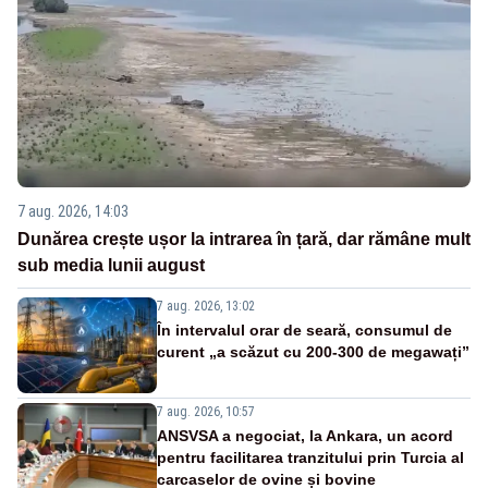
7 aug. 2026, 14:03
Dunărea crește ușor la intrarea în țară, dar rămâne mult
sub media lunii august
7 aug. 2026, 13:02
În intervalul orar de seară, consumul de
curent „a scăzut cu 200-300 de megawați”
7 aug. 2026, 10:57
ANSVSA a negociat, la Ankara, un acord
pentru facilitarea tranzitului prin Turcia al
carcaselor de ovine și bovine