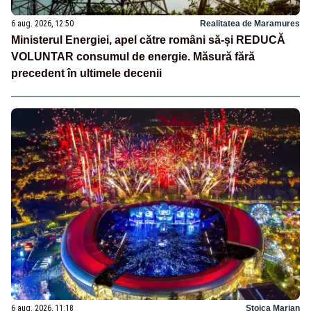
6 aug. 2026, 12:50
Realitatea de Maramures
Ministerul Energiei, apel către români să-și REDUCĂ
VOLUNTAR consumul de energie. Măsură fără
precedent în ultimele decenii
6 aug. 2026, 11:18
Stoica Marian