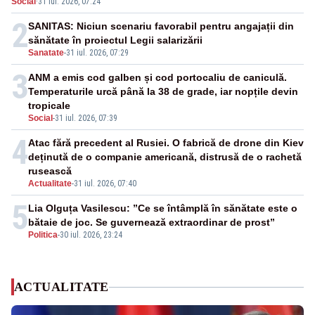
Social
·
31 iul. 2026, 07:24
ridicate de la sol
2
SANITAS: Niciun scenariu favorabil pentru angajații din
sănătate în proiectul Legii salarizării
Sanatate
-
31 iul. 2026, 07:29
3
ANM a emis cod galben și cod portocaliu de caniculă.
Temperaturile urcă până la 38 de grade, iar nopțile devin
tropicale
Social
-
31 iul. 2026, 07:39
4
Atac fără precedent al Rusiei. O fabrică de drone din Kiev
deținută de o companie americană, distrusă de o rachetă
rusească
Actualitate
-
31 iul. 2026, 07:40
5
Lia Olguța Vasilescu: ”Ce se întâmplă în sănătate este o
bătaie de joc. Se guvernează extraordinar de prost”
Politica
-
30 iul. 2026, 23:24
ACTUALITATE