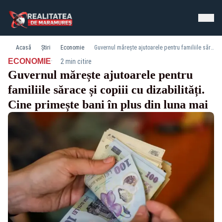
Acasă
Știri
Economie
Guvernul mărește ajutoarele pentru familiile sărace și copiii cu dizabilități. Cine primește bani în plus din luna mai
·
ECONOMIE
2 min citire
Guvernul mărește ajutoarele pentru
familiile sărace și copiii cu dizabilități.
Cine primește bani în plus din luna mai