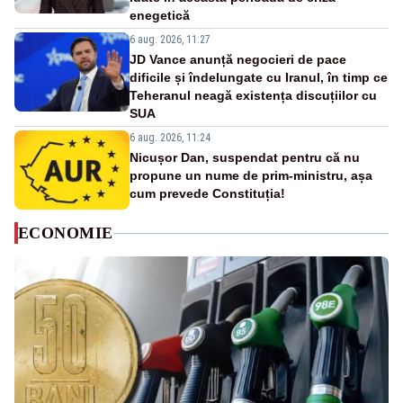
enegetică
6 aug. 2026, 11:27
JD Vance anunță negocieri de pace
dificile și îndelungate cu Iranul, în timp ce
Teheranul neagă existența discuțiilor cu
SUA
6 aug. 2026, 11:24
Nicușor Dan, suspendat pentru că nu
propune un nume de prim-ministru, așa
cum prevede Constituția!
ECONOMIE