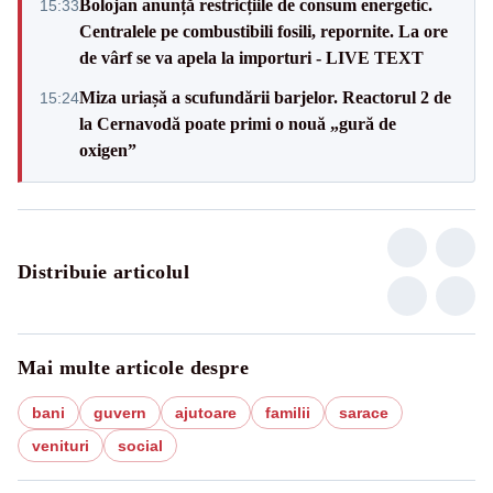
Bolojan anunță restricțiile de consum energetic.
15:33
Centralele pe combustibili fosili, repornite. La ore
de vârf se va apela la importuri - LIVE TEXT
Miza uriașă a scufundării barjelor. Reactorul 2 de
15:24
la Cernavodă poate primi o nouă „gură de
oxigen”
Distribuie articolul
Mai multe articole despre
bani
guvern
ajutoare
familii
sarace
venituri
social