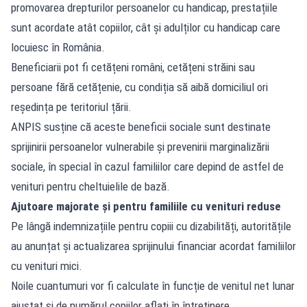
promovarea drepturilor persoanelor cu handicap, prestațiile
sunt acordate atât copiilor, cât și adulților cu handicap care
locuiesc în România.
Beneficiarii pot fi cetățeni români, cetățeni străini sau
persoane fără cetățenie, cu condiția să aibă domiciliul ori
reședința pe teritoriul țării.
ANPIS susține că aceste beneficii sociale sunt destinate
sprijinirii persoanelor vulnerabile și prevenirii marginalizării
sociale, în special în cazul familiilor care depind de astfel de
venituri pentru cheltuielile de bază.
Ajutoare majorate și pentru familiile cu venituri reduse
Pe lângă indemnizațiile pentru copiii cu dizabilități, autoritățile
au anunțat și actualizarea sprijinului financiar acordat familiilor
cu venituri mici.
Noile cuantumuri vor fi calculate în funcție de venitul net lunar
ajustat și de numărul copiilor aflați în întreținere.