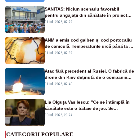
SANITAS: Niciun scenariu favorabil
pentru angajații din sănătate în proiectul
Legii salarizării
31 iul. 2026, 07:29
ANM a emis cod galben și cod portocaliu
de caniculă. Temperaturile urcă până la 38
de grade, iar nopțile devin tropicale
31 iul. 2026, 07:39
Atac fără precedent al Rusiei. O fabrică de
drone din Kiev deținută de o companie
americană, distrusă de o rachetă
31 iul. 2026, 07:40
rusească
Lia Olguța Vasilescu: ”Ce se întâmplă în
sănătate este o bătaie de joc. Se
guvernează extraordinar de prost”
30 iul. 2026, 23:24
CATEGORII POPULARE