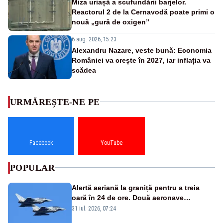
Miza uriașă a scufundării barjelor.
Reactorul 2 de la Cernavodă poate primi o
nouă „gură de oxigen”
6 aug. 2026, 15:23
Alexandru Nazare, veste bună: Economia
României va crește în 2027, iar inflația va
scădea
URMĂREȘTE-NE PE
Facebook
YouTube
POPULAR
Alertă aeriană la graniță pentru a treia
oară în 24 de ore. Două aeronave
Eurofighter britanice au fost ridicate de la
31 iul. 2026, 07:24
sol