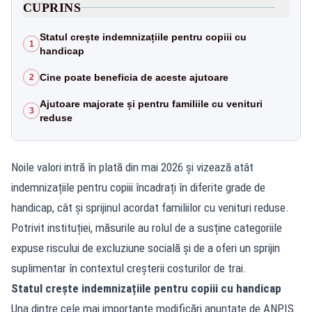
CUPRINS
Statul crește indemnizațiile pentru copiii cu
1
handicap
Cine poate beneficia de aceste ajutoare
2
Ajutoare majorate și pentru familiile cu venituri
3
reduse
Noile valori intră în plată din mai 2026 și vizează atât
indemnizațiile pentru copiii încadrați în diferite grade de
handicap, cât și sprijinul acordat familiilor cu venituri reduse.
Potrivit instituției, măsurile au rolul de a susține categoriile
expuse riscului de excluziune socială și de a oferi un sprijin
suplimentar în contextul creșterii costurilor de trai.
Statul crește indemnizațiile pentru copiii cu handicap
Una dintre cele mai importante modificări anunțate de ANPIS