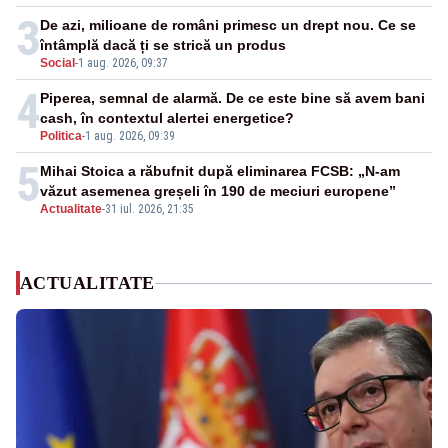
3
De azi, milioane de români primesc un drept nou. Ce se
întâmplă dacă ți se strică un produs
Social
-
1 aug. 2026, 09:37
4
Piperea, semnal de alarmă. De ce este bine să avem bani
cash, în contextul alertei energetice?
Politica
-
1 aug. 2026, 09:39
5
Mihai Stoica a răbufnit după eliminarea FCSB: „N-am
văzut asemenea greșeli în 190 de meciuri europene”
Actualitate
-
31 iul. 2026, 21:35
ACTUALITATE