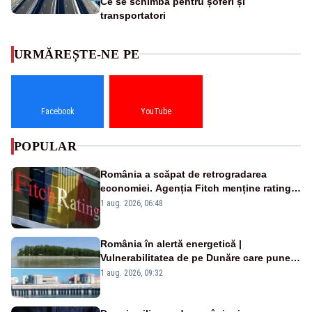
Ce se schimbă pentru șoferi și
transportatori
URMĂREȘTE-NE PE
Facebook
YouTube
POPULAR
România a scăpat de retrogradarea
economiei. Agenția Fitch menține ratingul
„BBB-” cu perspectivă negativă
1 aug. 2026, 06:48
România în alertă energetică |
Vulnerabilitatea de pe Dunăre care pune
în pericol Centrala Cernavodă era
1 aug. 2026, 09:32
cunoscută de pe vremea lui Ceaușescu