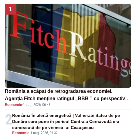
1
România a scăpat de retrogradarea economiei.
Agenția Fitch menține ratingul „BBB-” cu perspectivă
Economie
·
1 aug. 2026, 06:48
negativă
2
România în alertă energetică | Vulnerabilitatea de pe
Dunăre care pune în pericol Centrala Cernavodă era
cunoscută de pe vremea lui Ceaușescu
Economie
-
1 aug. 2026, 09:32