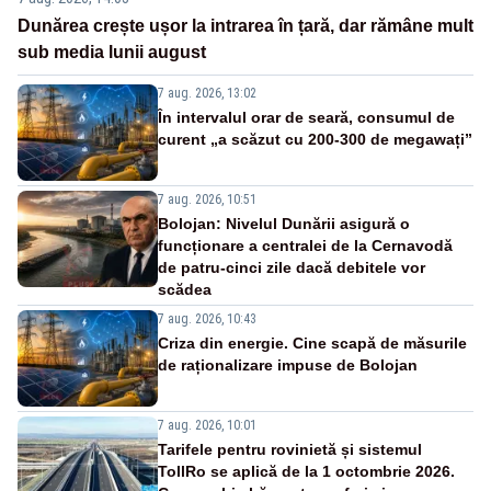
Dunărea crește ușor la intrarea în țară, dar rămâne mult
sub media lunii august
7 aug. 2026, 13:02
În intervalul orar de seară, consumul de
curent „a scăzut cu 200-300 de megawați”
7 aug. 2026, 10:51
Bolojan: Nivelul Dunării asigură o
funcționare a centralei de la Cernavodă
de patru-cinci zile dacă debitele vor
scădea
7 aug. 2026, 10:43
Criza din energie. Cine scapă de măsurile
de raționalizare impuse de Bolojan
7 aug. 2026, 10:01
Tarifele pentru rovinietă și sistemul
TollRo se aplică de la 1 octombrie 2026.