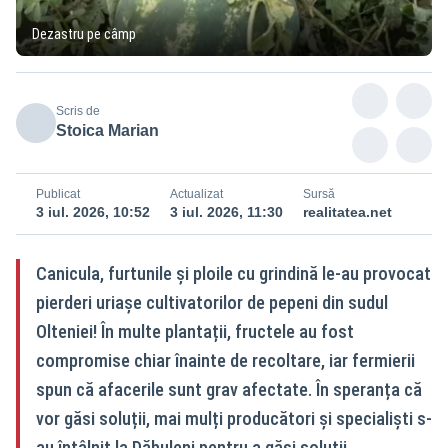
Dezastru pe câmp
Scris de
Stoica Marian
Publicat
Actualizat
Sursă
3 iul. 2026, 10:52
3 iul. 2026, 11:30
realitatea.net
Canicula, furtunile și ploile cu grindină le-au provocat
pierderi uriașe cultivatorilor de pepeni din sudul
Olteniei! În multe plantații, fructele au fost
compromise chiar înainte de recoltare, iar fermierii
spun că afacerile sunt grav afectate. În speranța că
vor găsi soluții, mai mulți producători și specialiști s-
au întâlnit la Dăbuleni pentru a găsi soluții.