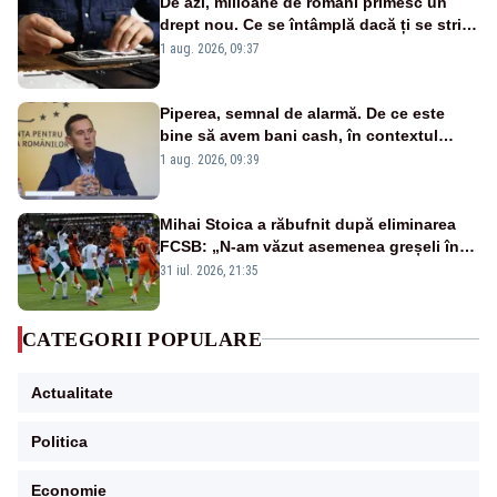
De azi, milioane de români primesc un
drept nou. Ce se întâmplă dacă ți se strică
un produs
1 aug. 2026, 09:37
Piperea, semnal de alarmă. De ce este
bine să avem bani cash, în contextul
alertei energetice?
1 aug. 2026, 09:39
Mihai Stoica a răbufnit după eliminarea
FCSB: „N-am văzut asemenea greșeli în
190 de meciuri europene”
31 iul. 2026, 21:35
CATEGORII POPULARE
Actualitate
Politica
Economie