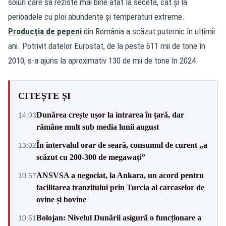
soiuri care să reziste mai bine atât la secetă, cât și la
perioadele cu ploi abundente și temperaturi extreme.
Producția de pepeni
din România a scăzut puternic în ultimii
ani. Potrivit datelor Eurostat, de la peste 611 mii de tone în
2010, s-a ajuns la aproximativ 130 de mii de tone în 2024.
CITEȘTE ȘI
Dunărea crește ușor la intrarea în țară, dar
14:03
rămâne mult sub media lunii august
În intervalul orar de seară, consumul de curent „a
13:02
scăzut cu 200-300 de megawați”
ANSVSA a negociat, la Ankara, un acord pentru
10:57
facilitarea tranzitului prin Turcia al carcaselor de
ovine și bovine
Bolojan: Nivelul Dunării asigură o funcționare a
10:51