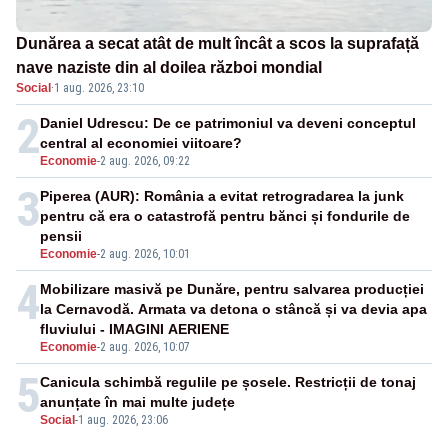
Dunărea a secat atât de mult încât a scos la suprafață
nave naziste din al doilea război mondial
Social
·
1 aug. 2026, 23:10
2
Daniel Udrescu: De ce patrimoniul va deveni conceptul
central al economiei viitoare?
Economie
-
2 aug. 2026, 09:22
3
Piperea (AUR): România a evitat retrogradarea la junk
pentru că era o catastrofă pentru bănci și fondurile de
pensii
Economie
-
2 aug. 2026, 10:01
4
Mobilizare masivă pe Dunăre, pentru salvarea producției
la Cernavodă. Armata va detona o stâncă și va devia apa
fluviului - IMAGINI AERIENE
Economie
-
2 aug. 2026, 10:07
5
Canicula schimbă regulile pe șosele. Restricții de tonaj
anunțate în mai multe județe
Social
-
1 aug. 2026, 23:06