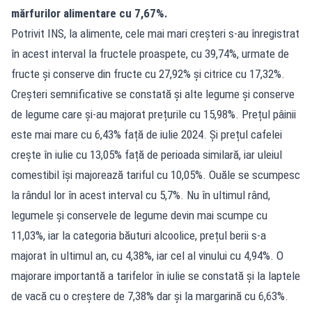
mărfurilor alimentare cu 7,67%.
Potrivit INS, la alimente, cele mai mari creșteri s-au înregistrat
în acest interval la fructele proaspete, cu 39,74%, urmate de
fructe și conserve din fructe cu 27,92% și citrice cu 17,32%.
Creșteri semnificative se constată și alte legume și conserve
de legume care și-au majorat prețurile cu 15,98%. Prețul pâinii
este mai mare cu 6,43% față de iulie 2024. Și prețul cafelei
crește în iulie cu 13,05% față de perioada similară, iar uleiul
comestibil își majorează tariful cu 10,05%. Ouăle se scumpesc
la rândul lor în acest interval cu 5,7%. Nu în ultimul rând,
legumele și conservele de legume devin mai scumpe cu
11,03%, iar la categoria băuturi alcoolice, prețul berii s-a
majorat în ultimul an, cu 4,38%, iar cel al vinului cu 4,94%. O
majorare importantă a tarifelor în iulie se constată și la laptele
de vacă cu o creștere de 7,38% dar și la margarină cu 6,63%.