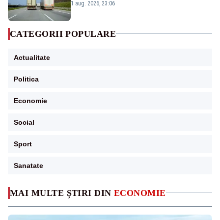
județe
1 aug. 2026, 23:06
CATEGORII POPULARE
Actualitate
Politica
Economie
Social
Sport
Sanatate
MAI MULTE ȘTIRI DIN
ECONOMIE