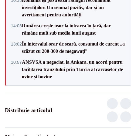
România își păstrează ratingul recomandat
10:38
investițiilor. Un semnal pozitiv, dar și un
avertisment pentru autorități
Dunărea crește ușor la intrarea în țară, dar
14:03
rămâne mult sub media lunii august
În intervalul orar de seară, consumul de curent „a
13:02
scăzut cu 200-300 de megawați”
ANSVSA a negociat, la Ankara, un acord pentru
10:57
facilitarea tranzitului prin Turcia al carcaselor de
ovine și bovine
Distribuie articolul