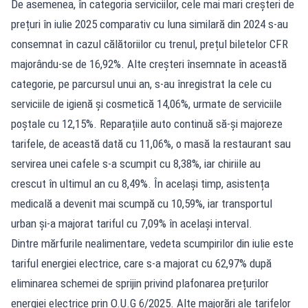
De asemenea, în categoria serviciilor, cele mai mari creșteri de
prețuri în iulie 2025 comparativ cu luna similară din 2024 s-au
consemnat în cazul călătoriilor cu trenul, prețul biletelor CFR
majorându-se de 16,92%. Alte creșteri însemnate în această
categorie, pe parcursul unui an, s-au înregistrat la cele cu
serviciile de igienă și cosmetică 14,06%, urmate de serviciile
poștale cu 12,15%. Reparațiile auto continuă să-și majoreze
tarifele, de această dată cu 11,06%, o masă la restaurant sau
servirea unei cafele s-a scumpit cu 8,38%, iar chiriile au
crescut în ultimul an cu 8,49%. În același timp, asistența
medicală a devenit mai scumpă cu 10,59%, iar transportul
urban și-a majorat tariful cu 7,09% în același interval.
Dintre mărfurile nealimentare, vedeta scumpirilor din iulie este
tariful energiei electrice, care s-a majorat cu 62,97% după
eliminarea schemei de sprijin privind plafonarea prețurilor
energiei electrice prin O.U.G 6/2025. Alte majorări ale tarifelor