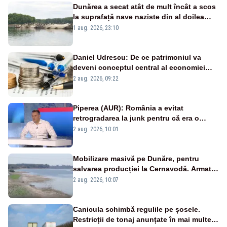
Dunărea a secat atât de mult încât a scos
la suprafață nave naziste din al doilea
război mondial
1 aug. 2026, 23:10
Daniel Udrescu: De ce patrimoniul va
deveni conceptul central al economiei
viitoare?
2 aug. 2026, 09:22
Piperea (AUR): România a evitat
retrogradarea la junk pentru că era o
catastrofă pentru bănci și fondurile de
2 aug. 2026, 10:01
pensii
Mobilizare masivă pe Dunăre, pentru
salvarea producției la Cernavodă. Armata
va detona o stâncă și va devia apa
2 aug. 2026, 10:07
fluviului - IMAGINI AERIENE
Canicula schimbă regulile pe șosele.
Restricții de tonaj anunțate în mai multe