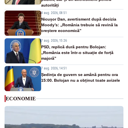
autorități
8 aug. 2026, 08:51
Nicușor Dan, avertisment după decizia
Moody’s: „România trebuie să revină la
creștere economică”
7 aug. 2026, 15:26
PSD, replică dură pentru Bolojan:
„România este într-o situație de forță
majoră”
7 aug. 2026, 14:51
Ședința de guvern se amână pentru ora
15:00. Bolojan nu a obținut toate avizele
ECONOMIE