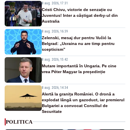
8 aug. 2026, 17:31
Cristi Chivu, victorie de senzație cu
Juventus! Inter a câștigat derby-ul din
Australia
8 aug. 2026, 16:39
Zelenski, mesaj dur pentru Vučić la
Belgrad: „Ucraina nu are timp pentru
scepticism”
8 aug. 2026, 15:42
Mutare importantă în Ungaria. Pe cine
vrea Péter Magyar la președinție
8 aug. 2026, 14:34
Alertă la granița României. O dronă a
explodat lângă un gazoduct, iar premierul
Bulgariei a convocat Consiliul de
Securitate
POLITICA