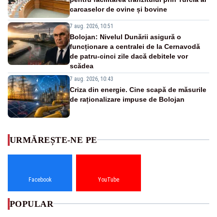
carcaselor de ovine și bovine
7 aug. 2026, 10:51
Bolojan: Nivelul Dunării asigură o
funcționare a centralei de la Cernavodă
de patru-cinci zile dacă debitele vor
scădea
7 aug. 2026, 10:43
Criza din energie. Cine scapă de măsurile
de raționalizare impuse de Bolojan
URMĂREȘTE-NE PE
Facebook
YouTube
POPULAR