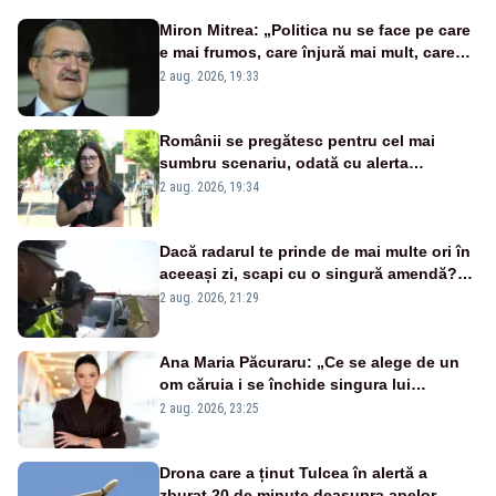
Miron Mitrea: „Politica nu se face pe care
e mai frumos, care înjură mai mult, care
țipă mai tare, ci pe proiecte”
2 aug. 2026, 19:33
Românii se pregătesc pentru cel mai
sumbru scenariu, odată cu alerta
energetică
2 aug. 2026, 19:34
Dacă radarul te prinde de mai multe ori în
aceeași zi, scapi cu o singură amendă?
Ce spune legea
2 aug. 2026, 21:29
Ana Maria Păcuraru: „Ce se alege de un
om căruia i se închide singura lui
portiță?”
2 aug. 2026, 23:25
Drona care a ținut Tulcea în alertă a
zburat 20 de minute deasupra apelor