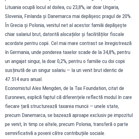
Lituania ocupă locul al doilea, cu 23,8%, iar doar Ungaria,
Slovenia, Finlanda și Danemarca mai depășesc pragul de 20%.
În Grecia și Polonia, venitul net al acestor familii depășește
chiar salariul brut, datorită alocațiilor și facilităților fiscale
acordate pentru copii. Cel mai mare contrast se înregistrează
în Germania, unde ponderea taxelor scade de la 34,8%, pentru
un angajat singur, la doar 0,2%, pentru o familie cu doi copii
susținută de un singur salariu — la un venit brut identic de
47.514 euro anual.
Economistul Alex Mengden, de la Tax Foundation, citat de
Euronews, explică faptul că diferențele reflectă modul în care
fiecare țară structurează taxarea muncii — unele state,
precum Danemarca, se bazează aproape exclusiv pe impozitul
pe venit, în timp ce altele, precum Polonia, transferă o parte
semnificativă a poverii către contribuțiile sociale.