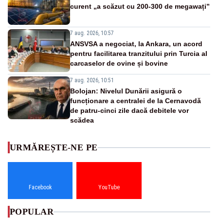
curent „a scăzut cu 200-300 de megawați”
7 aug. 2026, 10:57
ANSVSA a negociat, la Ankara, un acord
pentru facilitarea tranzitului prin Turcia al
carcaselor de ovine și bovine
7 aug. 2026, 10:51
Bolojan: Nivelul Dunării asigură o
funcționare a centralei de la Cernavodă
de patru-cinci zile dacă debitele vor
scădea
URMĂREȘTE-NE PE
Facebook
YouTube
POPULAR