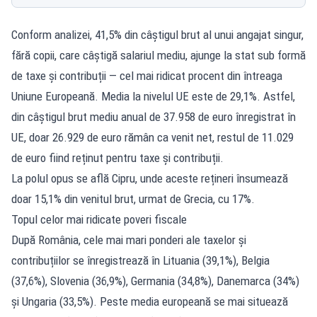
Conform analizei, 41,5% din câștigul brut al unui angajat singur,
fără copii, care câștigă salariul mediu, ajunge la stat sub formă
de taxe și contribuții — cel mai ridicat procent din întreaga
Uniune Europeană. Media la nivelul UE este de 29,1%. Astfel,
din câștigul brut mediu anual de 37.958 de euro înregistrat în
UE, doar 26.929 de euro rămân ca venit net, restul de 11.029
de euro fiind reținut pentru taxe și contribuții.
La polul opus se află Cipru, unde aceste rețineri însumează
doar 15,1% din venitul brut, urmat de Grecia, cu 17%.
Topul celor mai ridicate poveri fiscale
După România, cele mai mari ponderi ale taxelor și
contribuțiilor se înregistrează în Lituania (39,1%), Belgia
(37,6%), Slovenia (36,9%), Germania (34,8%), Danemarca (34%)
și Ungaria (33,5%). Peste media europeană se mai situează