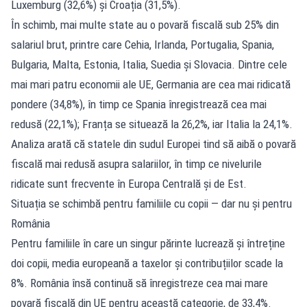
Luxemburg (32,6%) și Croația (31,5%).
În schimb, mai multe state au o povară fiscală sub 25% din
salariul brut, printre care Cehia, Irlanda, Portugalia, Spania,
Bulgaria, Malta, Estonia, Italia, Suedia și Slovacia. Dintre cele
mai mari patru economii ale UE, Germania are cea mai ridicată
pondere (34,8%), în timp ce Spania înregistrează cea mai
redusă (22,1%); Franța se situează la 26,2%, iar Italia la 24,1%.
Analiza arată că statele din sudul Europei tind să aibă o povară
fiscală mai redusă asupra salariilor, în timp ce nivelurile
ridicate sunt frecvente în Europa Centrală și de Est.
Situația se schimbă pentru familiile cu copii — dar nu și pentru
România
Pentru familiile în care un singur părinte lucrează și întreține
doi copii, media europeană a taxelor și contribuțiilor scade la
8%. România însă continuă să înregistreze cea mai mare
povară fiscală din UE pentru această categorie, de 33,4%.