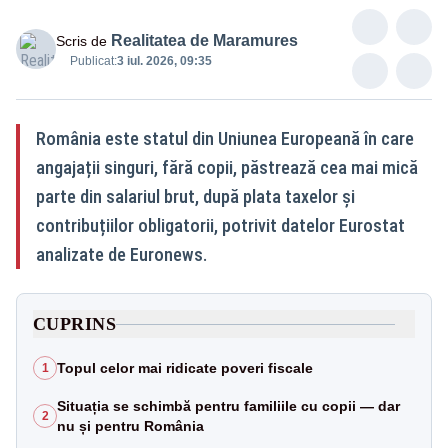
Realitatea de Maramures
Scris de
Publicat:
3 iul. 2026, 09:35
România este statul din Uniunea Europeană în care
angajații singuri, fără copii, păstrează cea mai mică
parte din salariul brut, după plata taxelor și
contribuțiilor obligatorii, potrivit datelor Eurostat
analizate de Euronews.
CUPRINS
Topul celor mai ridicate poveri fiscale
1
Situația se schimbă pentru familiile cu copii — dar
2
nu și pentru România