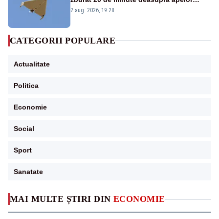
României. Au fost ridicate două F-16
2 aug. 2026, 19:28
CATEGORII POPULARE
Actualitate
Politica
Economie
Social
Sport
Sanatate
MAI MULTE ȘTIRI DIN
ECONOMIE