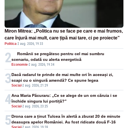
Miron Mitrea: „Politica nu se face pe care e mai frumos,
care înjură mai mult, care țipă mai tare, ci pe proiecte”
Politica
·
2 aug. 2026, 19:33
2
Românii se pregătesc pentru cel mai sumbru
scenariu, odată cu alerta energetică
Economie
-
2 aug. 2026, 19:34
3
Dacă radarul te prinde de mai multe ori în aceeași zi,
scapi cu o singură amendă? Ce spune legea
Social
-
2 aug. 2026, 21:29
4
Ana Maria Păcuraru: „Ce se alege de un om căruia i se
închide singura lui portiță?”
Social
-
2 aug. 2026, 23:25
5
Drona care a ținut Tulcea în alertă a zburat 20 de minute
deasupra apelor României. Au fost ridicate două F-16
Social
-
2 aug. 2026, 19:28