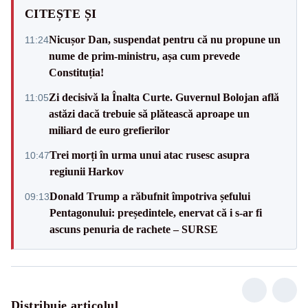
CITEȘTE ȘI
Nicușor Dan, suspendat pentru că nu propune un
11:24
nume de prim-ministru, așa cum prevede
Constituția!
Zi decisivă la Înalta Curte. Guvernul Bolojan află
11:05
astăzi dacă trebuie să plătească aproape un
miliard de euro grefierilor
Trei morți în urma unui atac rusesc asupra
10:47
regiunii Harkov
Donald Trump a răbufnit împotriva șefului
09:13
Pentagonului: președintele, enervat că i s-ar fi
ascuns penuria de rachete – SURSE
Distribuie articolul