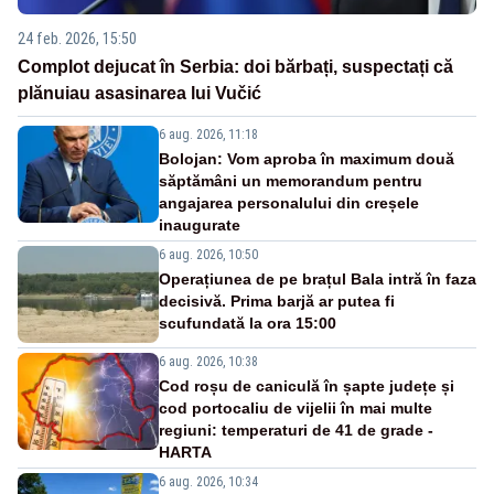
24 feb. 2026, 15:50
Complot dejucat în Serbia: doi bărbați, suspectați că
plănuiau asasinarea lui Vučić
6 aug. 2026, 11:18
Bolojan: Vom aproba în maximum două
săptămâni un memorandum pentru
angajarea personalului din creșele
inaugurate
6 aug. 2026, 10:50
Operațiunea de pe brațul Bala intră în faza
decisivă. Prima barjă ar putea fi
scufundată la ora 15:00
6 aug. 2026, 10:38
Cod roșu de caniculă în șapte județe și
cod portocaliu de vijelii în mai multe
regiuni: temperaturi de 41 de grade -
HARTA
6 aug. 2026, 10:34