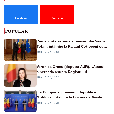
Facebook
YouTube
POPULAR
Prima vizită externă a premierului Vasile
Tofan: întâlnire la Palatul Cotroceni cu
președintele Nicușor Dan
30 iul. 2026, 13:06
Veronica Grosu (deputat AUR): „Atacul
cibernetic asupra Registrului
Proprietăților transmite un semnal de
30 iul. 2026, 13:10
neîncredere investitorilor”
Ilie Bolojan și premierul Republicii
Moldova, întâlnire la București. Vasile
Tofan, primit cu onoruri militare
30 iul. 2026, 13:36