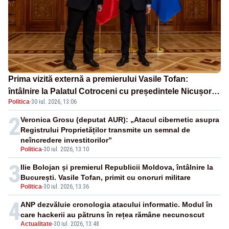
Prima vizită externă a premierului Vasile Tofan:
întâlnire la Palatul Cotroceni cu președintele Nicușor
Politica
·
30 iul. 2026, 13:06
Dan
2
Veronica Grosu (deputat AUR): „Atacul cibernetic asupra
Registrului Proprietăților transmite un semnal de
neîncredere investitorilor”
Politica
-
30 iul. 2026, 13:10
3
Ilie Bolojan și premierul Republicii Moldova, întâlnire la
București. Vasile Tofan, primit cu onoruri militare
Politica
-
30 iul. 2026, 13:36
4
ANP dezvăluie cronologia atacului informatic. Modul în
care hackerii au pătruns în rețea rămâne necunoscut
Actualitate
-
30 iul. 2026, 13:48