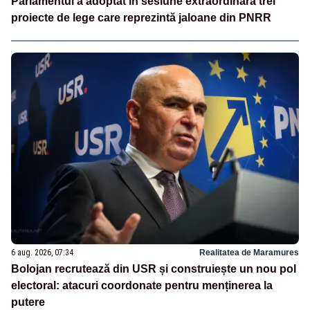
Parlamentul a adoptat în sesiune extraordinară trei
proiecte de lege care reprezintă jaloane din PNRR
6 aug. 2026, 07:34
Realitatea de Maramures
Bolojan recrutează din USR și construiește un nou pol
electoral: atacuri coordonate pentru menținerea la
putere