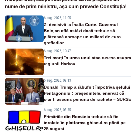
nume de prim-ministru, așa cum prevede Constituția!
6 aug. 2026, 11:05
Zi decisivă la Înalta Curte. Guvernul
Bolojan află astăzi dacă trebuie să
plătească aproape un miliard de euro
grefierilor
6 aug. 2026, 10:47
Trei morți în urma unui atac rusesc asupra
regiunii Harkov
6 aug. 2026, 09:13
Donald Trump a răbufnit împotriva șefului
Pentagonului: președintele, enervat că i
s-ar fi ascuns penuria de rachete – SURSE
6 aug. 2026, 08:35
Primăriile din România trebuie să fie
înrolate în platforma ghiseul.ro până pe
25 august