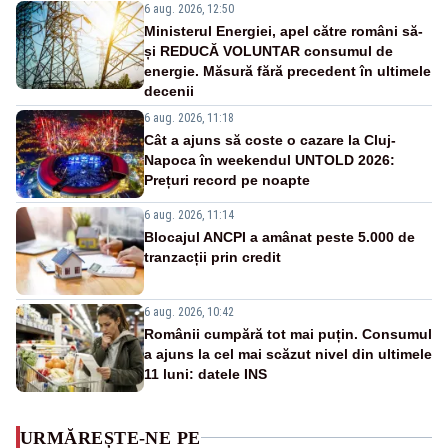
6 aug. 2026, 12:50
Ministerul Energiei, apel către români să-
și REDUCĂ VOLUNTAR consumul de
energie. Măsură fără precedent în ultimele
decenii
6 aug. 2026, 11:18
Cât a ajuns să coste o cazare la Cluj-
Napoca în weekendul UNTOLD 2026:
Prețuri record pe noapte
6 aug. 2026, 11:14
Blocajul ANCPI a amânat peste 5.000 de
tranzacții prin credit
6 aug. 2026, 10:42
Românii cumpără tot mai puțin. Consumul
a ajuns la cel mai scăzut nivel din ultimele
11 luni: datele INS
URMĂREȘTE-NE PE