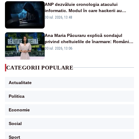
ANP dezvăluie cronologia atacului
informatic. Modul în care hackerii au
pătruns în rețea rămâne necunoscut
30 iul. 2026, 13:48
Ana Maria Păcuraru explică sondajul
privind cheltuielile de înarmare: Românii
cer transparență în achiziții și un echilibru
30 iul. 2026, 13:06
între partenerii externi
CATEGORII POPULARE
Actualitate
Politica
Economie
Social
Sport