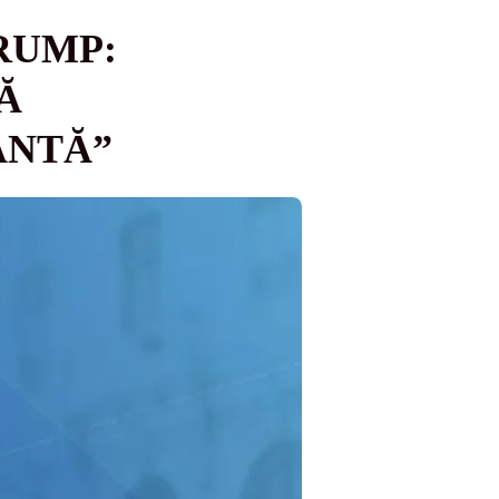
RUMP:
Ă
ANTĂ”