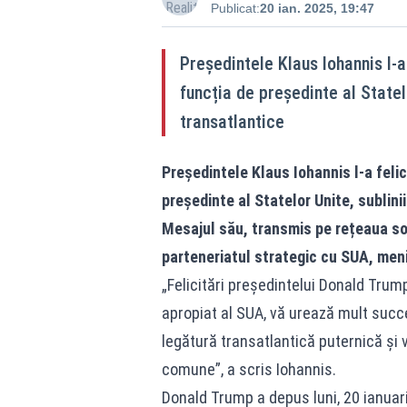
Publicat:
20 ian. 2025, 19:47
Președintele Klaus Iohannis l-a
funcția de președinte al Statelo
transatlantice
Președintele Klaus Iohannis l-a feli
președinte al Statelor Unite, sublini
Mesajul său, transmis pe rețeaua so
parteneriatul strategic cu SUA, meni
„Felicitări președintelui Donald Trum
apropiat al SUA, vă urează mult suc
legătură transatlantică puternică și vi
comune”, a scris Iohannis.
Donald Trump a depus luni, 20 ianuar