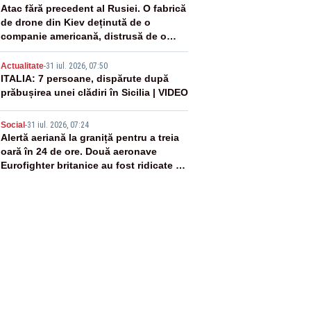
3
Atac fără precedent al Rusiei. O fabrică
de drone din Kiev deținută de o
companie americană, distrusă de o
rachetă rusească
4
Actualitate
-
31 iul. 2026, 07:50
ITALIA: 7 persoane, dispărute după
prăbușirea unei clădiri în Sicilia | VIDEO
5
Social
-
31 iul. 2026, 07:24
Alertă aeriană la graniță pentru a treia
oară în 24 de ore. Două aeronave
Eurofighter britanice au fost ridicate de
la sol