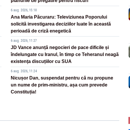
planurile de pregătire pentru riscuri
6 aug. 2026, 15:18
Ana Maria Păcuraru: Televiziunea Poporului
solicită investigarea deciziilor luate în această
perioadă de criză enegetică
6 aug. 2026, 11:27
JD Vance anunță negocieri de pace dificile și
îndelungate cu Iranul, în timp ce Teheranul neagă
existența discuțiilor cu SUA
6 aug. 2026, 11:24
Nicușor Dan, suspendat pentru că nu propune
un nume de prim-ministru, așa cum prevede
Constituția!