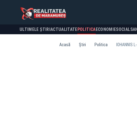
ULTIMELE ȘTIRI
ACTUALITATE
POLITICA
ECONOMIE
SOCIAL
SA
Acasă
Știri
Politica
IOHANNIS L