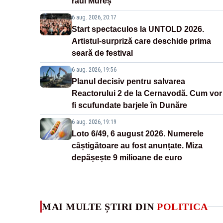
râul Mureș
6 aug. 2026, 20:17
Start spectaculos la UNTOLD 2026.
Artistul-surpriză care deschide prima
seară de festival
6 aug. 2026, 19:56
Planul decisiv pentru salvarea
Reactorului 2 de la Cernavodă. Cum vor
fi scufundate barjele în Dunăre
6 aug. 2026, 19:19
Loto 6/49, 6 august 2026. Numerele
câștigătoare au fost anunțate. Miza
depășește 9 milioane de euro
MAI MULTE ȘTIRI DIN
POLITICA