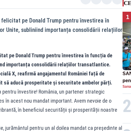
CE
1
 felicitat pe Donald Trump pentru învestirea în
r Unite, subliniind importanța consolidării relațiilor
citat pe Donald Trump pentru învestirea în funcția de
ind importanța consolidării relațiilor transatlantice.
cială X, reafirmă angajamentul României față de
SAN
pent
t să aducă prosperitate și securitate ambelor părți.
Sana
proi
p pentru învestire! România, un partener strategic
ces în acest nou mandat important. Avem nevoie de o
brantă, în beneficiul securității și prosperității noastre
ie, jurământul pentru un al doilea mandat ca președinte al