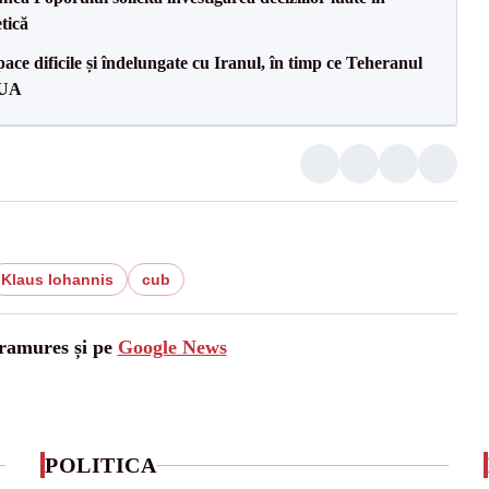
tică
ce dificile și îndelungate cu Iranul, în timp ce Teheranul
SUA
Klaus Iohannis
cub
aramures și pe
Google News
POLITICA