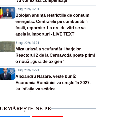
Nu vor exista compensații
6 aug. 2026, 15:33
Bolojan anunță restricțiile de consum
energetic. Centralele pe combustibili
fosili, repornite. La ore de vârf se va
apela la importuri - LIVE TEXT
6 aug. 2026, 15:24
Miza uriașă a scufundării barjelor.
Reactorul 2 de la Cernavodă poate primi
o nouă „gură de oxigen”
6 aug. 2026, 15:23
Alexandru Nazare, veste bună:
Economia României va crește în 2027,
iar inflația va scădea
URMĂREȘTE-NE PE