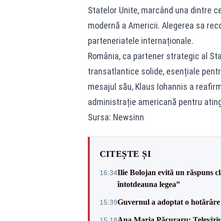
Statelor Unite, marcând una dintre ce
modernă a Americii. Alegerea sa rec
parteneriatele internaționale.
România, ca partener strategic al Sta
transatlantice solide, esențiale pentr
mesajul său, Klaus Iohannis a reafir
administrație americană pentru atin
Sursa: Newsinn
CITEȘTE ȘI
Ilie Bolojan evită un răspuns c
16:34
întotdeauna legea”
Guvernul a adoptat o hotărâre 
15:39
Ana Maria Păcuraru: Televiziune
15:18