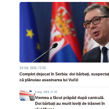
24 feb. 2026, 15:50
Complot dejucat în Serbia: doi bărbați, suspectaț
că plănuiau asasinarea lui Vučić
6 aug. 2026, 21:39
Vremea a făcut prăpăd după caniculă.
Doi bărbați au murit loviți de trăsnet în