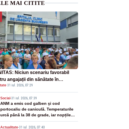
LE MAI CITITE
ITAS: Niciun scenariu favorabil
ru angajații din sănătate în
tate
·
31 iul. 2026, 07:29
ectul Legii salarizării
2
Social
-
31 iul. 2026, 07:39
ANM a emis cod galben și cod
portocaliu de caniculă. Temperaturile
urcă până la 38 de grade, iar nopțile
devin tropicale
Actualitate
-
31 iul. 2026, 07:40