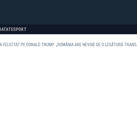
NATATE
SPORT
-A FELICITAT PE DONALD TRUMP: „ROMÂNIA ARE NEVOIE DE O LEGĂTURĂ TRANS