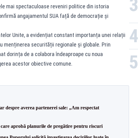
le mai spectaculoase reveniri politice din istoria
onfirmă angajamentul SUA față de democrație și
telor Unite, a evidențiat constant importanța unei relații
u menținerea securității regionale și globale. Prin
mat dorința de a colabora îndeaproape cu noua
gerea acestor obiective comune.
lar despre averea partenerei sale: „Am respectat
care aprobă planurile de pregătire pentru riscuri
a Poporului solicită investigarea deciziilor luate în