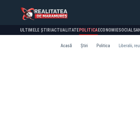
ULTIMELE ȘTIRI
ACTUALITATE
POLITICA
ECONOMIE
SOCIAL
SA
Acasă
Știri
Politica
Liberalii, r