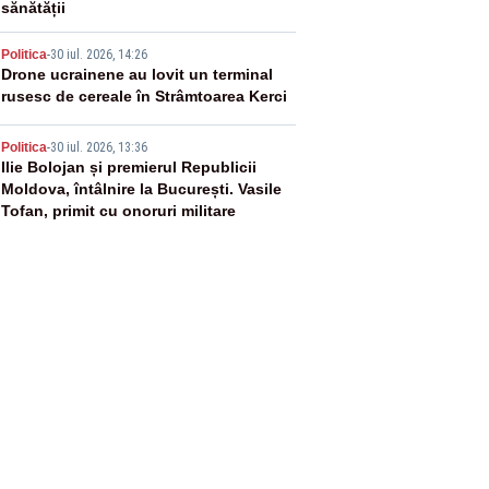
sănătății
4
Politica
-
30 iul. 2026, 14:26
Drone ucrainene au lovit un terminal
rusesc de cereale în Strâmtoarea Kerci
5
Politica
-
30 iul. 2026, 13:36
Ilie Bolojan și premierul Republicii
Moldova, întâlnire la București. Vasile
Tofan, primit cu onoruri militare