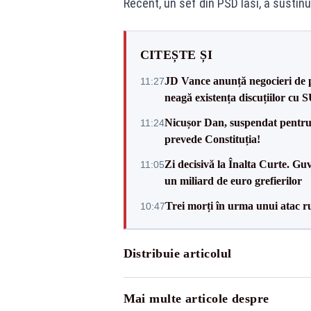
Recent, un sef din PSD Iasi, a sustinu
CITEȘTE ȘI
JD Vance anunță negocieri de pa
11:27
neagă existența discuțiilor cu 
Nicușor Dan, suspendat pentru
11:24
prevede Constituția!
Zi decisivă la Înalta Curte. Gu
11:05
un miliard de euro grefierilor
Trei morți în urma unui atac r
10:47
Distribuie articolul
Mai multe articole despre