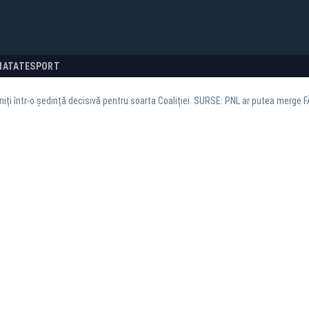
NATATE
SPORT
euniți într-o ședință decisivă pentru soarta Coaliției. SURSE: PNL ar putea merge 