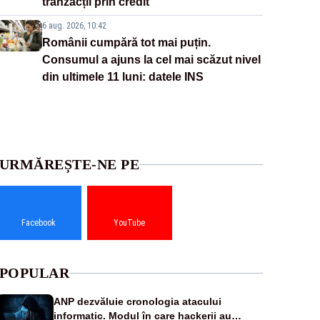
tranzacții prin credit
6 aug. 2026, 10:42
Românii cumpără tot mai puțin.
Consumul a ajuns la cel mai scăzut nivel
din ultimele 11 luni: datele INS
URMĂREȘTE-NE PE
Facebook
YouTube
POPULAR
ANP dezvăluie cronologia atacului
informatic. Modul în care hackerii au