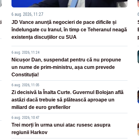
6 aug. 2026, 11:27
i
JD Vance anunță negocieri de pace dificile și
îndelungate cu Iranul, în timp ce Teheranul neagă
existența discuțiilor cu SUA
6 aug. 2026, 11:24
Nicușor Dan, suspendat pentru că nu propune
un nume de prim-ministru, așa cum prevede
Constituția!
6 aug. 2026, 11:05
Zi decisivă la Înalta Curte. Guvernul Bolojan află
astăzi dacă trebuie să plătească aproape un
miliard de euro grefierilor
6 aug. 2026, 10:47
Trei morți în urma unui atac rusesc asupra
regiunii Harkov