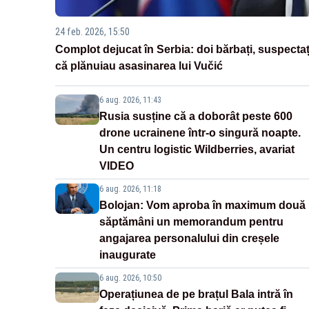
24 feb. 2026, 15:50
Complot dejucat în Serbia: doi bărbați, suspectaț
că plănuiau asasinarea lui Vučić
6 aug. 2026, 11:43
Rusia susține că a doborât peste 600
drone ucrainene într-o singură noapte.
Un centru logistic Wildberries, avariat
VIDEO
6 aug. 2026, 11:18
Bolojan: Vom aproba în maximum două
săptămâni un memorandum pentru
angajarea personalului din creșele
inaugurate
6 aug. 2026, 10:50
Operațiunea de pe brațul Bala intră în