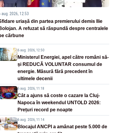
6 aug. 2026, 12:53
Sfidare uriașă din partea premierului demis Ilie
Bolojan. A refuzat să răspundă despre centralele
pe cărbune
6 aug. 2026, 12:50
Ministerul Energiei, apel către români să-
și REDUCĂ VOLUNTAR consumul de
energie. Măsură fără precedent în
ultimele decenii
6 aug. 2026, 11:18
Cât a ajuns să coste o cazare la Cluj-
Napoca în weekendul UNTOLD 2026:
Prețuri record pe noapte
6 aug. 2026, 11:14
Blocajul ANCPI a amânat peste 5.000 de