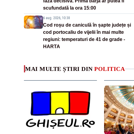
faza decisivă. Prima barjă ar putea fi
scufundată la ora 15:00
6 aug. 2026, 10:38
Cod roșu de caniculă în șapte județe și
cod portocaliu de vijelii în mai multe
regiuni: temperaturi de 41 de grade -
HARTA
MAI MULTE ȘTIRI DIN
POLITICA