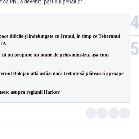
t ca PNL a devenit "partidul penalilor".
ce dificile și îndelungate cu Iranul, în timp ce Teheranul
SUA
 că nu propune un nume de prim-ministru, așa cum
vernul Bolojan află astăzi dacă trebuie să plătească aproape
usesc asupra regiunii Harkov