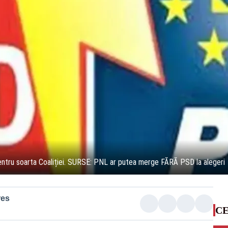
ă pentru soarta Coaliției. SURSE: PNL ar putea merge FĂRĂ PSD la alegeri
res
CE