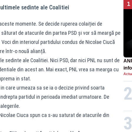
1
ultimele sedinte ale Coalitiei
n aceste momente. Se decide ruperea colaiției de
u săturat de atacurile din partea PSD și vor să meargă pe
. Voci din interiorul partidului condus de Nicolae Ciucă
e într-o nouă alianță.
 sedinte ale Coalitiei. Nici PSD, dar nici PNL nu sunt de
ANP
inf
entiale din acest an. Mai exact, PNL vrea sa mearga cu
Actua
păt
uprema in stat.
in care urmeaza sa se ia o decizie privind soarta
va indrepta partidul in perioada imediat urmatoare. De
alegerile.
L Nicolae Ciuca spun ca s-au saturat de atacurile din