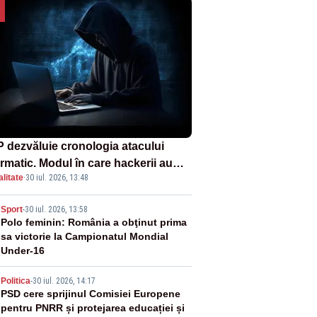
 dezvăluie cronologia atacului
ormatic. Modul în care hackerii au
litate
·
30 iul. 2026, 13:48
runs în rețea rămâne necunoscut
2
Sport
-
30 iul. 2026, 13:58
Polo feminin: România a obţinut prima
sa victorie la Campionatul Mondial
Under-16
3
Politica
-
30 iul. 2026, 14:17
PSD cere sprijinul Comisiei Europene
pentru PNRR și protejarea educației și