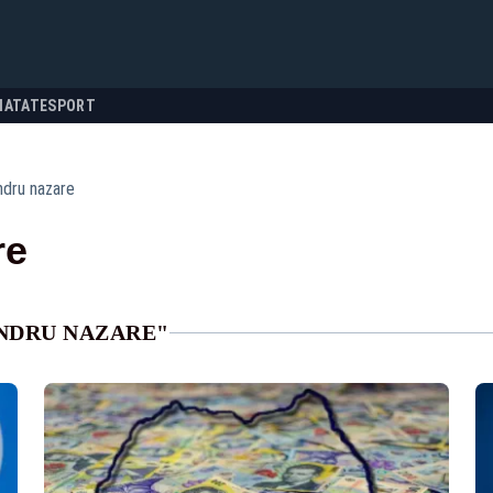
NATATE
SPORT
ndru nazare
re
NDRU NAZARE"