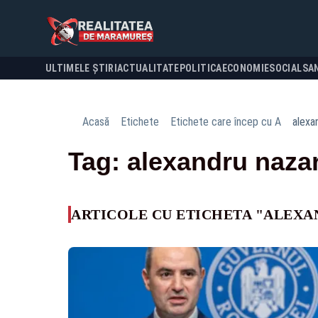
ULTIMELE ȘTIRI
ACTUALITATE
POLITICA
ECONOMIE
SOCIAL
SA
Acasă
Etichete
Etichete care încep cu A
alexa
Tag: alexandru naza
ARTICOLE CU ETICHETA "ALEXA