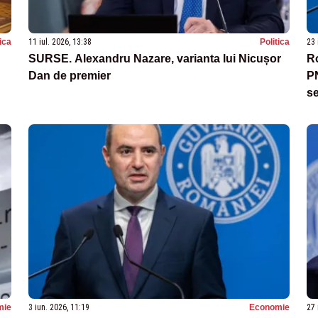
tica
11 iul. 2026, 13:38
Politica
23 
SURSE. Alexandru Nazare, varianta lui Nicușor
Ro
Dan de premier
PN
se
su
mie
3 iun. 2026, 11:19
Economie
27 