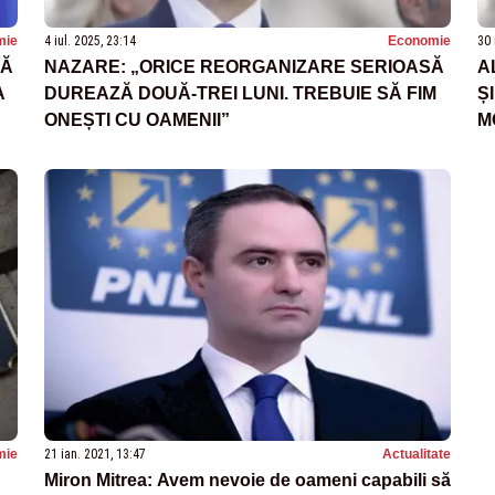
mie
4 iul. 2025, 23:14
Economie
30 
CĂ
NAZARE: „ORICE REORGANIZARE SERIOASĂ
A
A
DUREAZĂ DOUĂ-TREI LUNI. TREBUIE SĂ FIM
Ș
ONEȘTI CU OAMENII”
M
mie
21 ian. 2021, 13:47
Actualitate
Miron Mitrea: Avem nevoie de oameni capabili să