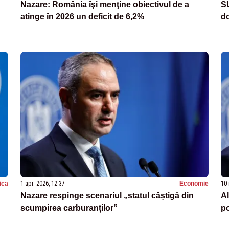
Nazare: România îşi menţine obiectivul de a
S
atinge în 2026 un deficit de 6,2%
do
tica
1 apr. 2026, 12:37
Economie
10 
Nazare respinge scenariul „statul câștigă din
Al
scumpirea carburanților”
po