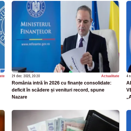
ate
29 dec. 2025, 20:20
Actualitate
4 n
România intră în 2026 cu finanțe consolidate:
A
deficit în scădere și venituri record, spune
V
Nazare
„
B