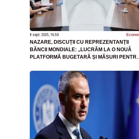
8 sept. 2025, 16:50
Econo
NAZARE, DISCUȚII CU REPREZENTANȚII
BĂNCII MONDIALE: „LUCRĂM LA O NOUĂ
PLATFORMĂ BUGETARĂ ȘI MĂSURI PENTR
SIMPLIFICAREA BIROCRAȚIEI”