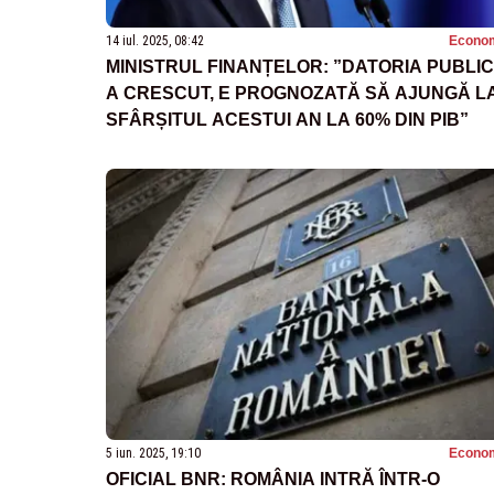
14 iul. 2025, 08:42
Econo
MINISTRUL FINANȚELOR: ”DATORIA PUBLI
A CRESCUT, E PROGNOZATĂ SĂ AJUNGĂ L
SFÂRȘITUL ACESTUI AN LA 60% DIN PIB”
5 iun. 2025, 19:10
Econo
OFICIAL BNR: ROMÂNIA INTRĂ ÎNTR-O