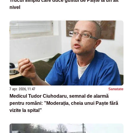
Trucul simplu care duce gustul de Paște la un alt
nivel
7 apr. 2026, 11:47
Sanatate
Medicul Tudor Ciuhodaru, semnal de alarmă
pentru români: ”Moderația, cheia unui Paște fără
vizite la spital”