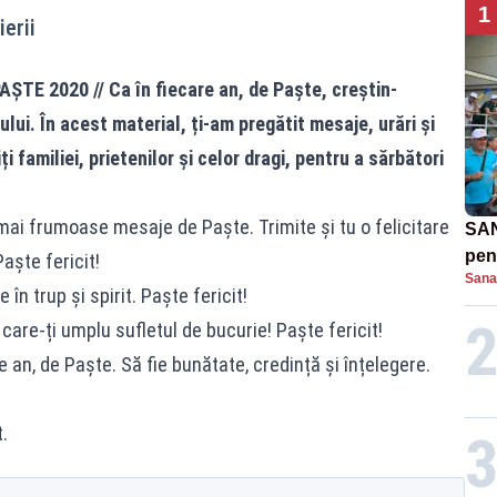
1
erii
TE 2020 // Ca în fiecare an, de Paște, creștin-
ui. În acest material, ți-am pregătit mesaje, urări și
ți familiei, prietenilor și celor dragi, pentru a sărbători
mai frumoase mesaje de Paște. Trimite și tu o felicitare
SAN
pent
aște fericit!
Sana
proi
 în trup și spirit. Paște fericit!
care-ți umplu sufletul de bucurie! Paște fericit!
 an, de Paște. Să fie bunătate, credință și înțelegere.
.