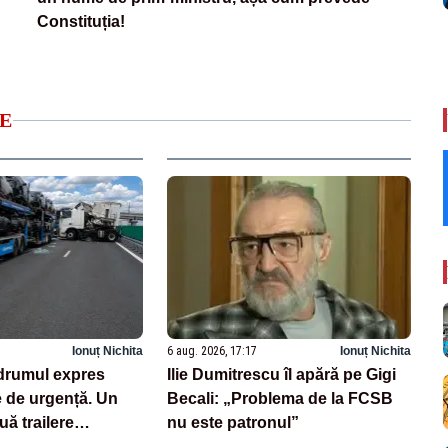
Constituția!
E
Ionuț Nichita
6 aug. 2026, 17:17
Ionuț Nichita
drumul expres
Ilie Dumitrescu îl apără pe Gigi
e de urgență. Un
Becali: „Problema de la FCSB
uă trailere
nu este patronul”
 mașini