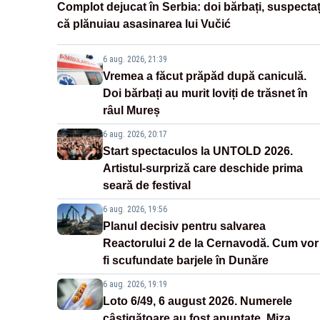
Complot dejucat în Serbia: doi bărbați, suspectaț
că plănuiau asasinarea lui Vučić
6 aug. 2026, 21:39
Vremea a făcut prăpăd după caniculă.
Doi bărbați au murit loviți de trăsnet în
râul Mureș
6 aug. 2026, 20:17
Start spectaculos la UNTOLD 2026.
Artistul-surpriză care deschide prima
seară de festival
6 aug. 2026, 19:56
Planul decisiv pentru salvarea
Reactorului 2 de la Cernavodă. Cum vor
fi scufundate barjele în Dunăre
6 aug. 2026, 19:19
Loto 6/49, 6 august 2026. Numerele
câștigătoare au fost anunțate. Miza