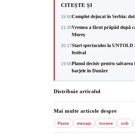
CITEȘTE ȘI
Complot dejucat în Serbia: doi 
15:50
Vremea a făcut prăpăd după cani
21:39
Mureș
Start spectaculos la UNTOLD 20
20:17
festival
Planul decisiv pentru salvarea
19:56
barjele în Dunăre
Distribuie articolul
Mai multe articole despre
Paste
mesaje
inviere
cub