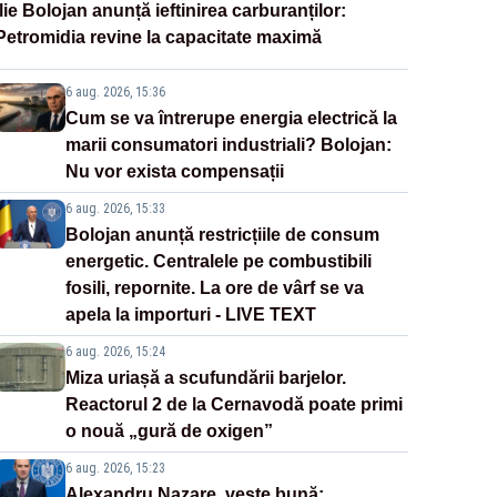
Ilie Bolojan anunță ieftinirea carburanților:
Petromidia revine la capacitate maximă
6 aug. 2026, 15:36
Cum se va întrerupe energia electrică la
marii consumatori industriali? Bolojan:
Nu vor exista compensații
6 aug. 2026, 15:33
Bolojan anunță restricțiile de consum
energetic. Centralele pe combustibili
fosili, repornite. La ore de vârf se va
apela la importuri - LIVE TEXT
6 aug. 2026, 15:24
Miza uriașă a scufundării barjelor.
Reactorul 2 de la Cernavodă poate primi
o nouă „gură de oxigen”
6 aug. 2026, 15:23
Alexandru Nazare, veste bună: