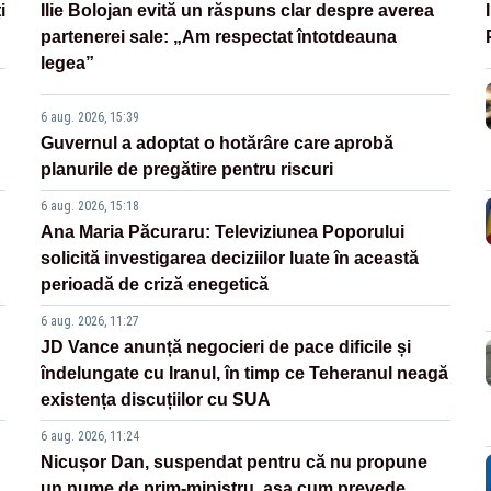
i
Ilie Bolojan evită un răspuns clar despre averea
partenerei sale: „Am respectat întotdeauna
legea”
6 aug. 2026, 15:39
Guvernul a adoptat o hotărâre care aprobă
planurile de pregătire pentru riscuri
6 aug. 2026, 15:18
Ana Maria Păcuraru: Televiziunea Poporului
solicită investigarea deciziilor luate în această
perioadă de criză enegetică
6 aug. 2026, 11:27
JD Vance anunță negocieri de pace dificile și
îndelungate cu Iranul, în timp ce Teheranul neagă
existența discuțiilor cu SUA
6 aug. 2026, 11:24
Nicușor Dan, suspendat pentru că nu propune
un nume de prim-ministru, așa cum prevede