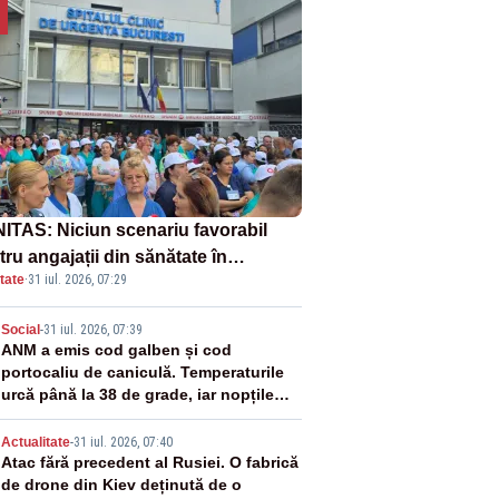
ITAS: Niciun scenariu favorabil
ru angajații din sănătate în
tate
·
31 iul. 2026, 07:29
ectul Legii salarizării
2
Social
-
31 iul. 2026, 07:39
ANM a emis cod galben și cod
portocaliu de caniculă. Temperaturile
urcă până la 38 de grade, iar nopțile
devin tropicale
3
Actualitate
-
31 iul. 2026, 07:40
Atac fără precedent al Rusiei. O fabrică
de drone din Kiev deținută de o