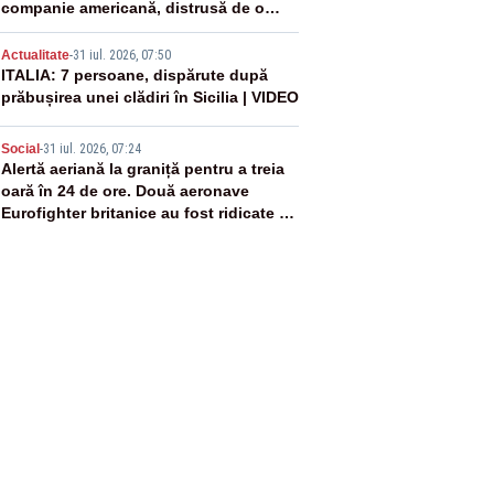
companie americană, distrusă de o
rachetă rusească
4
Actualitate
-
31 iul. 2026, 07:50
ITALIA: 7 persoane, dispărute după
prăbușirea unei clădiri în Sicilia | VIDEO
5
Social
-
31 iul. 2026, 07:24
Alertă aeriană la graniță pentru a treia
oară în 24 de ore. Două aeronave
Eurofighter britanice au fost ridicate de
la sol