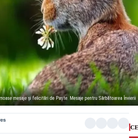
se mesaje și felicitări de Paște. Mesaje pentru Sărbătoarea Învierii
res
CE