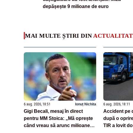
depășește 9 milioane de euro
MAI MULTE ȘTIRI DIN
ACTUALITAT
6 aug. 2026, 18:51
Ionuț Nichita
6 aug. 2026, 18:11
Gigi Becali, mesaj în direct
Accident pe 
pentru MM Stoica: „Mă oprește
după o oprir
când vreau să arunc milioane
TIR a lovit do
pe transferuri”
încărcate cu