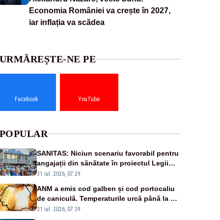
Economia României va crește în 2027,
iar inflația va scădea
URMĂREȘTE-NE PE
Facebook
YouTube
POPULAR
SANITAS: Niciun scenariu favorabil pentru
angajații din sănătate în proiectul Legii
salarizării
31 iul. 2026, 07:29
ANM a emis cod galben și cod portocaliu
de caniculă. Temperaturile urcă până la 38
de grade, iar nopțile devin tropicale
31 iul. 2026, 07:39