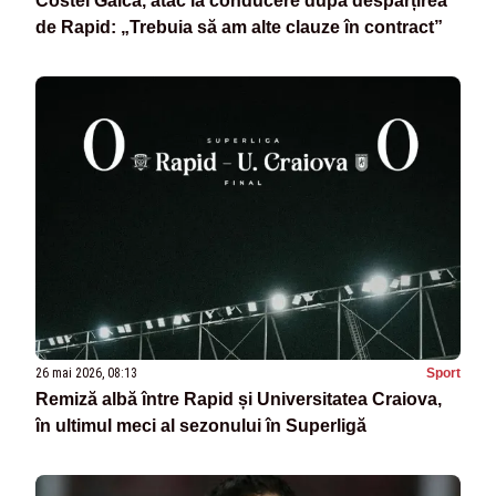
Costel Gâlcă, atac la conducere după despărțirea
de Rapid: „Trebuia să am alte clauze în contract”
26 mai 2026, 08:13
Sport
Remiză albă între Rapid și Universitatea Craiova,
în ultimul meci al sezonului în Superligă