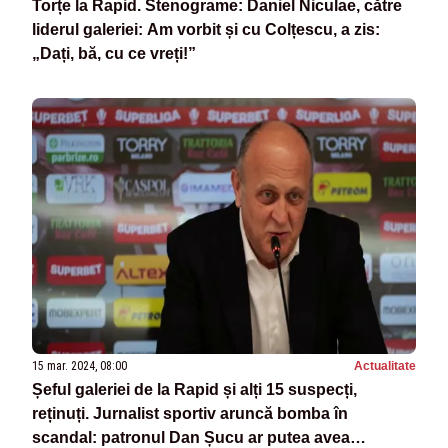
Torțe la Rapid. Stenograme: Daniel Niculae, către
liderul galeriei: Am vorbit și cu Colțescu, a zis:
„Dați, bă, cu ce vreți!”
15 mar. 2024, 08:00
Actualitate
Șeful galeriei de la Rapid și alți 15 suspecți,
reținuți. Jurnalist sportiv aruncă bomba în
scandal: patronul Dan Șucu ar putea avea