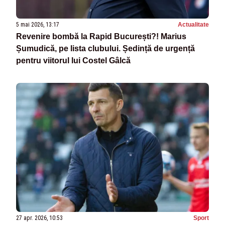
5 mai 2026, 13:17
Actualitate
Revenire bombă la Rapid București?! Marius
Șumudică, pe lista clubului. Ședință de urgență
pentru viitorul lui Costel Gâlcă
27 apr. 2026, 10:53
Sport