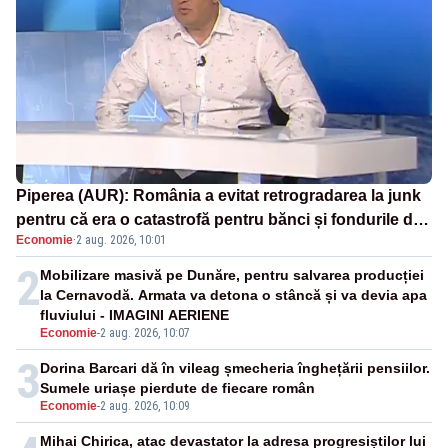
Piperea (AUR): România a evitat retrogradarea la junk
pentru că era o catastrofă pentru bănci și fondurile de
Economie
·
2 aug. 2026, 10:01
pensii
2
Mobilizare masivă pe Dunăre, pentru salvarea producției
la Cernavodă. Armata va detona o stâncă și va devia apa
fluviului - IMAGINI AERIENE
Economie
-
2 aug. 2026, 10:07
3
Dorina Barcari dă în vileag șmecheria înghețării pensiilor.
Sumele uriașe pierdute de fiecare român
Economie
-
2 aug. 2026, 10:09
Mihai Chirica, atac devastator la adresa progresiștilor lui