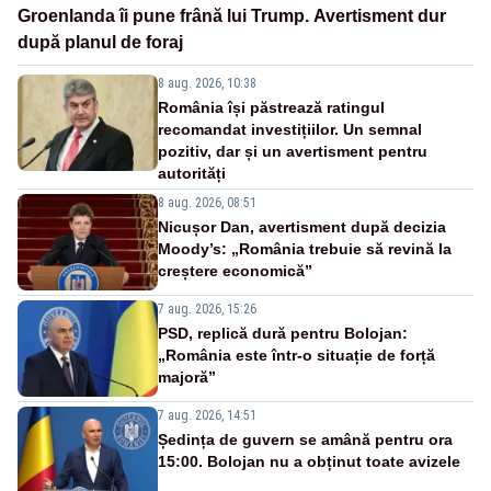
Groenlanda îi pune frână lui Trump. Avertisment dur
după planul de foraj
8 aug. 2026, 10:38
România își păstrează ratingul
recomandat investițiilor. Un semnal
pozitiv, dar și un avertisment pentru
autorități
8 aug. 2026, 08:51
Nicușor Dan, avertisment după decizia
Moody’s: „România trebuie să revină la
creștere economică”
7 aug. 2026, 15:26
PSD, replică dură pentru Bolojan:
„România este într-o situație de forță
majoră”
7 aug. 2026, 14:51
Ședința de guvern se amână pentru ora
15:00. Bolojan nu a obținut toate avizele