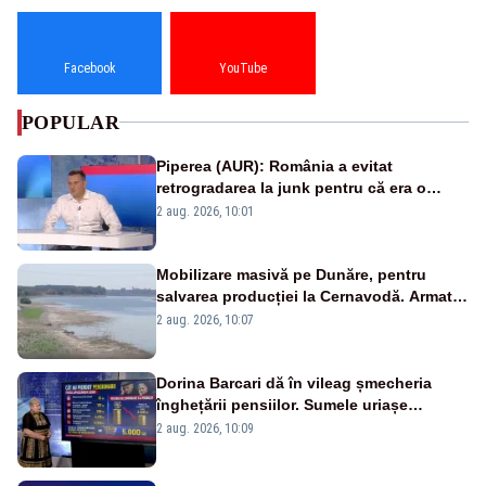
Facebook
YouTube
POPULAR
Piperea (AUR): România a evitat
retrogradarea la junk pentru că era o
catastrofă pentru bănci și fondurile de
2 aug. 2026, 10:01
pensii
Mobilizare masivă pe Dunăre, pentru
salvarea producției la Cernavodă. Armata
va detona o stâncă și va devia apa
2 aug. 2026, 10:07
fluviului - IMAGINI AERIENE
Dorina Barcari dă în vileag șmecheria
înghețării pensiilor. Sumele uriașe
pierdute de fiecare român
2 aug. 2026, 10:09