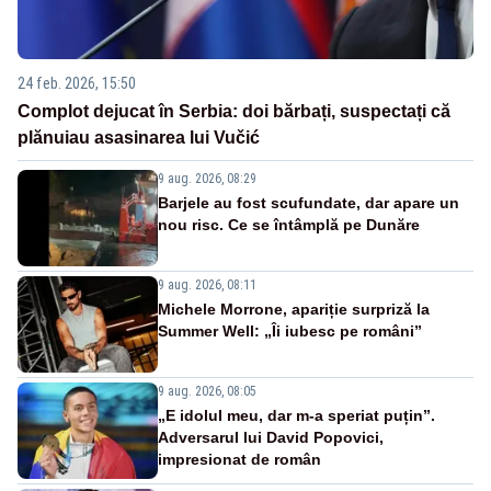
24 feb. 2026, 15:50
Complot dejucat în Serbia: doi bărbați, suspectați că
plănuiau asasinarea lui Vučić
9 aug. 2026, 08:29
Barjele au fost scufundate, dar apare un
nou risc. Ce se întâmplă pe Dunăre
9 aug. 2026, 08:11
Michele Morrone, apariție surpriză la
Summer Well: „Îi iubesc pe români”
9 aug. 2026, 08:05
„E idolul meu, dar m-a speriat puțin”.
Adversarul lui David Popovici,
impresionat de român