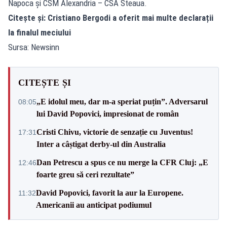
Napoca și CSM Alexandria – CSA Steaua.
Citește și:
Cristiano Bergodi a oferit mai multe declarații
la finalul meciului
Sursa: Newsinn
CITEȘTE ȘI
„E idolul meu, dar m-a speriat puțin”. Adversarul
08:05
lui David Popovici, impresionat de român
Cristi Chivu, victorie de senzație cu Juventus!
17:31
Inter a câștigat derby-ul din Australia
Dan Petrescu a spus ce nu merge la CFR Cluj: „E
12:46
foarte greu să ceri rezultate”
David Popovici, favorit la aur la Europene.
11:32
Americanii au anticipat podiumul