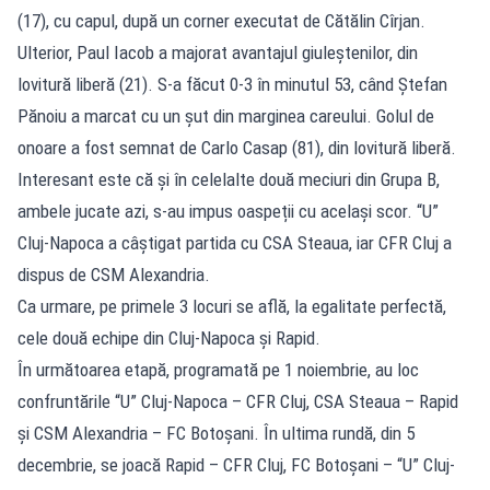
(17), cu capul, după un corner executat de Cătălin Cîrjan.
Ulterior, Paul Iacob a majorat avantajul giuleştenilor, din
lovitură liberă (21). S-a făcut 0-3 în minutul 53, când Ştefan
Pănoiu a marcat cu un şut din marginea careului. Golul de
onoare a fost semnat de Carlo Casap (81), din lovitură liberă.
Interesant este că și în celelalte două meciuri din Grupa B,
ambele jucate azi, s-au impus oaspeții cu același scor. “U”
Cluj-Napoca a câștigat partida cu CSA Steaua, iar CFR Cluj a
dispus de CSM Alexandria.
Ca urmare, pe primele 3 locuri se află, la egalitate perfectă,
cele două echipe din Cluj-Napoca și Rapid.
În următoarea etapă, programată pe 1 noiembrie, au loc
confruntările “U” Cluj-Napoca – CFR Cluj, CSA Steaua – Rapid
și CSM Alexandria – FC Botoșani. În ultima rundă, din 5
decembrie, se joacă Rapid – CFR Cluj, FC Botoșani – “U” Cluj-