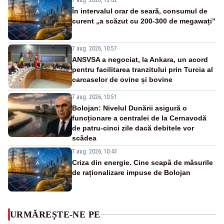
În intervalul orar de seară, consumul de
curent „a scăzut cu 200-300 de megawați”
7 aug. 2026, 10:57
ANSVSA a negociat, la Ankara, un acord
pentru facilitarea tranzitului prin Turcia al
carcaselor de ovine și bovine
7 aug. 2026, 10:51
Bolojan: Nivelul Dunării asigură o
funcționare a centralei de la Cernavodă
de patru-cinci zile dacă debitele vor
scădea
7 aug. 2026, 10:43
Criza din energie. Cine scapă de măsurile
de raționalizare impuse de Bolojan
URMĂREȘTE-NE PE