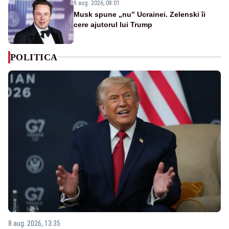
9 aug. 2026, 08:01
Musk spune „nu” Ucrainei. Zelenski îi
cere ajutorul lui Trump
POLITICA
8 aug. 2026, 13:35