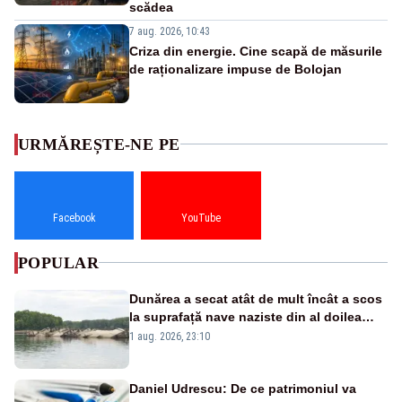
scădea
7 aug. 2026, 10:43
Criza din energie. Cine scapă de măsurile
de raționalizare impuse de Bolojan
URMĂREȘTE-NE PE
Facebook
YouTube
POPULAR
Dunărea a secat atât de mult încât a scos
la suprafață nave naziste din al doilea
război mondial
1 aug. 2026, 23:10
Daniel Udrescu: De ce patrimoniul va