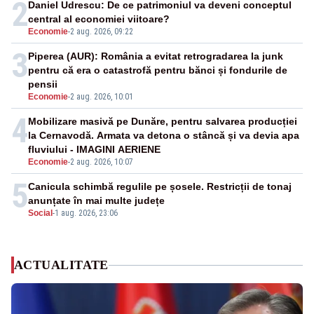
2
Daniel Udrescu: De ce patrimoniul va deveni conceptul
central al economiei viitoare?
Economie
-
2 aug. 2026, 09:22
3
Piperea (AUR): România a evitat retrogradarea la junk
pentru că era o catastrofă pentru bănci și fondurile de
pensii
Economie
-
2 aug. 2026, 10:01
4
Mobilizare masivă pe Dunăre, pentru salvarea producției
la Cernavodă. Armata va detona o stâncă și va devia apa
fluviului - IMAGINI AERIENE
Economie
-
2 aug. 2026, 10:07
5
Canicula schimbă regulile pe șosele. Restricții de tonaj
anunțate în mai multe județe
Social
-
1 aug. 2026, 23:06
ACTUALITATE