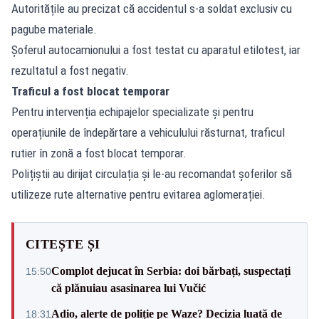
Autoritățile au precizat că accidentul s-a soldat exclusiv cu
pagube materiale.
Șoferul autocamionului a fost testat cu aparatul etilotest, iar
rezultatul a fost negativ.
Traficul a fost blocat temporar
Pentru intervenția echipajelor specializate și pentru
operațiunile de îndepărtare a vehiculului răsturnat, traficul
rutier în zonă a fost blocat temporar.
Polițiștii au dirijat circulația și le-au recomandat șoferilor să
utilizeze rute alternative pentru evitarea aglomerației.
CITEȘTE ȘI
Complot dejucat în Serbia: doi bărbați, suspectați
15:50
că plănuiau asasinarea lui Vučić
Adio, alerte de poliție pe Waze? Decizia luată de
18:31