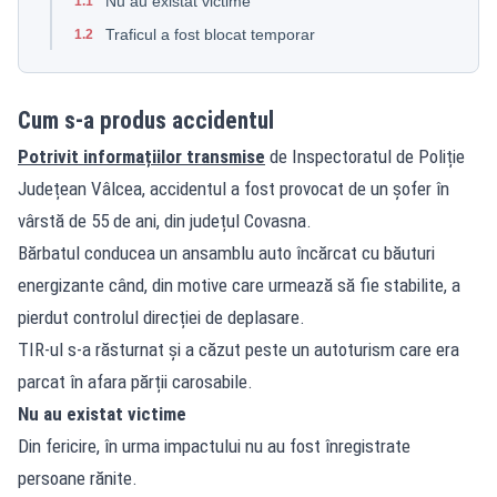
Nu au existat victime
1.1
Traficul a fost blocat temporar
1.2
Cum s-a produs accidentul
Potrivit informațiilor transmise
de Inspectoratul de Poliție
Județean Vâlcea, accidentul a fost provocat de un șofer în
vârstă de 55 de ani, din județul Covasna.
Bărbatul conducea un ansamblu auto încărcat cu băuturi
energizante când, din motive care urmează să fie stabilite, a
pierdut controlul direcției de deplasare.
TIR-ul s-a răsturnat și a căzut peste un autoturism care era
parcat în afara părții carosabile.
Nu au existat victime
Din fericire, în urma impactului nu au fost înregistrate
persoane rănite.