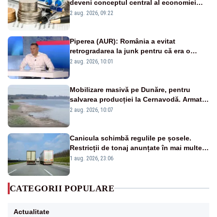
deveni conceptul central al economiei
viitoare?
2 aug. 2026, 09:22
Piperea (AUR): România a evitat
retrogradarea la junk pentru că era o
catastrofă pentru bănci și fondurile de
2 aug. 2026, 10:01
pensii
Mobilizare masivă pe Dunăre, pentru
salvarea producției la Cernavodă. Armata
va detona o stâncă și va devia apa
2 aug. 2026, 10:07
fluviului - IMAGINI AERIENE
Canicula schimbă regulile pe șosele.
Restricții de tonaj anunțate în mai multe
județe
1 aug. 2026, 23:06
CATEGORII POPULARE
Actualitate