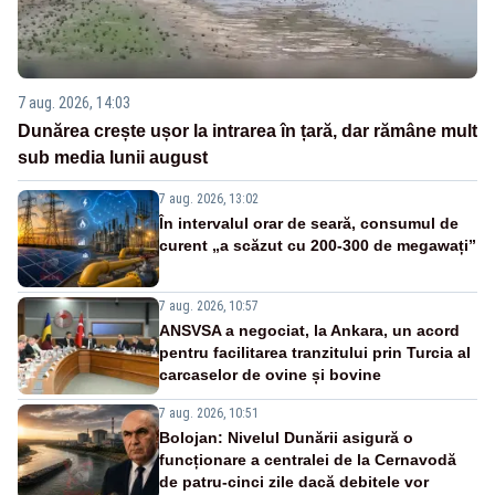
7 aug. 2026, 14:03
Dunărea crește ușor la intrarea în țară, dar rămâne mult
sub media lunii august
7 aug. 2026, 13:02
În intervalul orar de seară, consumul de
curent „a scăzut cu 200-300 de megawați”
7 aug. 2026, 10:57
ANSVSA a negociat, la Ankara, un acord
pentru facilitarea tranzitului prin Turcia al
carcaselor de ovine și bovine
7 aug. 2026, 10:51
Bolojan: Nivelul Dunării asigură o
funcționare a centralei de la Cernavodă
de patru-cinci zile dacă debitele vor