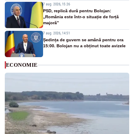
7 aug. 2026, 15:26
PSD, replică dură pentru Bolojan:
„România este într-o situație de forță
majoră”
7 aug. 2026, 14:51
Ședința de guvern se amână pentru ora
15:00. Bolojan nu a obținut toate avizele
ECONOMIE