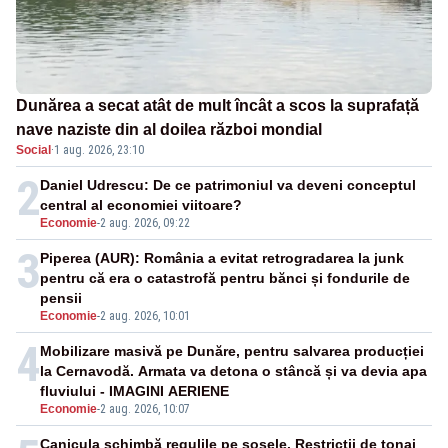
Dunărea a secat atât de mult încât a scos la suprafață
nave naziste din al doilea război mondial
Social
·
1 aug. 2026, 23:10
2
Daniel Udrescu: De ce patrimoniul va deveni conceptul
central al economiei viitoare?
Economie
-
2 aug. 2026, 09:22
3
Piperea (AUR): România a evitat retrogradarea la junk
pentru că era o catastrofă pentru bănci și fondurile de
pensii
Economie
-
2 aug. 2026, 10:01
4
Mobilizare masivă pe Dunăre, pentru salvarea producției
la Cernavodă. Armata va detona o stâncă și va devia apa
fluviului - IMAGINI AERIENE
Economie
-
2 aug. 2026, 10:07
Canicula schimbă regulile pe șosele. Restricții de tonaj