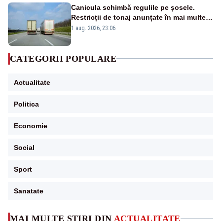
Canicula schimbă regulile pe șosele.
Restricții de tonaj anunțate în mai multe
județe
1 aug. 2026, 23:06
CATEGORII POPULARE
Actualitate
Politica
Economie
Social
Sport
Sanatate
MAI MULTE ȘTIRI DIN
ACTUALITATE