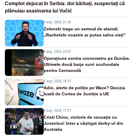
Complot dejucat în Serbia: doi bărbați, suspectați că
plănuiau asasinarea lui Vučić
8 aug. 2026, 21:42
Zelenski trage un semnal de alarmă:
„Rachetele voastre ar putea salva vieți”
8 aug. 2026, 20:07
Operațiune contra cronometru pe Dunăre.
Ultimele două barje sunt scufundate
pentru Cernavodă
8 aug. 2026, 18:31
Adio, alerte de poliție pe Waze? Decizia
luată de Curtea de Justiție a UE
8 aug. 2026, 17:31
Cristi Chivu, victorie de senzație cu
Juventus! Inter a câștigat derby-ul din
Australia