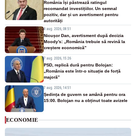
România își păstrează ratingul
recomandat investițiilor. Un semnal
pozitiv, dar și un avertisment pentru
autorități
8 aug. 2026, 08:51
Nicușor Dan, avertisment după decizia
Moody’s: „România trebuie să revină la
creștere economică”
7 aug. 2026, 15:26
PSD, replică dură pentru Bolojan:
„România este într-o situație de forță
majoră”
7 aug. 2026, 14:51
Ședința de guvern se amână pentru ora
15:00. Bolojan nu a obținut toate avizele
ECONOMIE