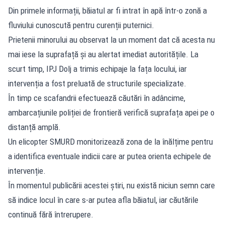
Din primele informații, băiatul ar fi intrat în apă într-o zonă a
fluviului cunoscută pentru curenții puternici.
Prietenii minorului au observat la un moment dat că acesta nu
mai iese la suprafață și au alertat imediat autoritățile. La
scurt timp, IPJ Dolj a trimis echipaje la fața locului, iar
intervenția a fost preluată de structurile specializate.
În timp ce scafandrii efectuează căutări în adâncime,
ambarcațiunile poliției de frontieră verifică suprafața apei pe o
distanță amplă.
Un elicopter SMURD monitorizează zona de la înălțime pentru
a identifica eventuale indicii care ar putea orienta echipele de
intervenție.
În momentul publicării acestei știri, nu există niciun semn care
să indice locul în care s-ar putea afla băiatul, iar căutările
continuă fără întrerupere.