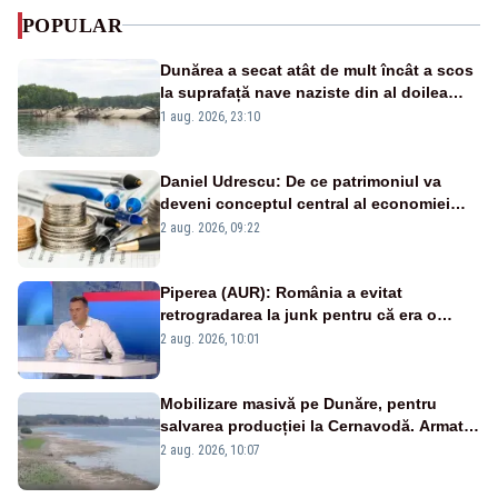
POPULAR
Dunărea a secat atât de mult încât a scos
la suprafață nave naziste din al doilea
război mondial
1 aug. 2026, 23:10
Daniel Udrescu: De ce patrimoniul va
deveni conceptul central al economiei
viitoare?
2 aug. 2026, 09:22
Piperea (AUR): România a evitat
retrogradarea la junk pentru că era o
catastrofă pentru bănci și fondurile de
2 aug. 2026, 10:01
pensii
Mobilizare masivă pe Dunăre, pentru
salvarea producției la Cernavodă. Armata
va detona o stâncă și va devia apa
2 aug. 2026, 10:07
fluviului - IMAGINI AERIENE