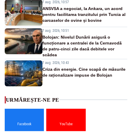
7 aug. 2026, 10:57
ANSVSA a negociat, la Ankara, un acord
pentru facilitarea tranzitului prin Turcia al
carcaselor de ovine și bovine
7 aug. 2026, 10:51
Bolojan: Nivelul Dunării asigură o
funcționare a centralei de la Cernavodă
de patru-cinci zile dacă debitele vor
scădea
7 aug. 2026, 10:43
Criza din energie. Cine scapă de măsurile
de raționalizare impuse de Bolojan
URMĂREȘTE-NE PE
Facebook
YouTube