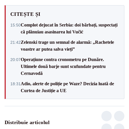
CITEȘTE ȘI
Complot dejucat în Serbia: doi bărbați, suspectați
15:50
că plănuiau asasinarea lui Vučić
Zelenski trage un semnal de alarmă: „Rachetele
21:42
voastre ar putea salva vieți”
Operațiune contra cronometru pe Dunăre.
20:07
Ultimele două barje sunt scufundate pentru
Cernavodă
Adio, alerte de poliție pe Waze? Decizia luată de
18:31
Curtea de Justiție a UE
Distribuie articolul