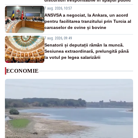
discursuri iresponsabile în spaţiul public”
7 aug. 2026, 10:57
ANSVSA a negociat, la Ankara, un acord
pentru facilitarea tranzitului prin Turcia al
carcaselor de ovine și bovine
7 aug. 2026, 09:49
Senatorii și deputații rămân la muncă.
Sesiunea extraordinară, prelungită până
la votul pe legea salarizării
ECONOMIE