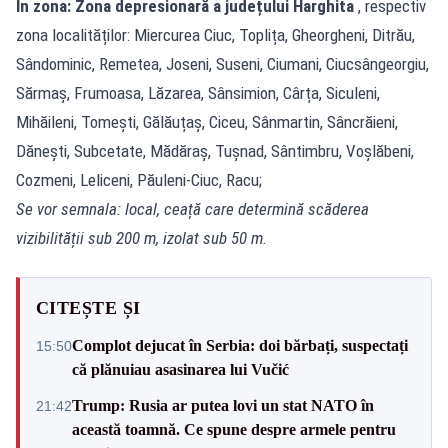
In zona: Zona depresionară a județului Harghita
, respectiv
zona localităților: Miercurea Ciuc, Toplița, Gheorgheni, Ditrău,
Sândominic, Remetea, Joseni, Suseni, Ciumani, Ciucsângeorgiu,
Sărmaș, Frumoasa, Lăzarea, Sânsimion, Cârța, Siculeni,
Mihăileni, Tomești, Gălăuțaș, Ciceu, Sânmartin, Sâncrăieni,
Dănești, Subcetate, Mădăraș, Tușnad, Sântimbru, Voșlăbeni,
Cozmeni, Leliceni, Păuleni-Ciuc, Racu;
Se vor semnala: local, ceață care determină scăderea
vizibilității sub 200 m, izolat sub 50 m.
CITEȘTE ȘI
Complot dejucat în Serbia: doi bărbați, suspectați
15:50
că plănuiau asasinarea lui Vučić
Trump: Rusia ar putea lovi un stat NATO în
21:42
această toamnă. Ce spune despre armele pentru