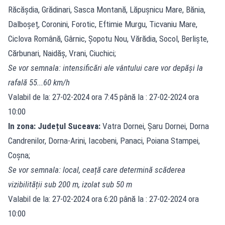
Răcășdia, Grădinari, Sasca Montană, Lăpușnicu Mare, Bănia,
Dalboșeț, Coronini, Forotic, Eftimie Murgu, Ticvaniu Mare,
Ciclova Română, Gârnic, Șopotu Nou, Vărădia, Socol, Berliște,
Cărbunari, Naidăș, Vrani, Ciuchici;
Se vor semnala: intensificări ale vântului care vor depăși la
rafală 55...60 km/h
Valabil de la: 27-02-2024 ora 7:45 până la : 27-02-2024 ora
10:00
In zona: Județul Suceava:
Vatra Dornei, Șaru Dornei, Dorna
Candrenilor, Dorna-Arini, Iacobeni, Panaci, Poiana Stampei,
Coșna;
Se vor semnala: local, ceață care determină scăderea
vizibilității sub 200 m, izolat sub 50 m
Valabil de la: 27-02-2024 ora 6:20 până la : 27-02-2024 ora
10:00