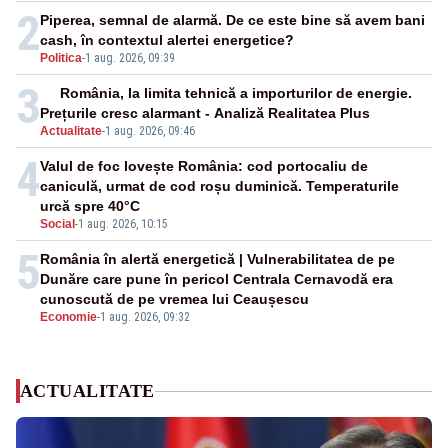
2
Piperea, semnal de alarmă. De ce este bine să avem bani
cash, în contextul alertei energetice?
Politica
-
1 aug. 2026, 09:39
3
România, la limita tehnică a importurilor de energie.
Prețurile cresc alarmant - Analiză Realitatea Plus
Actualitate
-
1 aug. 2026, 09:46
4
Valul de foc lovește România: cod portocaliu de
caniculă, urmat de cod roșu duminică. Temperaturile
urcă spre 40°C
Social
-
1 aug. 2026, 10:15
5
România în alertă energetică | Vulnerabilitatea de pe
Dunăre care pune în pericol Centrala Cernavodă era
cunoscută de pe vremea lui Ceaușescu
Economie
-
1 aug. 2026, 09:32
ACTUALITATE