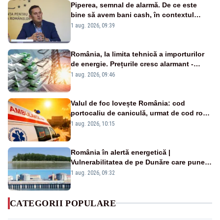
Piperea, semnal de alarmă. De ce este
bine să avem bani cash, în contextul
alertei energetice?
1 aug. 2026, 09:39
România, la limita tehnică a importurilor
de energie. Prețurile cresc alarmant -
Analiză Realitatea Plus
1 aug. 2026, 09:46
Valul de foc lovește România: cod
portocaliu de caniculă, urmat de cod roșu
duminică. Temperaturile urcă spre 40°C
1 aug. 2026, 10:15
România în alertă energetică |
Vulnerabilitatea de pe Dunăre care pune
în pericol Centrala Cernavodă era
1 aug. 2026, 09:32
cunoscută de pe vremea lui Ceaușescu
CATEGORII POPULARE