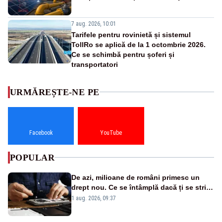
7 aug. 2026, 10:01
Tarifele pentru rovinietă și sistemul
TollRo se aplică de la 1 octombrie 2026.
Ce se schimbă pentru șoferi și
transportatori
URMĂREȘTE-NE PE
Facebook
YouTube
POPULAR
De azi, milioane de români primesc un
drept nou. Ce se întâmplă dacă ți se strică
un produs
1 aug. 2026, 09:37