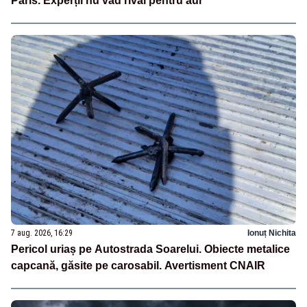
Paris. Experții nu văd rival pentru aur
7 aug. 2026, 16:29
Ionuț Nichita
Pericol uriaș pe Autostrada Soarelui. Obiecte metalice
capcană, găsite pe carosabil. Avertisment CNAIR