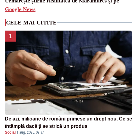
Urmărește știrile Realitatea de Maramures și pe
Google News
CELE MAI CITITE
1
De azi, milioane de români primesc un drept nou. Ce se
întâmplă dacă ți se strică un produs
Social
·
1 aug. 2026, 09:37