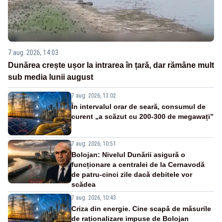
7 aug. 2026, 14:03
Dunărea crește ușor la intrarea în țară, dar rămâne mult
sub media lunii august
7 aug. 2026, 13:02
În intervalul orar de seară, consumul de
curent „a scăzut cu 200-300 de megawați”
7 aug. 2026, 10:51
Bolojan: Nivelul Dunării asigură o
funcționare a centralei de la Cernavodă
de patru-cinci zile dacă debitele vor
scădea
7 aug. 2026, 10:43
Criza din energie. Cine scapă de măsurile
de raționalizare impuse de Bolojan